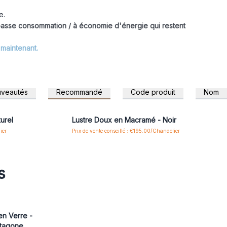
e.
 basse consommation / à économie d'énergie qui restent
maintenant.
veautés
Recommandé
Code produit
Nom
 pour accéder
Connectez-vous ou inscrivez-vous pour accéder
aux prix de gros
urel
Lustre Doux en Macramé - Noir
ier
Prix de vente conseillé : €195.00/Chandelier
s
en Verre -
tagone