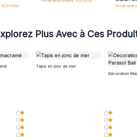
Prix de vente conseillé : €19.50/Lamp
 : €3.97/Stick
xplorez Plus Avec à Ces Produi
ramé
Tapis en jonc de mer
Décoration Mai