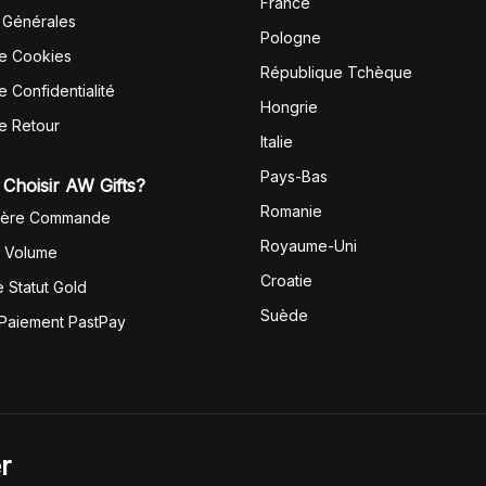
France
 Générales
Pologne
de Cookies
République Tchèque
e Confidentialité
Hongrie
de Retour
Italie
Pays-Bas
Choisir AW Gifts?
Romanie
1ère Commande
Royaume-Uni
r Volume
Croatie
 Statut Gold
Suède
 Paiement PastPay
r