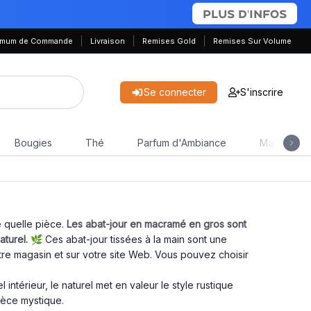
PLUS D'INFOS
nimum de Commande
Livraison
Remises Gold
Remises Sur Volume
Se connecter
S'inscrire
Bougies
Thé
Parfum d'Ambiance
Maison & J
 quelle pièce.
Les abat-jour en macramé en gros sont
aturel.
🌿 Ces abat-jour tissées à la main sont une
otre magasin et sur votre site Web. Vous pouvez choisir
 intérieur, le naturel met en valeur le style rustique
ièce mystique.