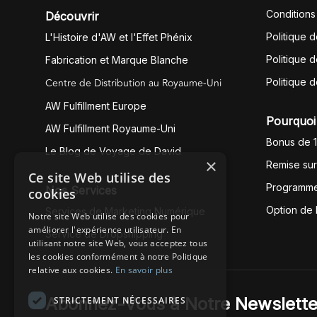
Conditions
Découvrir
Politique 
L'Histoire d'AW et l'Effet Phénix
Politique d
Fabrication et Marque Blanche
Centre de Distribution au Royaume-Uni
Politique 
AW Fulfillment Europe
Pourquoi 
AW Fulfillment Royaume-Uni
Bonus de 
Le Blog de Voyage de David
×
Remise su
Ce site Web utilise des
Programme
Nos Services
cookies
Option de
Services de Marketing Numérique
Notre site Web utilise des cookies pour
améliorer l'expérience utilisateur. En
Service de Dropshipping
utilisant notre site Web, vous acceptez tous
les cookies conformément à notre Politique
relative aux cookies.
En savoir plus
Abonnez-Vous à Notre Newslette
STRICTEMENT NÉCESSAIRES