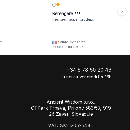
Bérengère ***
tres bien, super produits
z
Sainte-Consorce
25 septembre 2025
+34 6 78 50 20 46
Lundi au Vendredi 8h-16h
Ancient Wisdom s.r.o.,
CTPark Trnava, Prílohy 583/57, 919
26 Zavar, Slovaquie
VAT: SK2120525440