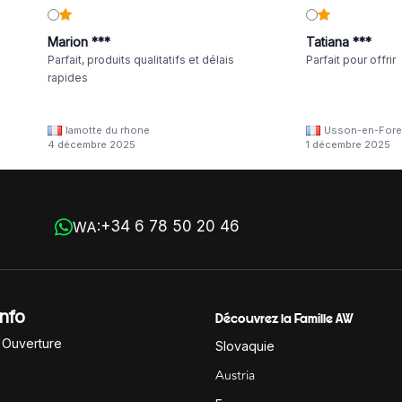
Marion ***
Tatiana ***
Parfait, produits qualitatifs et délais
Parfait pour offrir
rapides
lamotte du rhone
Usson-en-Fore
4 décembre 2025
1 décembre 2025
+34 6 78 50 20 46
WA:
Info
Découvrez la Famille AW
'Ouverture
Slovaquie
Austria