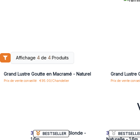
Affichage
4
de
4
Produits
Connectez-vous ou inscrivez-vous pour accéder
Connectez-vo
aux prix de gros
Grand Lustre Goutte en Macramé - Naturel
Grand Lustre 
Prix de vente conseillé : €95.00/Chandelier
Prix de vente conse
3x
Rayung Herbe Blonde -
3x
Rayung Her
BESTSELLER
BESTSELLE
1.6m
Naturelle - 1.6m