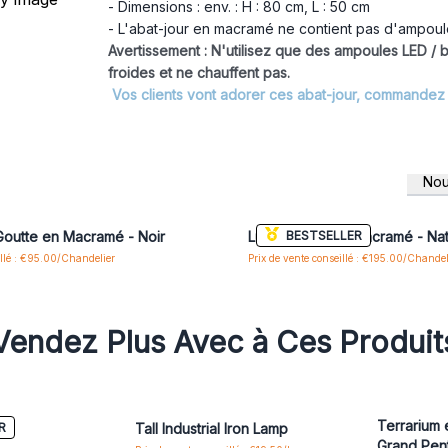
- Dimensions : env. : H : 80 cm, L : 50 cm
- L'abat-jour en macramé ne contient pas d'ampoul
Avertissement : N'utilisez que des ampoules LED /
froides et ne chauffent pas.
Vos clients vont adorer ces abat-jour, commandez 
Nou
us ou inscrivez-vous pour accéder
Connectez-vous ou inscrivez-vous
aux prix de gros
aux prix de gros
BESTSELLER
Goutte en Macramé - Noir
Lustre Doux en Macramé - Nat
illé : €95.00/Chandelier
Prix de vente conseillé : €195.00/Chandel
Vendez Plus Avec à Ces Produit
be
Terrarium 
R
Tall Industrial Iron Lamp
Grand Pen