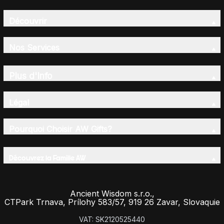
Découvrir
Nos Services
Plus d'Info
Légal
Pourquoi Choisir AW Gifts?
Découvrez la Famille AW
Ancient Wisdom s.r.o.,
CTPark Trnava, Prílohy 583/57, 919 26 Zavar, Slovaquie
VAT: SK2120525440