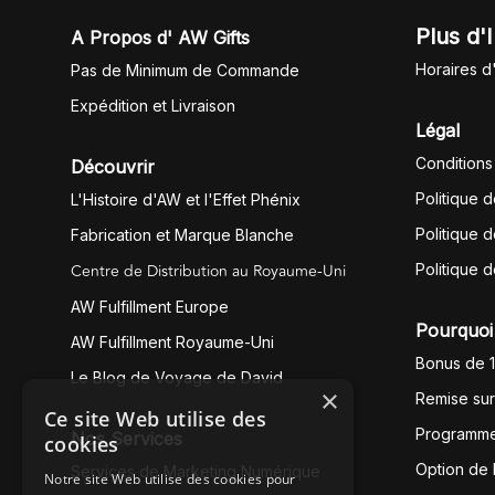
Plus d'
A Propos d' AW Gifts
Horaires d
Pas de Minimum de Commande
Expédition et Livraison
Légal
Conditions
Découvrir
Politique 
L'Histoire d'AW et l'Effet Phénix
Politique d
Fabrication et Marque Blanche
Centre de Distribution au Royaume-Uni
Politique 
AW Fulfillment Europe
Pourquoi 
AW Fulfillment Royaume-Uni
Bonus de 
Le Blog de Voyage de David
×
Remise su
Ce site Web utilise des
Programme
Nos Services
cookies
Option de
Services de Marketing Numérique
Notre site Web utilise des cookies pour