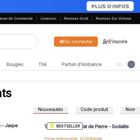
PLUS D'INFOS
nimum de Commande
Livraison
Remises Gold
Remises Sur Volume
Se connecter
S'inscrire
Bougies
Thé
Parfum d'Ambiance
Maison & J
ats
Nouveautés
Code produit
Nom
 pour accéder
Connectez-vous ou inscrivez-vous pour accéder
aux prix de gros
e - Jaspe
BESTSELLER
12x
Bracelet en Éclat de Pierre - Sodalite
Prix de vente conseillé : €3.50/Bracelet