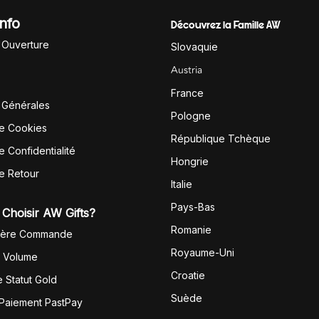
Info
Découvrez la Famille AW
'Ouverture
Slovaquie
Austria
France
 Générales
Pologne
de Cookies
République Tchèque
e Confidentialité
Hongrie
de Retour
Italie
Pays-Bas
Choisir AW Gifts?
Romanie
1ère Commande
Royaume-Uni
r Volume
Croatie
 Statut Gold
Suède
 Paiement PastPay