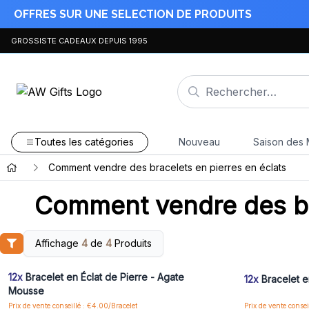
OFFRES SUR UNE SELECTION DE PRODUITS
GROSSISTE CADEAUX DEPUIS 1995
Toutes les catégories
Nouveau
Saison des 
Comment vendre des bracelets en pierres en éclats
Comment vendre des bra
Affichage
4
de
4
Produits
Connectez-vous ou inscrivez-vous pour accéder
Connectez-vo
aux prix de gros
12x
Bracelet en Éclat de Pierre - Agate
12x
Bracelet e
Mousse
Prix de vente conseillé : €4.00/Bracelet
Prix de vente consei