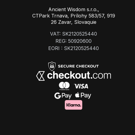
Ancient Wisdom s.r.o.,
CTPark Trnava, Prílohy 583/57, 919
26 Zavar, Slovaquie
VAT: SK2120525440
REG: 50920600
EORI : SK2120525440