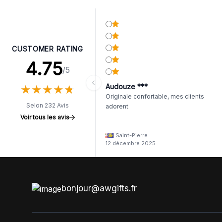
CUSTOMER RATING
4.75
/5
★
★
★
★
★
★
★
★
★
★
Audouze ***
Originale confortable, mes clients
Selon 232 Avis
adorent
Voir tous les avis
Saint-Pierre
12 décembre 2025
bonjour@awgifts.fr