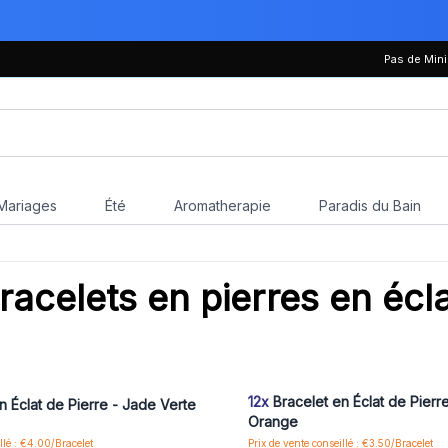
Pas de Mi
Mariages
Été
Aromatherapie
Paradis du Bain
celets en pierres en écl
us ou inscrivez-vous pour accéder
Connectez-vous ou inscrivez-vous
aux prix de gros
aux prix de gros
12x
Bracelet en Éclat de Pierr
n Éclat de Pierre - Jade Verte
Orange
llé : €4.00/Bracelet
Prix de vente conseillé : €3.50/Bracelet