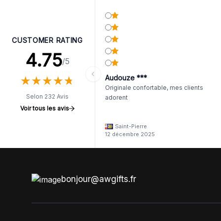
CUSTOMER RATING
4.75
/5
★
★
★
★
★
★
★
★
★
★
Audouze ***
Originale confortable, mes clients
Selon 232 Avis
adorent
Voir tous les avis
Saint-Pierre
12 décembre 2025
bonjour@awgifts.fr