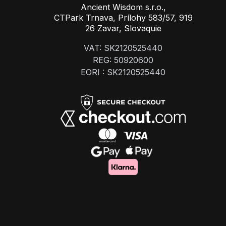
Ancient Wisdom s.r.o.,
CTPark Trnava, Prílohy 583/57, 919
26 Zavar, Slovaquie
VAT: SK2120525440
REG: 50920600
EORI : SK2120525440