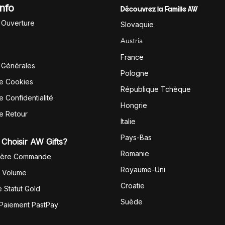
Info
Découvrez la Famille AW
'Ouverture
Slovaquie
Austria
France
 Générales
Pologne
de Cookies
République Tchèque
e Confidentialité
Hongrie
de Retour
Italie
Pays-Bas
Choisir AW Gifts?
Romanie
1ère Commande
Royaume-Uni
r Volume
Croatie
 Statut Gold
Suède
 Paiement PastPay