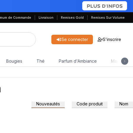
PLUS D'INFOS
nimum de Commande
Livraison
Remises Gold
Remises Sur Volume
Se connecter
S'inscrire
Bougies
Thé
Parfum d'Ambiance
Maison & J
a
Nouveautés
Code produit
Nom