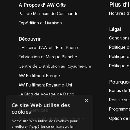
Plus d'
A Propos d' AW Gifts
Horaires d
Pas de Minimum de Commande
Expédition et Livraison
Légal
Conditions
Découvrir
Politique 
L'Histoire d'AW et l'Effet Phénix
Politique d
Fabrication et Marque Blanche
Centre de Distribution au Royaume-Uni
Politique 
AW Fulfillment Europe
Pourquoi 
AW Fulfillment Royaume-Uni
Bonus de 
Le Blog de Voyage de David
×
Remise su
Ce site Web utilise des
Programme
Nos Services
cookies
Option de
Services de Marketing Numérique
Notre site Web utilise des cookies pour
améliorer l'expérience utilisateur. En
Service de Dropshipping