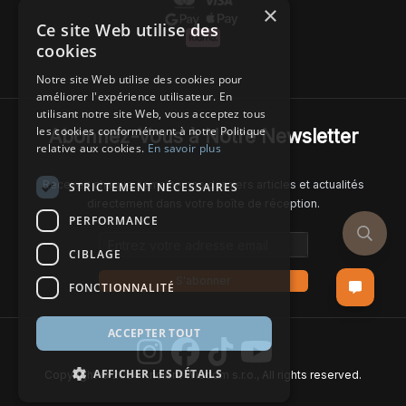
×
Ce site Web utilise des
cookies
Notre site Web utilise des cookies pour
améliorer l'expérience utilisateur. En
utilisant notre site Web, vous acceptez tous
les cookies conformément à notre Politique
Abonnez-Vous à Notre Newsletter
relative aux cookies.
En savoir plus
Recevez chaque semaine nos derniers articles et actualités
STRICTEMENT NÉCESSAIRES
directement dans votre boîte de réception.
PERFORMANCE
Email address
CIBLAGE
S'abonner
FONCTIONNALITÉ
ACCEPTER TOUT
AFFICHER LES DÉTAILS
Copyright © 2024 Ancient Wisdom s.r.o., All rights reserved.