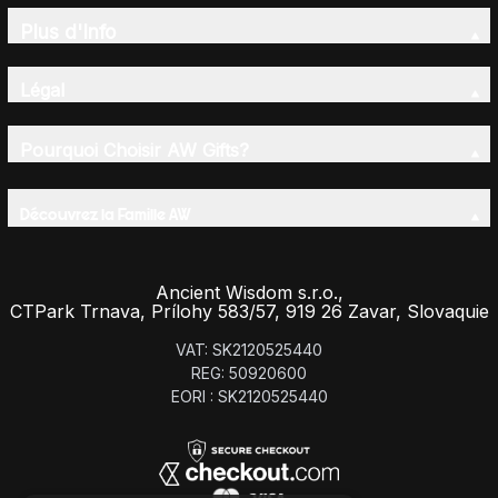
Plus d'Info
Légal
Pourquoi Choisir AW Gifts?
Découvrez la Famille AW
Ancient Wisdom s.r.o.,
CTPark Trnava, Prílohy 583/57, 919 26 Zavar, Slovaquie
VAT: SK2120525440
REG: 50920600
EORI : SK2120525440