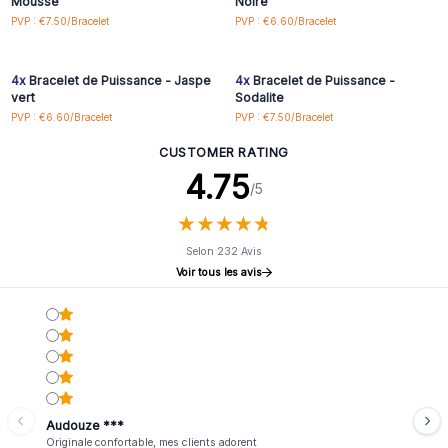
Mousse
Noire
Connectez-vous ou
Connectez-vous ou
PVP : €7.50/Bracelet
PVP : €6.60/Bracelet
inscrivez-vous pour
inscrivez-vous pour
accéder aux prix de gros
accéder aux prix de gros
4x
Bracelet de Puissance - Jaspe
4x
Bracelet de Puissance -
vert
Sodalite
PVP : €6.60/Bracelet
PVP : €7.50/Bracelet
CUSTOMER RATING
4.75
/5
★
★
★
★
★
★
★
★
★
★
Selon 232 Avis
Voir tous les avis
Audouze ***
Originale confortable, mes clients adorent