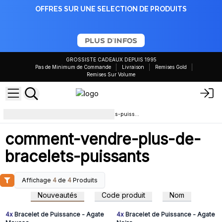
OFFRES SUR UNE SELECTION DE PRODUITS
PLUS D'INFOS
GROSSISTE CADEAUX DEPUIS 1995
Pas de Minimum de Commande
Livraison
Remises Gold
Remises Sur Volume
comment-vendre-plus-de-bracelets-puissants
comment-vendre-plus-de-
bracelets-puissants
Affichage
4
de
4
Produits
Connectez-vous ou
Connectez-vous ou
inscrivez-vous pour
inscrivez-vous pour
Nouveautés
Code produit
Nom
accéder aux prix de gros
accéder aux prix de gros
4x
Bracelet de Puissance - Agate
4x
Bracelet de Puissance - Agate