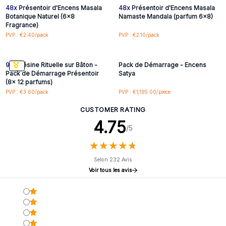
48x
Présentoir d'Encens Masala
48x
Présentoir d'Encens Masala
Botanique Naturel (6x8
Namaste Mandala (parfum 6x8)
Fragrance)
Connectez-vous ou
Connectez-vous ou
PVP : €2.40/pack
PVP : €2.10/pack
inscrivez-vous pour
inscrivez-vous pour
accéder aux prix de gros
accéder aux prix de gros
96x
Résine Rituelle sur Bâton -
Pack de Démarrage - Encens
Pack de Démarrage Présentoir
Satya
(8x 12 parfums)
PVP : €3.60/pack
PVP : €1,195.00/piece
CUSTOMER RATING
4.75
/5
★
★
★
★
★
★
★
★
★
★
Selon 232 Avis
Voir tous les avis