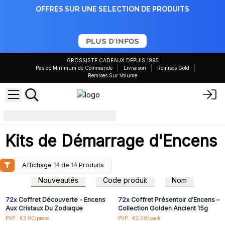
OFFRES SUR UNE SELECTION DE PRODUITS
PLUS D'INFOS
GROSSISTE CADEAUX DEPUIS 1995
Pas de Minimum de Commande
Livraison
Remises Gold
Remises Sur Volume
Kits de démarrage d'encens
Kits de Démarrage d'Encens
Affichage
14
de
14
Produits
Connectez-vous ou
Connectez-vous ou
inscrivez-vous pour
inscrivez-vous pour
Nouveautés
Code produit
Nom
accéder aux prix de gros
accéder aux prix de gros
72x
Coffret Découverte - Encens
72x
Coffret Présentoir d’Encens –
Aux Cristaux Du Zodiaque
Collection Golden Ancient 15g
Connectez-vous ou
Connectez-vous ou
PVP : €3.00/piece
PVP : €2.00/pack
inscrivez-vous pour
inscrivez-vous pour