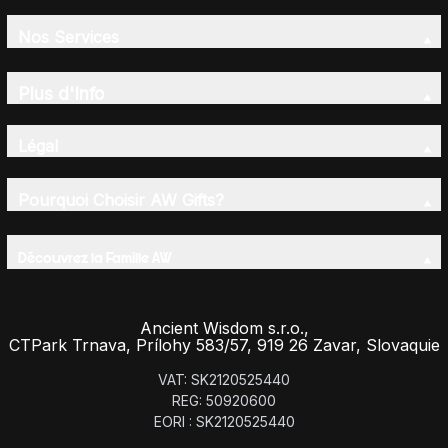
Nos Services
Plus d'Info
Légal
Pourquoi Choisir AW Gifts?
Découvrez la Famille AW
Ancient Wisdom s.r.o.,
CTPark Trnava, Prílohy 583/57, 919 26 Zavar, Slovaquie
VAT: SK2120525440
REG: 50920600
EORI : SK2120525440