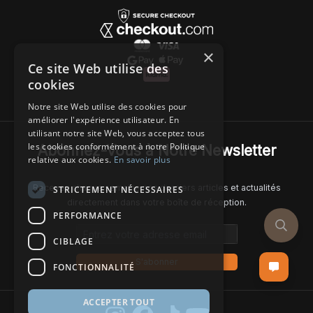
×
Ce site Web utilise des
cookies
Notre site Web utilise des cookies pour
améliorer l'expérience utilisateur. En
utilisant notre site Web, vous acceptez tous
les cookies conformément à notre Politique
Abonnez-Vous à Notre Newsletter
relative aux cookies.
En savoir plus
Recevez chaque semaine nos derniers articles et actualités
STRICTEMENT NÉCESSAIRES
directement dans votre boîte de réception.
PERFORMANCE
Email address
CIBLAGE
S'abonner
FONCTIONNALITÉ
ACCEPTER TOUT