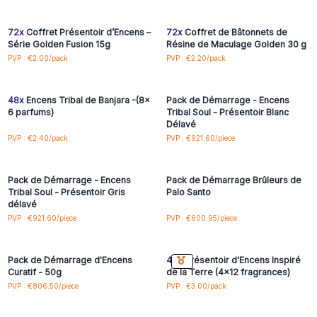
accéder aux prix de gros
accéder aux prix de gros
72x
Coffret Présentoir d’Encens –
72x
Coffret de Bâtonnets de
Série Golden Fusion 15g
Résine de Maculage Golden 30 g
Connectez-vous ou
Connectez-vous ou
PVP : €2.00/pack
PVP : €2.20/pack
inscrivez-vous pour
inscrivez-vous pour
accéder aux prix de gros
accéder aux prix de gros
48x
Encens Tribal de Banjara -(8x
Pack de Démarrage - Encens
6 parfums)
Tribal Soul - Présentoir Blanc
Délavé
Connectez-vous ou
Connectez-vous ou
PVP : €2.40/pack
PVP : €921.60/piece
inscrivez-vous pour
inscrivez-vous pour
accéder aux prix de gros
accéder aux prix de gros
Pack de Démarrage - Encens
Pack de Démarrage Brûleurs de
Tribal Soul - Présentoir Gris
Palo Santo
délavé
Connectez-vous ou
Connectez-vous ou
PVP : €921.60/piece
PVP : €600.95/piece
inscrivez-vous pour
inscrivez-vous pour
accéder aux prix de gros
accéder aux prix de gros
Pack de Démarrage d'Encens
48x
Présentoir d'Encens Inspiré
Curatif - 50g
de la Terre (4x12 fragrances)
Connectez-vous ou
Connectez-vous ou
PVP : €806.50/piece
PVP : €3.00/pack
inscrivez-vous pour
inscrivez-vous pour
accéder aux prix de gros
accéder aux prix de gros