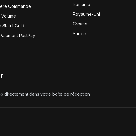
Romanie
1ère Commande
Royaume-Uni
r Volume
Croatie
 Statut Gold
Suède
 Paiement PastPay
r
és directement dans votre boîte de réception.