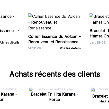
issance -
Bracelet 
Hamsa Ch
Collier Essence du Volcan -
Renouveau et Renaissance
oir les détails
LavaSB-03
VENK-08
Voir les détails
Achats récents des clients
a Karana -
Bracelet Tri Hita Karana -
Bracelet 
ion
Force
Beau