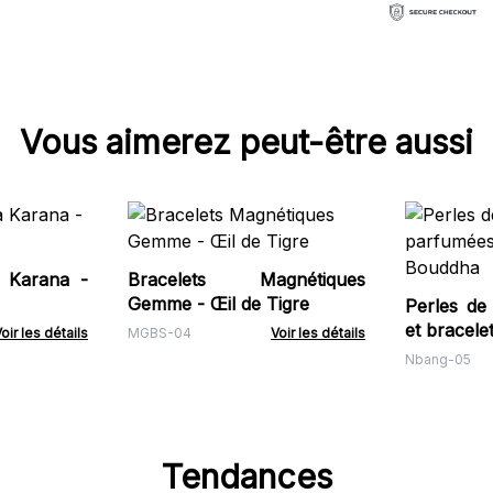
Vous aimerez peut-être aussi
a Karana -
Bracelets Magnétiques
Gemme - Œil de Tigre
Perles de
et bracel
oir les détails
MGBS-04
Voir les détails
Nbang-05
Tendances