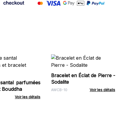
Br
Hé
Tê
Bracelet en Éclat de Pierre -
MH
Sodalite
 santal parfumées
et Bouddha
AWCB-10
Voir les détails
Voir les détails