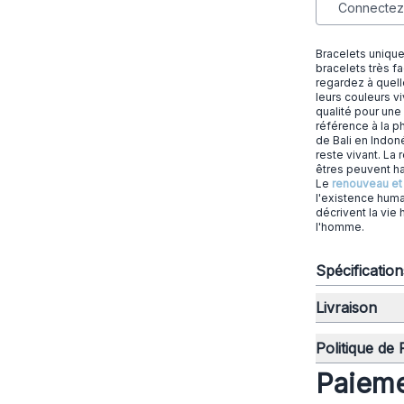
Connectez-
Bracelets unique
bracelets très f
regardez à quelle
leurs couleurs vi
qualité pour une
référence à la ph
de Bali en Indoné
reste vivant. La 
êtres peuvent ha
Le
renouveau et 
l'existence huma
décrivent la vie
l'homme.
Spécificatio
Livraison
Politique de
Paieme