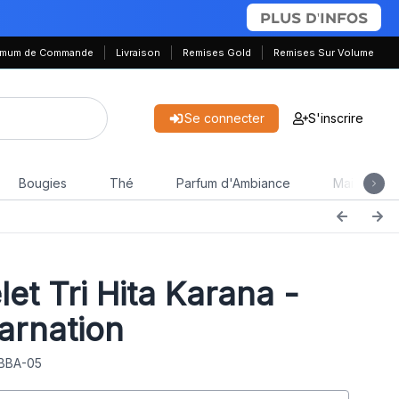
PLUS D'INFOS
nimum de Commande
Livraison
Remises Gold
Remises Sur Volume
Se connecter
S'inscrire
Bougies
Thé
Parfum d'Ambiance
Maison & J
let Tri Hita Karana -
arnation
 BBA-05