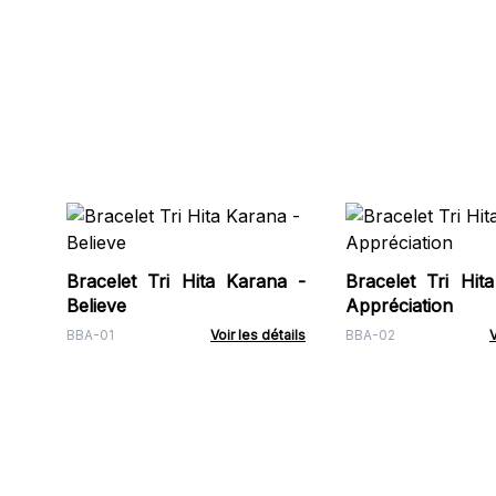
Bracelet Tri Hita Karana -
Bracelet Tri Hit
Believe
Appréciation
BBA-01
Voir les détails
BBA-02
V