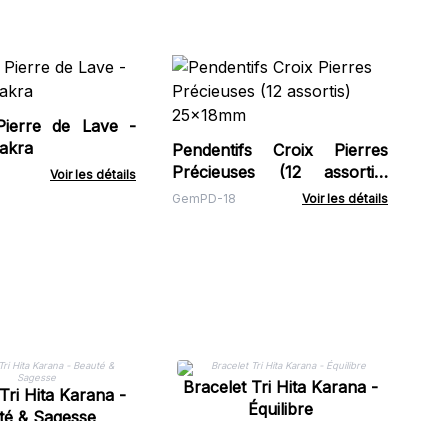
Pe
Pr
20
Pierre de Lave -
Ge
akra
Pendentifs Croix Pierres
Précieuses (12 assortis)
Voir les détails
25x18mm
GemPD-18
Voir les détails
B
Bracelet Tri Hita Karana -
Tri Hita Karana -
Équilibre
té & Sagesse