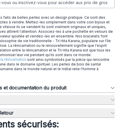
vous ou inscrivez-vous pour accéder aux prix de gros
s faits de belles perles avec un design pratique. Ce sont des
aciles à vendre. Mettez-les simplement dans votre coin bijoux et
 vitesse ils se vendent Ils sont vraiment originaux et uniques,
ves attirent l'attention. Associez-les à une pochette en velours de
 valeur ajoutée et vendez-les en ensemble. Nos bracelets font
ilosophie de vie traditionnelle - Tri Hita Karana, populaire sur l'île
sie. La réincarnation ou le renouvellement signifie que l'esprit
relation entre la réincarnation et le Tri Hita Karana est que tous les
rmoniser leur vie pendant qu'ils sont dans ce monde.
la réincarnation
sont ainsi symbolisés par la pièce qui rencontre
ine dans le domaine spirituel. Les perles de bois de santal
 humaine dans le monde naturel et le métal relie l'homme à
ns et documentation du produit
 Retour
nts sécurisés: