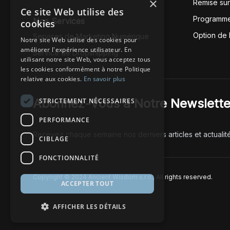
×
Remise su
Ce site Web utilise des
Programme
Nos Services
cookies
Option de
Services de Marketing Numérique
Notre site Web utilise des cookies pour
améliorer l'expérience utilisateur. En
Service de Dropshipping
utilisant notre site Web, vous acceptez tous
les cookies conformément à notre Politique
relative aux cookies.
En savoir plus
Abonnez-Vous à Notre Newslette
STRICTEMENT NÉCESSAIRES
PERFORMANCE
Recevez chaque semaine nos derniers articles et actualit
CIBLAGE
FONCTIONNALITÉ
Copyright © 2024 Ancient Wisdom s.r.o., All rights reserved.
ACCEPTER TOUT
AFFICHER LES DÉTAILS