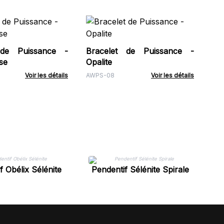
Br
Pi
 de Puissance -
Bracelet de Puissance -
AWP
se
Opalite
Voir les détails
AWPS-08
Voir les détails
f Obélix Sélénite
Pendentif Sélénite Spirale