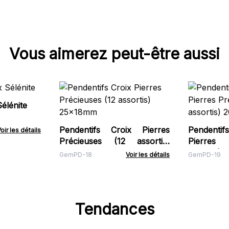
Vous aimerez peut-être aussi
Sélénite
Pendentifs Croix Pierres
Pendenti
oir les détails
Précieuses (12 assortis)
Pierres 
25x18mm
assortis)
GemPD-18
Voir les détails
GemPD-19
Tendances