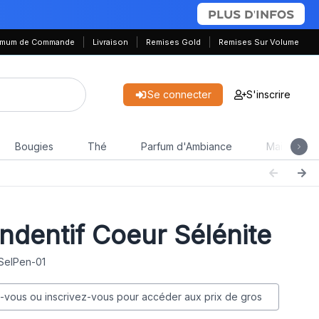
PLUS D'INFOS
nimum de Commande
Livraison
Remises Gold
Remises Sur Volume
Se connecter
S'inscrire
Bougies
Thé
Parfum d'Ambiance
Maison & J
dentif Coeur Sélénite
 SelPen-01
vous ou inscrivez-vous pour accéder aux prix de gros