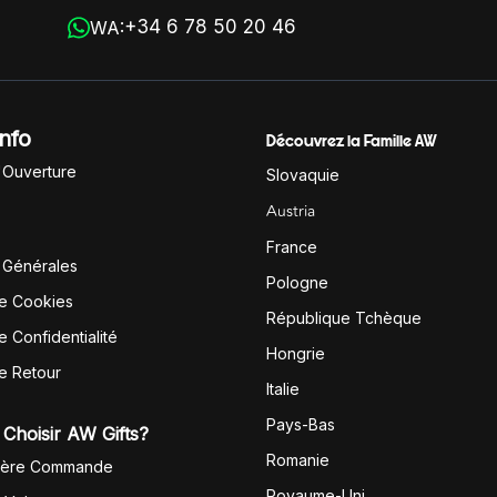
+34 6 78 50 20 46
WA:
Info
Découvrez la Famille AW
'Ouverture
Slovaquie
Austria
France
 Générales
Pologne
de Cookies
République Tchèque
e Confidentialité
Hongrie
de Retour
Italie
Pays-Bas
Choisir AW Gifts?
Romanie
1ère Commande
Royaume-Uni