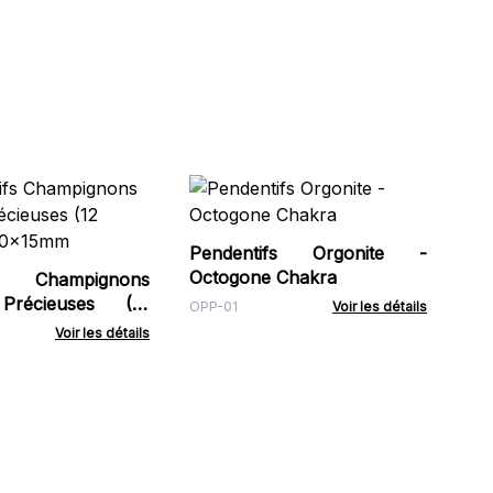
Pe
At
Cie
Pendentifs Orgonite -
OPP
Octogone Chakra
fs Champignons
Précieuses (12
OPP-01
Voir les détails
 20x15mm
Voir les détails