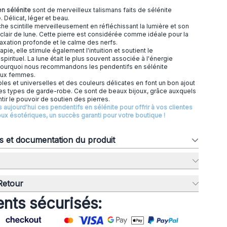
n sélénite
sont de merveilleux talismans faits de sélénite
e. Délicat, léger et beau.
che scintille merveilleusement en réfléchissant la lumière et son
e clair de lune. Cette pierre est considérée comme idéale pour la
elaxation profonde et le calme des nerfs.
rapie, elle stimule également l'intuition et soutient le
irituel. La lune était le plus souvent associée à l'énergie
 pourquoi nous recommandons les pendentifs en sélénite
 aux femmes.
es et universelles et des couleurs délicates en font un bon ajout
les types de garde-robe. Ce sont de beaux bijoux, grâce auxquels
ir le pouvoir de soutien des pierres.
jourd'hui ces pendentifs en sélénite pour offrir à vos clientes
joux ésotériques, un succès garanti pour votre boutique !
ns et documentation du produit
 Retour
nts sécurisés: