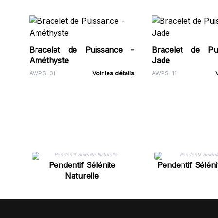
Bracelet de Puissance -
Bracelet de Pu
Améthyste
Jade
AWPS-01
Voir les détails
AWPS-11
V
Pendentif Sélénite
Pendentif Séléni
Naturelle