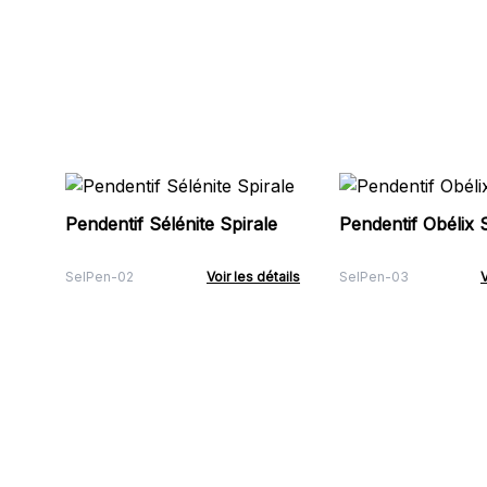
Pendentif Sélénite Spirale
Pendentif Obélix 
SelPen-02
Voir les détails
SelPen-03
V