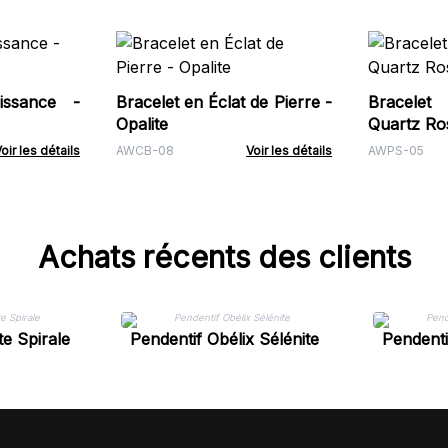
issance -
Bracelet en Éclat de Pierre -
Bracelet
Opalite
Quartz Ro
oir les détails
AWCB-08
Voir les détails
AWPS-05
Achats récents des clients
te Spirale
Pendentif Obélix Sélénite
Pendenti