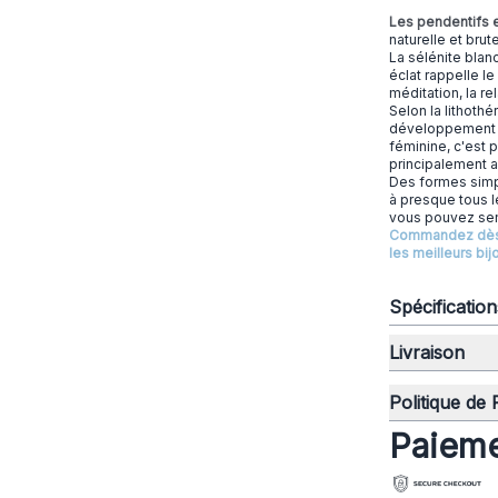
Les pendentifs e
naturelle et brut
La sélénite blan
éclat rappelle l
méditation, la r
Selon la lithothé
développement sp
féminine, c'est
principalement
Des formes simpl
à presque tous 
vous pouvez sent
Commandez dès au
les meilleurs bi
Spécificatio
Livraison
Politique de
Paieme