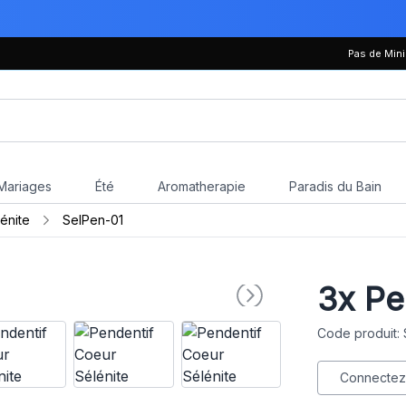
Pas de Mi
Mariages
Été
Aromatherapie
Paradis du Bain
énite
SelPen-01
3x
Pen
Code produit:
Connectez-