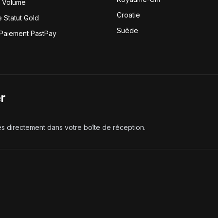
r Volume
Croatie
 Statut Gold
Suède
 Paiement PastPay
r
és directement dans votre boîte de réception.