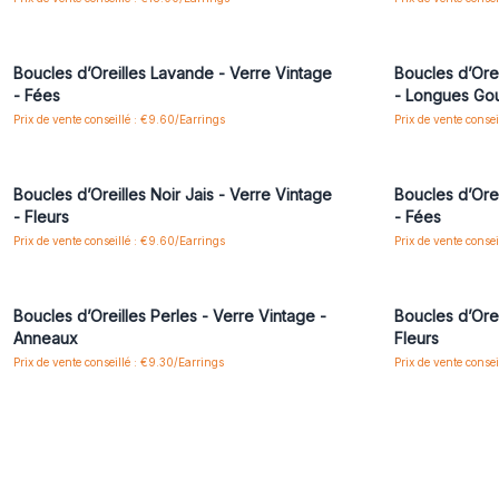
Connectez-vous ou inscrivez-vous pour accéder
Connectez-vo
aux prix de gros
Boucles d’Oreilles Lavande - Verre Vintage
Boucles d’Ore
- Fées
- Longues Gou
Prix de vente conseillé : €9.60/Earrings
Prix de vente conse
Connectez-vous ou inscrivez-vous pour accéder
Connectez-vo
aux prix de gros
Boucles d’Oreilles Noir Jais - Verre Vintage
Boucles d’Orei
- Fleurs
- Fées
Prix de vente conseillé : €9.60/Earrings
Prix de vente conse
Connectez-vous ou inscrivez-vous pour accéder
Connectez-vo
aux prix de gros
Boucles d’Oreilles Perles - Verre Vintage -
Boucles d’Orei
Anneaux
Fleurs
Prix de vente conseillé : €9.30/Earrings
Prix de vente conse