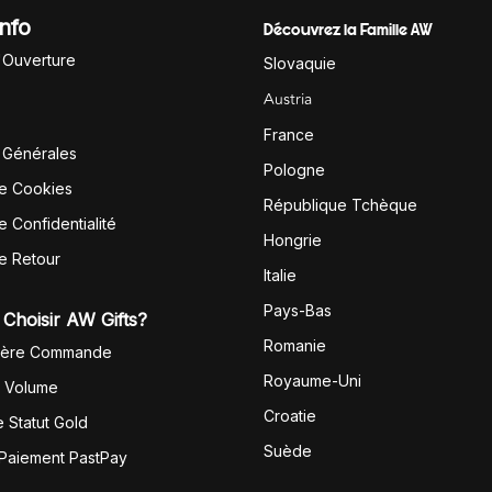
Info
Découvrez la Famille AW
'Ouverture
Slovaquie
Austria
France
 Générales
Pologne
de Cookies
République Tchèque
e Confidentialité
Hongrie
de Retour
Italie
Pays-Bas
Choisir AW Gifts?
Romanie
1ère Commande
Royaume-Uni
r Volume
Croatie
 Statut Gold
Suède
 Paiement PastPay