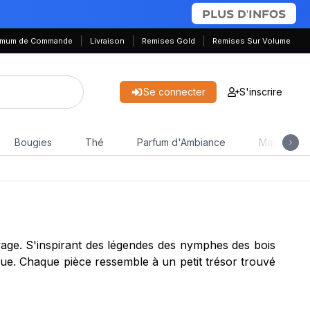
PLUS D'INFOS
nimum de Commande
Livraison
Remises Gold
Remises Sur Volume
Se connecter
S'inscrire
Bougies
Thé
Parfum d'Ambiance
Maison & J
uvage. S'inspirant des légendes des nymphes des bois
que. Chaque pièce ressemble à un petit trésor trouvé