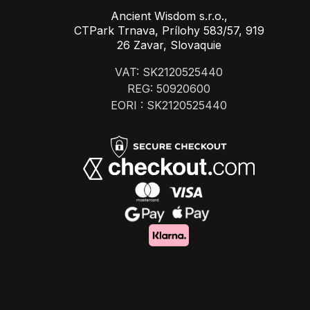
Ancient Wisdom s.r.o.,
CTPark Trnava, Prílohy 583/57, 919
26 Zavar, Slovaquie
VAT: SK2120525440
REG: 50920600
EORI : SK2120525440