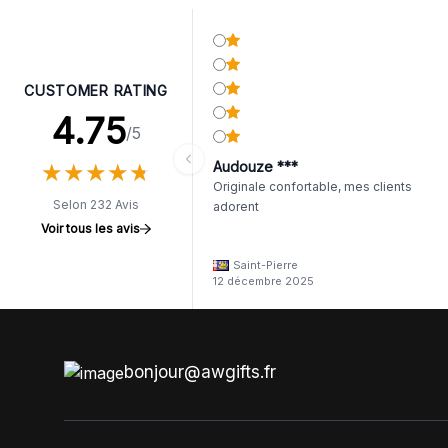
CUSTOMER RATING
4.75
/5
★
★
★
★
★
★
★
★
★
★
Audouze ***
Originale confortable, mes clients
Selon 232 Avis
adorent
Voir tous les avis
Saint-Pierre
12 décembre 2025
bonjour@awgifts.fr