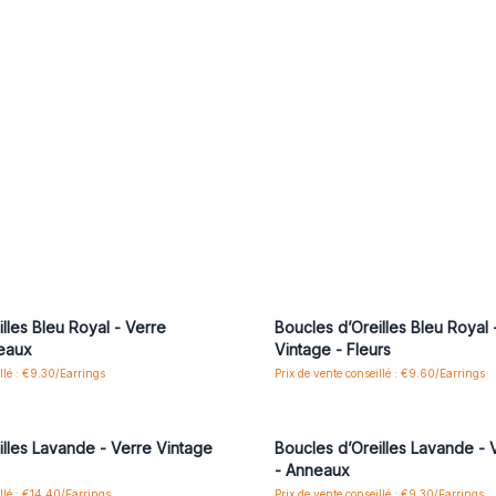
us ou inscrivez-vous pour accéder
Connectez-vous ou inscrivez-vous
aux prix de gros
aux prix de gros
lles Bleu Royal - Verre
Boucles d’Oreilles Bleu Royal 
neaux
Vintage - Fleurs
illé : €9.30/Earrings
Prix de vente conseillé : €9.60/Earrings
us ou inscrivez-vous pour accéder
Connectez-vous ou inscrivez-vous
aux prix de gros
aux prix de gros
illes Lavande - Verre Vintage
Boucles d’Oreilles Lavande - 
- Anneaux
illé : €14.40/Earrings
Prix de vente conseillé : €9.30/Earrings