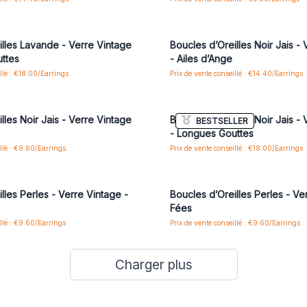
us ou inscrivez-vous pour accéder
Connectez-vous ou inscrivez-vous
aux prix de gros
aux prix de gros
illes Lavande - Verre Vintage
Boucles d’Oreilles Noir Jais -
ttes
- Ailes d’Ange
illé : €18.00/Earrings
Prix de vente conseillé : €14.40/Earrings
us ou inscrivez-vous pour accéder
Connectez-vous ou inscrivez-vous
aux prix de gros
aux prix de gros
lles Noir Jais - Verre Vintage
Boucles d’Oreilles Noir Jais -
BESTSELLER
- Longues Gouttes
illé : €9.60/Earrings
Prix de vente conseillé : €18.00/Earrings
us ou inscrivez-vous pour accéder
Connectez-vous ou inscrivez-vous
aux prix de gros
aux prix de gros
lles Perles - Verre Vintage -
Boucles d’Oreilles Perles - Ve
Fées
illé : €9.60/Earrings
Prix de vente conseillé : €9.60/Earrings
Charger plus