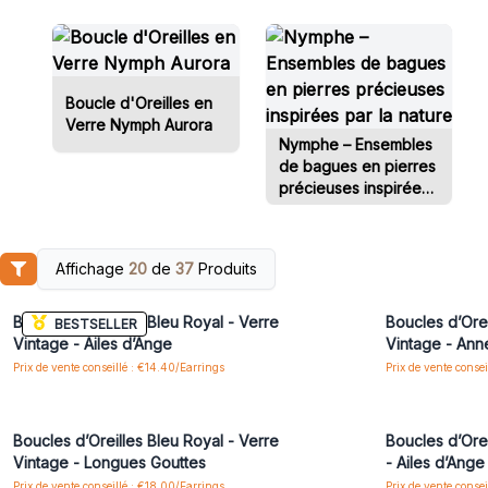
Boucle d'Oreilles en
Verre Nymph Aurora
Nymphe – Ensembles
de bagues en pierres
précieuses inspirées
par la nature
Affichage
20
de
37
Produits
Connectez-vous ou inscrivez-vous pour accéder
Connectez-vo
aux prix de gros
Boucles d’Oreilles Bleu Royal - Verre
Boucles d’Orei
BESTSELLER
Vintage - Ailes d’Ange
Vintage - An
Prix de vente conseillé : €14.40/Earrings
Prix de vente conse
Connectez-vous ou inscrivez-vous pour accéder
Connectez-vo
aux prix de gros
Boucles d’Oreilles Bleu Royal - Verre
Boucles d’Ore
Vintage - Longues Gouttes
- Ailes d’Ange
Prix de vente conseillé : €18.00/Earrings
Prix de vente conse