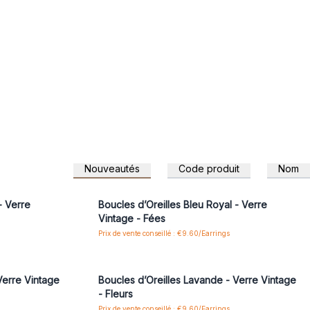
Nouveautés
Code produit
Nom
 pour accéder
Connectez-vous ou inscrivez-vous pour accéder
aux prix de gros
- Verre
Boucles d’Oreilles Bleu Royal - Verre
Vintage - Fées
Prix de vente conseillé : €9.60/Earrings
 pour accéder
Connectez-vous ou inscrivez-vous pour accéder
aux prix de gros
Verre Vintage
Boucles d’Oreilles Lavande - Verre Vintage
- Fleurs
Prix de vente conseillé : €9.60/Earrings