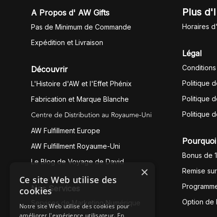
Plus d'
A Propos d' AW Gifts
Horaires d
Pas de Minimum de Commande
Expédition et Livraison
Légal
Conditions
Découvrir
Politique 
L'Histoire d'AW et l'Effet Phénix
Politique d
Fabrication et Marque Blanche
Centre de Distribution au Royaume-Uni
Politique 
AW Fulfillment Europe
Pourquoi 
AW Fulfillment Royaume-Uni
Bonus de 
Le Blog de Voyage de David
×
Remise su
Ce site Web utilise des
Programme
Nos Services
cookies
Option de
Services de Marketing Numérique
Notre site Web utilise des cookies pour
améliorer l'expérience utilisateur. En