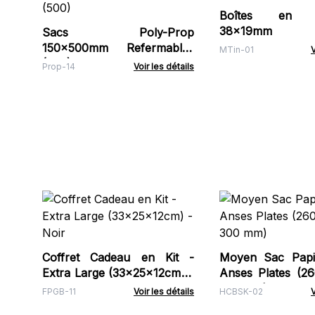
Boîtes en a
38x19mm
Sacs Poly-Prop
150x500mm Refermables
MTin-01
V
(500)
Prop-14
Voir les détails
Coffret Cadeau en Kit -
Moyen Sac Papie
Extra Large (33x25x12cm) -
Anses Plates (2
Noir
300 mm)
FPGB-11
Voir les détails
HCBSK-02
V