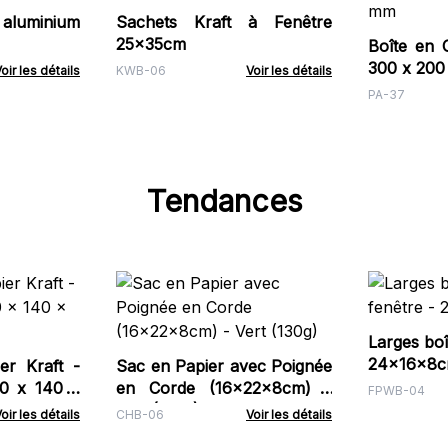
luminium
Sachets Kraft à Fenêtre
25x35cm
Boîte en 
300 x 200
oir les détails
KWB-06
Voir les détails
PA-37
Tendances
Larges boî
24x16x8
r Kraft -
Sac en Papier avec Poignée
60 x 140 x
en Corde (16x22x8cm) -
FPWB-04
Vert (130g)
oir les détails
CHB-06
Voir les détails