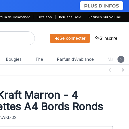
PLUS D'INFOS
nimum de Commande
Livraison
Remises Gold
Remises Sur Volume
Se connecter
S'inscrire
Bougies
Thé
Parfum d'Ambiance
Maison & J
raft Marron - 4
ettes A4 Bords Ronds
 AWKL-02