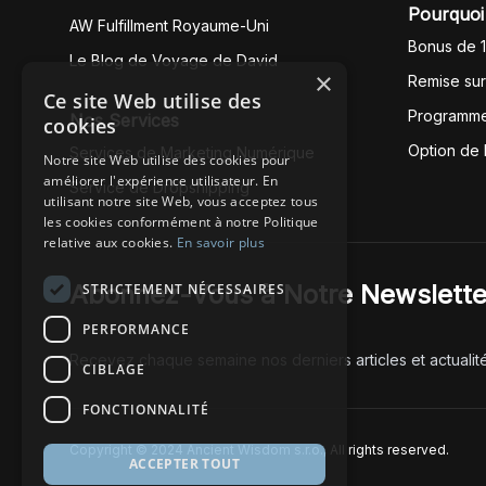
Pourquoi 
AW Fulfillment Royaume-Uni
Bonus de 
Le Blog de Voyage de David
×
Remise su
Ce site Web utilise des
Programme
Nos Services
cookies
Option de
Services de Marketing Numérique
Notre site Web utilise des cookies pour
améliorer l'expérience utilisateur. En
Service de Dropshipping
utilisant notre site Web, vous acceptez tous
les cookies conformément à notre Politique
relative aux cookies.
En savoir plus
Abonnez-Vous à Notre Newslette
STRICTEMENT NÉCESSAIRES
PERFORMANCE
Recevez chaque semaine nos derniers articles et actualit
CIBLAGE
FONCTIONNALITÉ
Copyright © 2024 Ancient Wisdom s.r.o., All rights reserved.
ACCEPTER TOUT