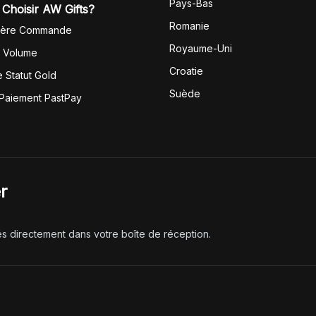
Pays-Bas
Choisir AW Gifts?
Romanie
1ère Commande
Royaume-Uni
r Volume
Croatie
 Statut Gold
Suède
 Paiement PastPay
r
és directement dans votre boîte de réception.