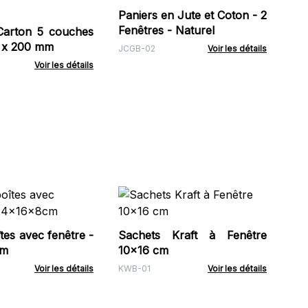
po
Paniers en Jute et Coton - 2
RDB
32)
Fenêtres - Naturel
Carton 5 couches
 x 200 mm
JCGB-02
Voir les détails
Voir les détails
Fl
Ne
ml
tes avec fenêtre -
Sachets Kraft à Fenêtre
RDB
Fu
cm
10x16 cm
Voir les détails
KWB-01
Voir les détails