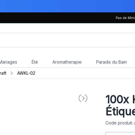
Pas de Mi
Mariages
Été
Aromatherapie
Paradis du Bain
raft
AWKL-02
100x
K
Étiqu
Code produit: