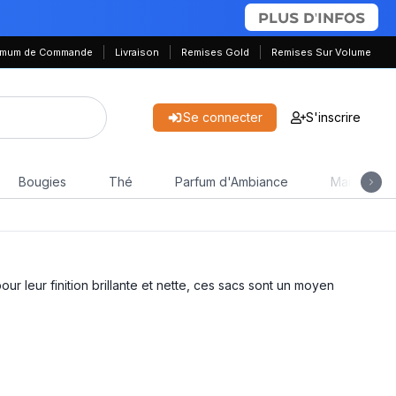
PLUS D'INFOS
nimum de Commande
Livraison
Remises Gold
Remises Sur Volume
Se connecter
S'inscrire
Bougies
Thé
Parfum d'Ambiance
Maison & J
leur finition brillante et nette, ces sacs sont un moyen