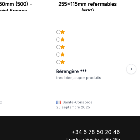
50mm (500) -
255x115mm refermables
cial Encens
(500)
Bérengère ***
tres bien, super produits
z
Sainte-Consorce
25 septembre 2025
+34 6 78 50 20 46
Lundi au Vendredi 8h-16h