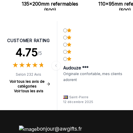
135x200mm refermables
110x95mm refe
(500)
(500)
CUSTOMER RATING
4.75
/5
★
★
★
★
★
★
★
★
★
★
Audouze ***
Originale confortable, mes clients
Selon 232 Avis
adorent
Voir tous les avis de
catégories
Voir tous les avis
Saint-Pierre
12 décembre 2025
bonjour@awgifts.fr