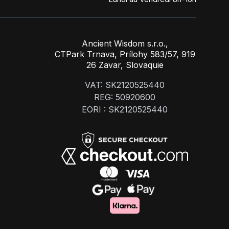
Ancient Wisdom s.r.o.,
CTPark Trnava, Prílohy 583/57, 919
26 Zavar, Slovaquie
VAT: SK2120525440
REG: 50920600
EORI : SK2120525440