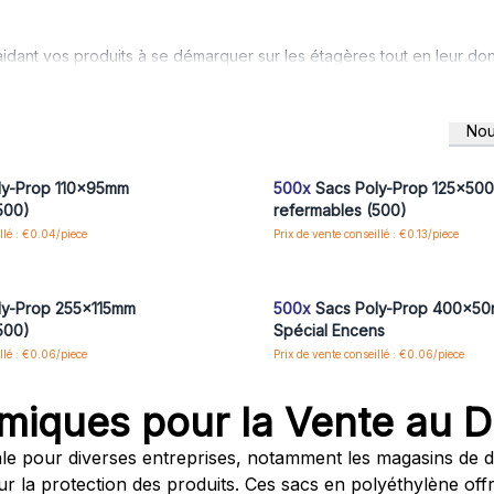
 aidant vos produits à se démarquer sur les étagères tout en leur d
vus, ces sacs vous aident à le faire avec style. Ils sont idéaux pou
dapter à toutes sortes d'articles.
vos clients avec ceux-ci.
Nou
us ou inscrivez-vous pour accéder
Connectez-vous ou inscrivez-vous
aux prix de gros
aux prix de gros
ly-Prop 110x95mm
500x
Sacs Poly-Prop 125x50
500)
refermables (500)
llé : €0.04/piece
Prix de vente conseillé : €0.13/piece
us ou inscrivez-vous pour accéder
Connectez-vous ou inscrivez-vous
aux prix de gros
aux prix de gros
ly-Prop 255x115mm
500x
Sacs Poly-Prop 400x50
500)
Spécial Encens
llé : €0.06/piece
Prix de vente conseillé : €0.06/piece
iques pour la Vente au Dé
le pour diverses entreprises, notamment les magasins de dé
ur la protection des produits. Ces sacs en polyéthylène of