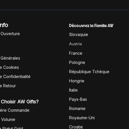
Info
Découvrez la Famille AW
'Ouverture
Slovaquie
Austria
France
 Générales
Pologne
de Cookies
République Tchèque
e Confidentialité
Hongrie
de Retour
Italie
Pays-Bas
Choisir AW Gifts?
Romanie
1ère Commande
Royaume-Uni
r Volume
Croatie
 Statut Gold