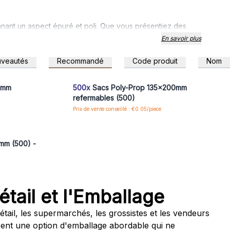
onnant un aspect épuré et poli. Que vous présentiez des
r être combinés avec vos étiquettes, tags ou rubans de
En savoir plus
veautés
Recommandé
Code produit
Nom
 pour accéder
Connectez-vous ou inscrivez-vous pour accéder
aux prix de gros
0mm
500x
Sacs Poly-Prop 135x200mm
refermables (500)
Prix de vente conseillé : €0.05/piece
 pour accéder
mm (500) -
tail et l'Emballage
tail, les supermarchés, les grossistes et les vendeurs
frent une option d'emballage abordable qui ne