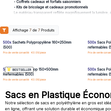
- Coffrets cadeaux et forfaits saisonniers
- Kits de bricolage et cadeaux promotionnels
Le matériau transparent reflète magnifiquement la lumière,
savons colorés ou des articles délicats qui méritent d'être 
marque – et disponibles dans une variété de tailles pour s'a
Commandez maintenant et emballez joliment les articles de 
Affichage
7
de
7
Produits
Connectez-vous ou inscrivez-vous pour accéder
Connectez-vo
aux prix de gros
500x
Sachets Polypropylène 160x250mm
500x
Sacs Po
(500)
refermables (
Prix de vente conseillé : €0.09/piece
Prix de vente consei
Connectez-vous ou inscrivez-vous pour accéder
Connectez-vo
aux prix de gros
500x
Sacs Poly-Prop 150x500mm
500x
Sacs Po
BESTSELLER
Refermables (500)
refermables (
Prix de vente conseillé : €0.08/piece
Prix de vente consei
Sacs en Plastique Économ
Notre sélection de sacs en polyéthylène en gros est idéa
en ligne, offrant une solution durable et économique po