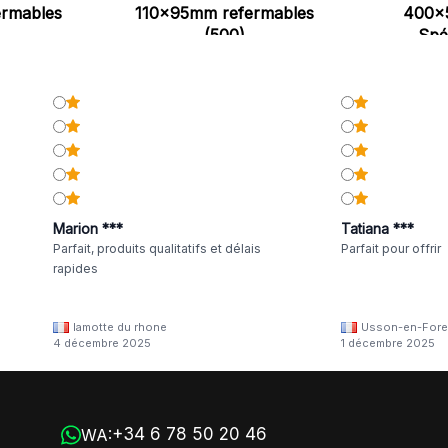
rmables
110x95mm refermables
400x
(500)
Spé
Marion ***
Tatiana ***
Parfait, produits qualitatifs et délais
Parfait pour offrir
rapides
lamotte du rhone
Usson-en-Fore
4 décembre 2025
1 décembre 2025
+34 6 78 50 20 46
WA: