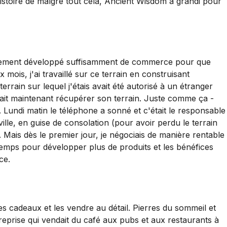
istoire de malgré tout cela, Ancient Wisdom a grandi pour
i lentement développé suffisamment de commerce pour que
ix mois, j'ai travaillé sur ce terrain en construisant
terrain sur lequel j'étais avait été autorisé à un étranger
ulait maintenant récupérer son terrain. Juste comme ça -
lé. Lundi matin le téléphone a sonné et c'était le responsable
ville, en guise de consolation (pour avoir perdu le terrain
 Mais dès le premier jour, je négociais de manière rentable
 temps pour développer plus de produits et les bénéfices
ce.
les cadeaux et les vendre au détail. Pierres du sommeil et
treprise qui vendait du café aux pubs et aux restaurants à