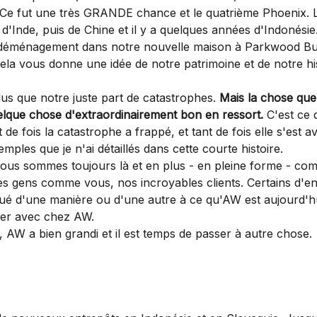
 Ce fut une très GRANDE chance et le quatrième Phoenix. L
Inde, puis de Chine et il y a quelques années d'Indonésie
déménagement dans notre nouvelle maison à Parkwood Busine
ela vous donne une idée de notre patrimoine et de notre his
lus que notre juste part de catastrophes.
Mais la chose que j
quelque chose d'extraordinairement bon en ressort.
C'est ce q
de fois la catastrophe a frappé, et tant de fois elle s'est a
emples que je n'ai détaillés dans cette courte histoire.
nous sommes toujours là et en plus - en pleine forme - com
s gens comme vous, nos incroyables clients. Certains d'entr
ué d'une manière ou d'une autre à ce qu'AW est aujourd'hui, 
ller avec chez AW.
e, AW a bien grandi et il est temps de passer à autre chose.