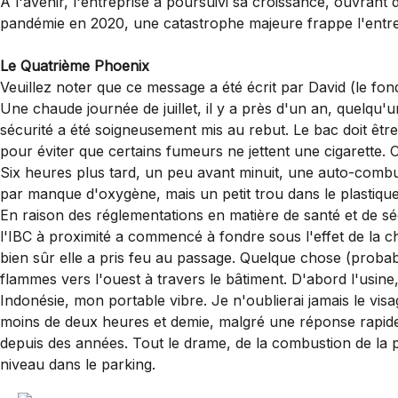
À l'avenir, l'entreprise a poursuivi sa croissance, ouvran
pandémie en 2020, une catastrophe majeure frappe l'entre
Le Quatrième Phoenix
Veuillez noter que ce message a été écrit par David (le fo
Une chaude journée de juillet, il y a près d'un an, quelqu'
sécurité a été soigneusement mis au rebut. Le bac doit être
pour éviter que certains fumeurs ne jettent une cigarette. 
Six heures plus tard, un peu avant minuit, une auto-combus
par manque d'oxygène, mais un petit trou dans le plastique 
En raison des réglementations en matière de santé et de séc
l'IBC à proximité a commencé à fondre sous l'effet de la cha
bien sûr elle a pris feu au passage. Quelque chose (probabl
flammes vers l'ouest à travers le bâtiment. D'abord l'usine,
Indonésie, mon portable vibre. Je n'oublierai jamais le visag
moins de deux heures et demie, malgré une réponse rapide et 
depuis des années. Tout le drame, de la combustion de la 
niveau dans le parking.