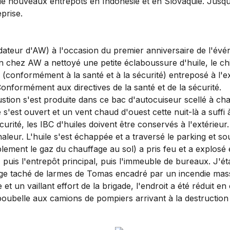
t de nouveaux entrepôts en Indonésie et en Slovaquie. Jusq
prise.
ndateur d'AW) à l'occasion du premier anniversaire de l'év
un chez AW a nettoyé une petite éclaboussure d'huile, le ch
 (conformément à la santé et à la sécurité) entreposé à l'ex
Conformément aux directives de la santé et de la sécurité.
tion s'est produite dans ce bac d'autocuiseur scellé à cha
s'est ouvert et un vent chaud d'ouest cette nuit-là a suffi 
urité, les IBC d'huiles doivent être conservés à l'extérieur
leur. L'huile s'est échappée et a traversé le parking et sous
ement le gaz du chauffage au sol) a pris feu et a explosé en
 puis l'entrepôt principal, puis l'immeuble de bureaux. J'ét
e taché de larmes de Tomas encadré par un incendie massif. C'
un vaillant effort de la brigade, l'endroit a été réduit en c
poubelle aux camions de pompiers arrivant à la destructio