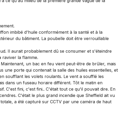
u'à ce qu'au milieu de la première grande vague de la
énement.
iffon imbibé d'huile conformément à la santé et à la
térieur du bâtiment. La poubelle doit être verrouillable
ud. Il aurait probablement dû se consumer et s'éteindre
à raviver la flamme.
. Maintenant, un bac en feu vient peut-être de brûler, mais
 une porte qui contenait la salle des huiles essentielles, et
 soufflant les volets roulants. Le vent a soufflé les
ais dans un fuseau horaire différent. Tôt le matin en
est fini, c'est fini.. C'était tout ce qu'il pouvait dire. En
endres. C'était le plus grand incendie que Sheffield ait vu
n totale, a été capturé sur CCTV par une caméra de haut