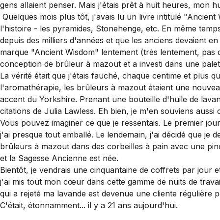
gens allaient penser. Mais j'étais prêt à huit heures, mon h
Quelques mois plus tôt, j'avais lu un livre intitulé "Anci
l'histoire - les pyramides, Stonehenge, etc. En même temps, j
depuis des milliers d'années et que les anciens devaient en
marque "Ancient Wisdom" lentement (très lentement, pas d'I
conception de brûleur à mazout et a investi dans une palet
La vérité était que j'étais fauché, chaque centime et plus 
l'aromathérapie, les brûleurs à mazout étaient une nouveau
accent du Yorkshire. Prenant une bouteille d'huile de lav
citations de Julia Lawless. Eh bien, je m'en souviens auss
Vous pouvez imaginer ce que je ressentais. Le premier jour
j'ai presque tout emballé. Le lendemain, j'ai décidé que je de
brûleurs à mazout dans des corbeilles à pain avec une pin
et la Sagesse Ancienne est née.
Bientôt, je vendrais une cinquantaine de coffrets par jour
j'ai mis tout mon cœur dans cette gamme de nuits de travail
qui a rejeté ma lavande est devenue une cliente régulière 
C'était, étonnamment... il y a 21 ans aujourd'hui.