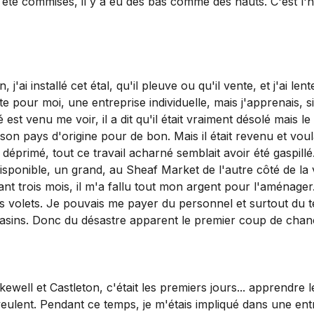
té commises, il y a eu des bas comme des hauts. C'est l'h
j'ai installé cet étal, qu'il pleuve ou qu'il vente, et j'a
juste pour moi, une entreprise individuelle, mais j'apprenais, s
st venu me voir, il a dit qu'il était vraiment désolé mais le 
son pays d'origine pour de bon. Mais il était revenu et vo
nt déprimé, tout ce travail acharné semblait avoir été gaspil
 disponible, un grand, au Sheaf Market de l'autre côté de la 
t trois mois, il m'a fallu tout mon argent pour l'aménager.
r les volets. Je pouvais me payer du personnel et surtout du
agasins. Donc du désastre apparent le premier coup de chan
ewell et Castleton, c'était les premiers jours... apprendre 
s veulent. Pendant ce temps, je m'étais impliqué dans une en