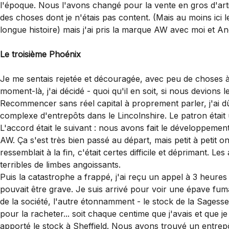
l'époque. Nous l'avons changé pour la vente en gros d'articl
des choses dont je n'étais pas content. (Mais au moins ici l
longue histoire) mais j'ai pris la marque AW avec moi et 
Le troisième Phoénix
Je me sentais rejetée et découragée, avec peu de choses à
moment-là, j'ai décidé - quoi qu'il en soit, si nous devions l
Recommencer sans réel capital à proprement parler, j'ai dû
complexe d'entrepôts dans le Lincolnshire. Le patron était u
L'accord était le suivant : nous avons fait le développement e
AW. Ça s'est très bien passé au départ, mais petit à petit o
ressemblait à la fin, c'était certes difficile et déprimant. 
terribles de limbes angoissants.
Puis la catastrophe a frappé, j'ai reçu un appel à 3 heures
pouvait être grave. Je suis arrivé pour voir une épave fuma
de la société, l'autre étonnamment - le stock de la Sagesse 
pour la racheter... soit chaque centime que j'avais et que
apporté le stock à Sheffield. Nous avons trouvé un entre