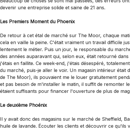
Beaucoup de choses se sont mal passées, des erreurs ont é
devenir une entreprise solide et saine de 21 ans.
Les Premiers Moment du Phoenix
De retour à cet étal de marché sur The Moor, chaque matin, 
cela en vaille la peine. C'était vraiment un travail difficile 
lentement le métier. Puis un jour, le responsable du marché e
des années auparavant qui, selon eux, était retourné dans 
j'étais en faillite. Ce week-end, j'étais désespéré, totaleme
du marché, puis-je aller le voir. Un magasin intérieur était
de The Moor), ils pouvaient me le louer gratuitement pendan
et pas besoin de m'installer le matin, il suffit de remonte
étaient suffisants pour financer l'ouverture de plus de m
Le deuxième Phoénix
Il y avait donc des magasins sur le marché de Sheffield, Bak
huile de lavande. Écouter les clients et découvrir ce qu'il