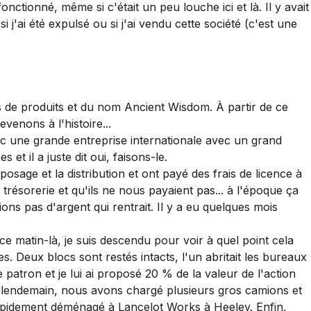
ctionné, même si c'était un peu louche ici et là. Il y avait
j'ai été expulsé ou si j'ai vendu cette société (c'est une
s de produits et du nom Ancient Wisdom. À partir de ce
evenons à l'histoire...
ec une grande entreprise internationale avec un grand
t il a juste dit oui, faisons-le.
eposage et la distribution et ont payé des frais de licence à
trésorerie et qu'ils ne nous payaient pas... à l'époque ça
ions pas d'argent qui rentrait. Il y a eu quelques mois
ce matin-là, je suis descendu pour voir à quel point cela
. Deux blocs sont restés intacts, l'un abritait les bureaux
 patron et je lui ai proposé 20 % de la valeur de l'action
 le lendemain, nous avons chargé plusieurs gros camions et
rapidement déménagé à Lancelot Works à Heeley. Enfin,