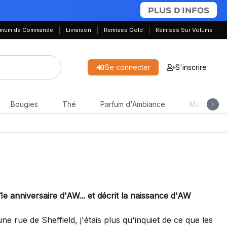
PLUS D'INFOS
nimum de Commande
Livraison
Remises Gold
Remises Sur Volume
Se connecter
S'inscrire
Bougies
Thé
Parfum d'Ambiance
Maison & J
e anniversaire d'AW... et décrit la naissance d'AW
e rue de Sheffield, j'étais plus qu'inquiet de ce que les