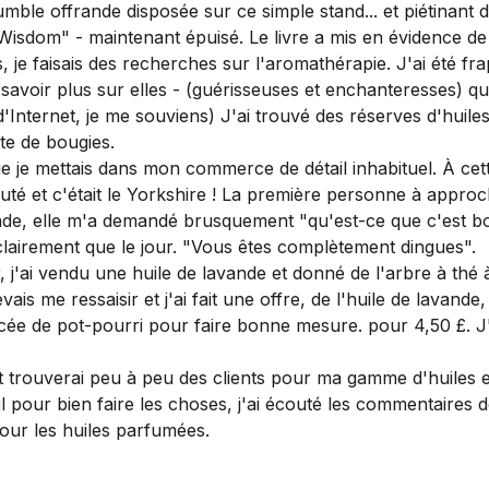
umble offrande disposée sur ce simple stand... et piétinant d
ent Wisdom" - maintenant épuisé. Le livre a mis en évidenc
e faisais des recherches sur l'aromathérapie. J'ai été frappé
 savoir plus sur elles - (guérisseuses et enchanteresses) qu
nternet, je me souviens) J'ai trouvé des réserves d'huiles.
te de bougies.
que je mettais dans mon commerce de détail inhabituel. À ce
té et c'était le Yorkshire ! La première personne à approc
ande, elle m'a demandé brusquement "qu'est-ce que c'est b
i clairement que le jour. "Vous êtes complètement dingues".
, j'ai vendu une huile de lavande et donné de l'arbre à th
vais me ressaisir et j'ai fait une offre, de l'huile de lavande
cée de pot-pourri pour faire bonne mesure. pour 4,50 £. J
 et trouverai peu à peu des clients pour ma gamme d'huiles
 pour bien faire les choses, j'ai écouté les commentaires de
pour les huiles parfumées.