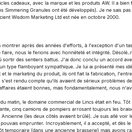
es cadeaux, avec la marque et les produits AW. Il a bien fon
es Simmering Granules ont été développés). Je ne sais pas si 
Ancient Wisdom Marketing Ltd est née en octobre 2000.
 montrer après des années d'efforts, à l'exception d'un ta
e faire, nous le ferions avec honnêteté et intégrité. Désolé..r
 sortir des sentiers battus. J'ai donc conclu un accord av
n type flamboyant sympathique. Je lui ai présenté mes idées e
t le marketing du produit, ils ont fait la fabrication, l'entr
n s'est rendu compte qu'ils avaient de sérieux problèmes de 
Les affaires étaient bonnes, mais fondamentalement, nous n'av
 du matin, le domaine commercial de Lincs était en feu. Tôt 
nte, cinq camions de pompiers arrosant toujours les braises
Ancienne (les deux côtés avaient brûlé). Je suis allé voir le
 je pouvais emprunter. Incroyablement, il a accepté, et dès
pôt temporaire (dans une ancienne brasserie) mais avons 