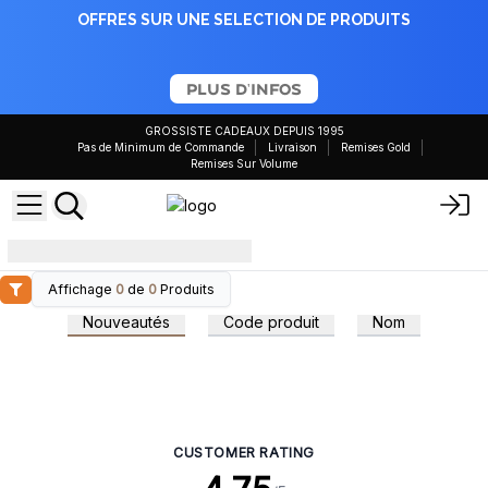
OFFRES SUR UNE SELECTION DE PRODUITS
PLUS D'INFOS
GROSSISTE CADEAUX DEPUIS 1995
Pas de Minimum de Commande
Livraison
Remises Gold
Remises Sur Volume
effet phénix
Affichage
0
de
0
Produits
Nouveautés
Code produit
Nom
CUSTOMER RATING