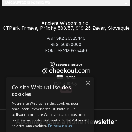
Découvrez la Famille AW
Ancient Wisdom s.r.o.,
CTPark Trnava, Prílohy 583/57, 919 26 Zavar, Slovaquie
VAT: SK2120525440
REG: 50920600
EORI : SK2120525440
×
Ce site Web utilise des
cookies
Notre site Web utilise des cookies pour
améliorer l'expérience utilisateur. En
utilisant notre site Web, vous acceptez tous
les cookies conformément à notre Politique
Abonnez-Vous à Notre Newsletter
relative aux cookies.
En savoir plus