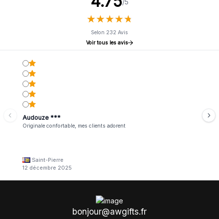
4.75
/5
★
★
★
★
★
★
★
★
★
★
Selon 232 Avis
Voir tous les avis
Audouze ***
Originale confortable, mes clients adorent
Saint-Pierre
12 décembre 2025
bonjour@awgifts.fr