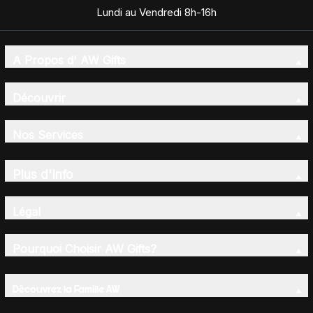
Lundi au Vendredi 8h-16h
A Propos d' AW Gifts
Découvrir
Nos Services
Plus d'Info
Légal
Pourquoi Choisir AW Gifts?
Découvrez la Famille AW