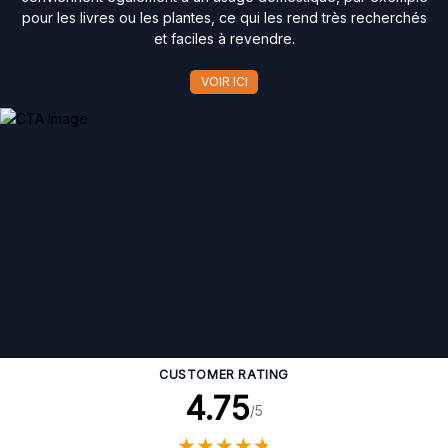
pour les livres ou les plantes, ce qui les rend très recherchés
et faciles à revendre.
VOIR ICI
CUSTOMER RATING
4.75
/5
★
★
★
★
★
★
★
★
★
★