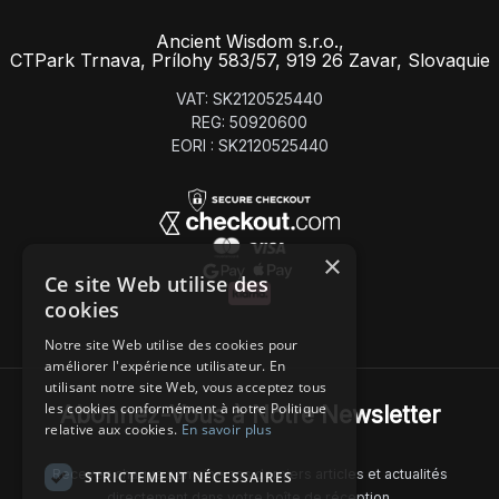
Ancient Wisdom s.r.o.,
CTPark Trnava, Prílohy 583/57, 919 26 Zavar, Slovaquie
VAT: SK2120525440
REG: 50920600
EORI : SK2120525440
×
Ce site Web utilise des
cookies
Notre site Web utilise des cookies pour
améliorer l'expérience utilisateur. En
utilisant notre site Web, vous acceptez tous
les cookies conformément à notre Politique
Abonnez-Vous à Notre Newsletter
relative aux cookies.
En savoir plus
Recevez chaque semaine nos derniers articles et actualités
STRICTEMENT NÉCESSAIRES
directement dans votre boîte de réception.