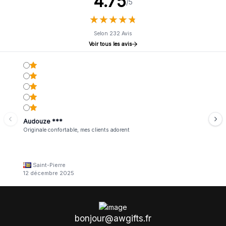
4.75
/5
★
★
★
★
★
★
★
★
★
★
Selon 232 Avis
Voir tous les avis
Audouze ***
Originale confortable, mes clients adorent
Saint-Pierre
12 décembre 2025
bonjour@awgifts.fr