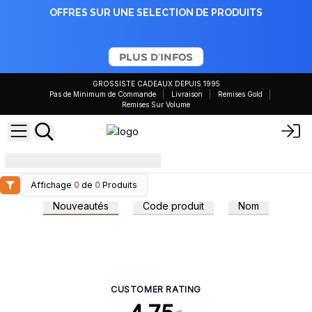
OFFRES SUR UNE SELECTION DE PRODUITS
PLUS D'INFOS
GROSSISTE CADEAUX DEPUIS 1995
Pas de Minimum de Commande
Livraison
Remises Gold
Remises Sur Volume
vérité
Affichage
0
de
0
Produits
Nouveautés
Code produit
Nom
CUSTOMER RATING