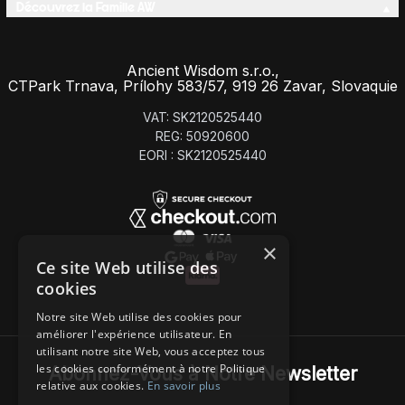
Découvrez la Famille AW
Ancient Wisdom s.r.o.,
CTPark Trnava, Prílohy 583/57, 919 26 Zavar, Slovaquie
VAT: SK2120525440
REG: 50920600
EORI : SK2120525440
×
Ce site Web utilise des
cookies
Notre site Web utilise des cookies pour
améliorer l'expérience utilisateur. En
utilisant notre site Web, vous acceptez tous
les cookies conformément à notre Politique
Abonnez-Vous à Notre Newsletter
relative aux cookies.
En savoir plus