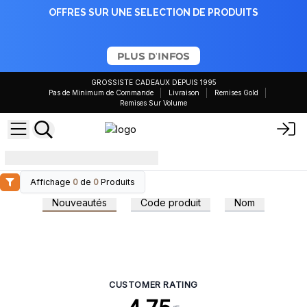
OFFRES SUR UNE SELECTION DE PRODUITS
PLUS D'INFOS
GROSSISTE CADEAUX DEPUIS 1995
Pas de Minimum de Commande
Livraison
Remises Gold
Remises Sur Volume
Bougies parfumées
Affichage
0
de
0
Produits
Nouveautés
Code produit
Nom
CUSTOMER RATING