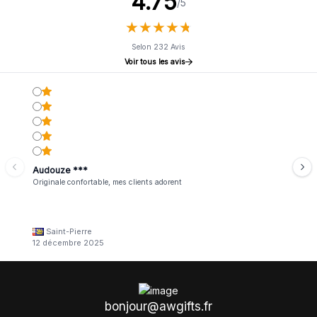
4.75
/5
★
★
★
★
★
★
★
★
★
★
Selon 232 Avis
Voir tous les avis
Audouze ***
Originale confortable, mes clients adorent
Saint-Pierre
12 décembre 2025
bonjour@awgifts.fr