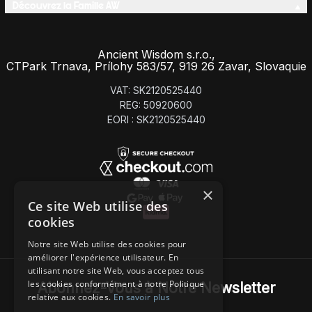
Découvrez la Famille AW
Ancient Wisdom s.r.o.,
CTPark Trnava, Prílohy 583/57, 919 26 Zavar, Slovaquie
VAT: SK2120525440
REG: 50920600
EORI : SK2120525440
×
Ce site Web utilise des
cookies
Notre site Web utilise des cookies pour
améliorer l'expérience utilisateur. En
utilisant notre site Web, vous acceptez tous
les cookies conformément à notre Politique
Abonnez-Vous à Notre Newsletter
relative aux cookies.
En savoir plus