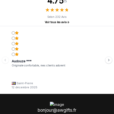
4.75
/5
★
★
★
★
★
★
★
★
★
★
Selon 232 Avis
Voir tous les avis
Audouze ***
Originale confortable, mes clients adorent
Saint-Pierre
12 décembre 2025
bonjour@awgifts.fr