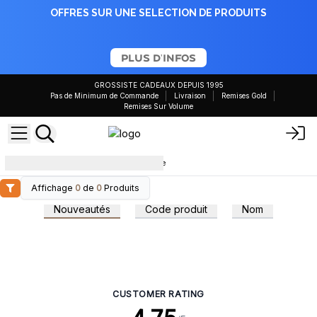
OFFRES SUR UNE SELECTION DE PRODUITS
PLUS D'INFOS
GROSSISTE CADEAUX DEPUIS 1995
Pas de Minimum de Commande
Livraison
Remises Gold
Remises Sur Volume
la science qui sous-tend le fumage
Affichage
0
de
0
Produits
Nouveautés
Code produit
Nom
CUSTOMER RATING