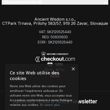
Découvrez la Famille AW
Ancient Wisdom s.r.o.,
CTPark Trnava, Prílohy 583/57, 919 26 Zavar, Slovaquie
VAT: SK2120525440
REG: 50920600
EORI : SK2120525440
×
Ce site Web utilise des
cookies
Notre site Web utilise des cookies pour
améliorer l'expérience utilisateur. En
utilisant notre site Web, vous acceptez tous
les cookies conformément à notre Politique
Abonnez-Vous à Notre Newsletter
relative aux cookies.
En savoir plus