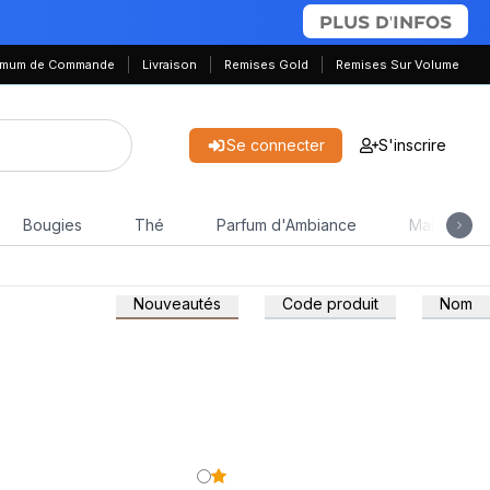
PLUS D'INFOS
nimum de Commande
Livraison
Remises Gold
Remises Sur Volume
Se connecter
S'inscrire
Bougies
Thé
Parfum d'Ambiance
Maison & J
Nouveautés
Code produit
Nom