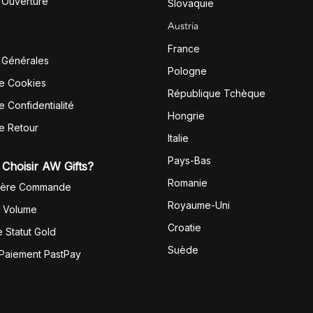
'Ouverture
Slovaquie
Austria
France
 Générales
Pologne
de Cookies
République Tchèque
e Confidentialité
Hongrie
de Retour
Italie
Pays-Bas
Choisir AW Gifts?
Romanie
1ère Commande
Royaume-Uni
r Volume
Croatie
 Statut Gold
Suède
 Paiement PastPay