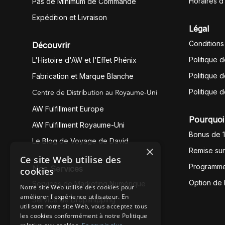
Horaires d
Pas de Minimum de Commande
Expédition et Livraison
Légal
Conditions
Découvrir
Politique 
L'Histoire d'AW et l'Effet Phénix
Politique d
Fabrication et Marque Blanche
Centre de Distribution au Royaume-Uni
Politique 
AW Fulfillment Europe
Pourquoi 
AW Fulfillment Royaume-Uni
Bonus de 
Le Blog de Voyage de David
×
Remise su
Ce site Web utilise des
Programme
Nos Services
cookies
Option de
Services de Marketing Numérique
Notre site Web utilise des cookies pour
améliorer l'expérience utilisateur. En
Service de Dropshipping
utilisant notre site Web, vous acceptez tous
les cookies conformément à notre Politique