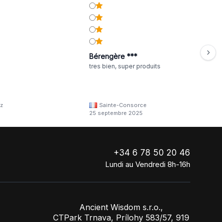
Bérengère ***
tres bien, super produits
z
Sainte-Consorce
25 septembre 2025
+34 6 78 50 20 46
Lundi au Vendredi 8h-16h
Ancient Wisdom s.r.o.,
CTPark Trnava, Prílohy 583/57, 919