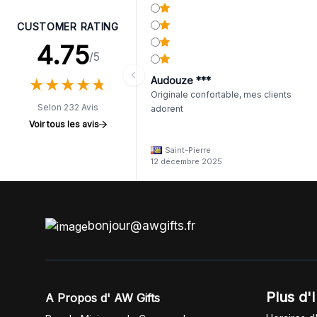
CUSTOMER RATING
4.75
/5
★
★
★
★
★
★
★
★
★
★
Audouze ***
Originale confortable, mes clients
Selon 232 Avis
adorent
Voir tous les avis
Saint-Pierre
12 décembre 2025
bonjour@awgifts.fr
Plus d'
A Propos d' AW Gifts