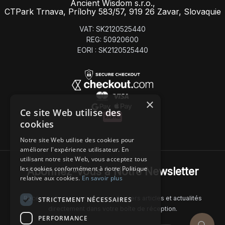
Ancient Wisdom s.r.o.,
CTPark Trnava, Prílohy 583/57, 919 26 Zavar, Slovaquie
VAT: SK2120525440
REG: 50920600
EORI : SK2120525440
×
Ce site Web utilise des
cookies
Notre site Web utilise des cookies pour
améliorer l'expérience utilisateur. En
utilisant notre site Web, vous acceptez tous
les cookies conformément à notre Politique
Abonnez-Vous à Notre Newsletter
relative aux cookies.
En savoir plus
Recevez chaque semaine nos derniers articles et actualités
STRICTEMENT NÉCESSAIRES
directement dans votre boîte de réception.
PERFORMANCE