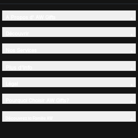
A Propos d' AW Gifts
Découvrir
Nos Services
Plus d'Info
Légal
Pourquoi Choisir AW Gifts?
Découvrez la Famille AW