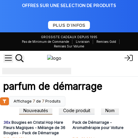
OFFRES SUR UNE SELECTION DE PRODUITS
PLUS D'INFOS
GROSSISTE CADEAUX DEPUIS 1995
Pas de Minimum de Commande
Livraison
Remises Gold
Remises Sur Volume
parfum de démarrage
parfum de démarrage
Affichage
7
de
7
Produits
Connectez-vous ou
Connectez-vous ou
inscrivez-vous pour
inscrivez-vous pour
Nouveautés
Code produit
Nom
accéder aux prix de gros
accéder aux prix de gros
36x
Bougies en Cristal Hop Hare
Pack de Démarrage -
Fleurs Magiques - Mélange de 36
Aromathérapie pour Voiture
Bougies - Pack de Démarrage