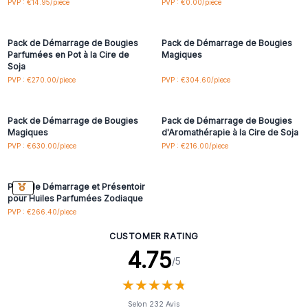
Connectez-vous ou
Connectez-vous ou
PVP : €14.95/piece
PVP : €0.00/piece
inscrivez-vous pour
inscrivez-vous pour
accéder aux prix de gros
accéder aux prix de gros
Pack de Démarrage de Bougies
Pack de Démarrage de Bougies
Parfumées en Pot à la Cire de
Magiques
Soja
Connectez-vous ou
Connectez-vous ou
PVP : €270.00/piece
PVP : €304.60/piece
inscrivez-vous pour
inscrivez-vous pour
accéder aux prix de gros
accéder aux prix de gros
Pack de Démarrage de Bougies
Pack de Démarrage de Bougies
Magiques
d'Aromathérapie à la Cire de Soja
Connectez-vous ou
PVP : €630.00/piece
PVP : €216.00/piece
inscrivez-vous pour
accéder aux prix de gros
Pack de Démarrage et Présentoir
pour Huiles Parfumées Zodiaque
PVP : €266.40/piece
CUSTOMER RATING
4.75
/5
★
★
★
★
★
★
★
★
★
★
Selon 232 Avis