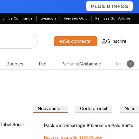
PLUS D'INFOS
nimum de Commande
Livraison
Remises Gold
Remises Sur Volume
Se connecter
S'inscrire
Bougies
Thé
Parfum d'Ambiance
Maison & J
Nouveautés
Code produit
Nom
 pour accéder
Connectez-vous ou inscrivez-vous pour accéder
aux prix de gros
ribal Soul -
Pack de Démarrage Brûleurs de Palo Santo
Prix de vente conseillé : €600.95/piece