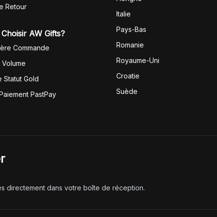
de Retour
Italie
Pays-Bas
Choisir AW Gifts?
Romanie
1ère Commande
Royaume-Uni
r Volume
Croatie
 Statut Gold
Suède
 Paiement PastPay
r
és directement dans votre boîte de réception.