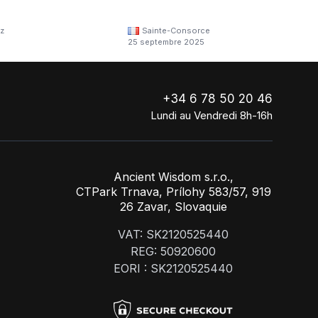
z
Sainte-Consorce
25 septembre 2025
+34 6 78 50 20 46
Lundi au Vendredi 8h-16h
Ancient Wisdom s.r.o.,
CTPark Trnava, Prílohy 583/57, 919
26 Zavar, Slovaquie
VAT: SK2120525440
REG: 50920600
EORI : SK2120525440