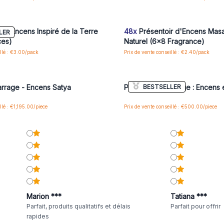
us ou inscrivez-vous pour accéder
Connectez-vous ou inscrivez-vous
aux prix de gros
aux prix de gros
 d'Encens Inspiré de la Terre
48x
Présentoir d'Encens Masa
LER
ces)
Naturel (6x8 Fragrance)
illé : €3.00/pack
Prix de vente conseillé : €2.40/pack
us ou inscrivez-vous pour accéder
Connectez-vous ou inscrivez-vous
aux prix de gros
aux prix de gros
BESTSELLER
rrage - Encens Satya
Pack de Démarrage : Encens 
llé : €1,195.00/piece
Prix de vente conseillé : €500.00/piece
Marion ***
Tatiana ***
Parfait, produits qualitatifs et délais
Parfait pour offrir
rapides