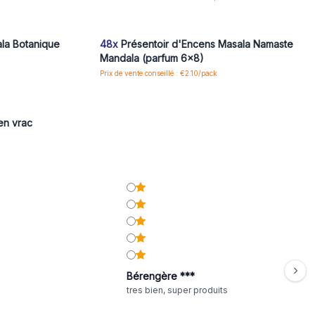
 pour accéder
Connectez-vous ou inscrivez-vous pour accéder
aux prix de gros
la Botanique
48x
Présentoir d'Encens Masala Namaste
Mandala (parfum 6x8)
Prix de vente conseillé : €2.10/pack
 pour accéder
en vrac
Bérengère ***
tres bien, super produits