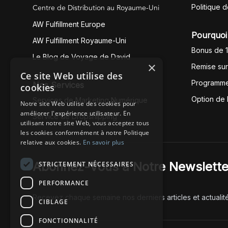
Centre de Distribution au Royaume-Uni
Politique 
AW Fulfillment Europe
Pourquoi 
AW Fulfillment Royaume-Uni
Bonus de 
Le Blog de Voyage de David
×
Remise su
Ce site Web utilise des
Programme
Nos Services
cookies
Option de
Services de Marketing Numérique
Notre site Web utilise des cookies pour
améliorer l'expérience utilisateur. En
Service de Dropshipping
utilisant notre site Web, vous acceptez tous
les cookies conformément à notre Politique
relative aux cookies.
En savoir plus
Abonnez-Vous à Notre Newslette
STRICTEMENT NÉCESSAIRES
PERFORMANCE
Recevez chaque semaine nos derniers articles et actualit
CIBLAGE
FONCTIONNALITÉ