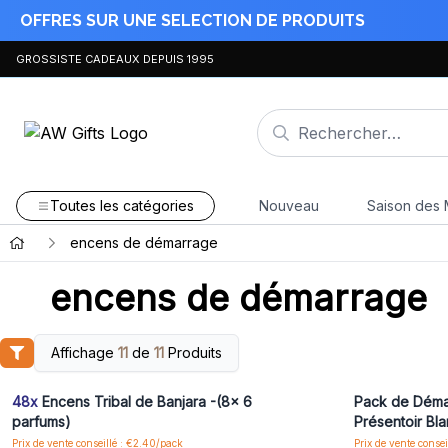
OFFRES SUR UNE SELECTION DE PRODUITS
GROSSISTE CADEAUX DEPUIS 1995
Toutes les catégories
Nouveau
Saison des 
encens de démarrage
encens de démarrage
Affichage
11
de
11
Produits
Connectez-vous ou inscrivez-vous pour accéder
Connectez-vo
aux prix de gros
48x
Encens Tribal de Banjara -(8x 6
Pack de Démar
parfums)
Présentoir Bl
Prix de vente conseillé : €2.40/pack
Prix de vente consei