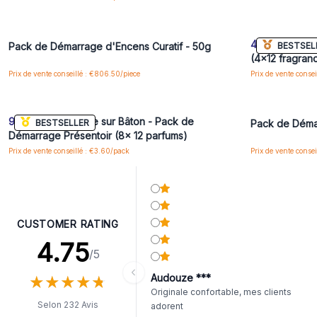
Connectez-vous ou inscrivez-vous pour accéder
Connectez-vo
aux prix de gros
48x
Présentoir
BESTSEL
Pack de Démarrage d'Encens Curatif - 50g
(4x12 fragran
Prix de vente conseillé : €806.50/piece
Prix de vente conse
Connectez-vous ou inscrivez-vous pour accéder
Connectez-vo
aux prix de gros
96x
Résine Rituelle sur Bâton - Pack de
BESTSELLER
Pack de Déma
Démarrage Présentoir (8x 12 parfums)
Prix de vente conseillé : €3.60/pack
Prix de vente consei
CUSTOMER RATING
4.75
/5
★
★
★
★
★
★
★
★
★
★
Audouze ***
Originale confortable, mes clients
Selon 232 Avis
adorent