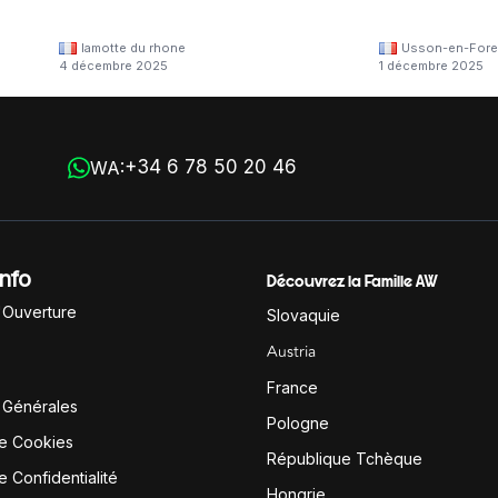
lamotte du rhone
Usson-en-Fore
4 décembre 2025
1 décembre 2025
+34 6 78 50 20 46
WA:
Info
Découvrez la Famille AW
'Ouverture
Slovaquie
Austria
France
 Générales
Pologne
de Cookies
République Tchèque
e Confidentialité
Hongrie