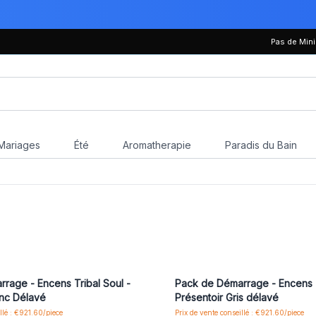
Pas de Mi
Mariages
Été
Aromatherapie
Paradis du Bain
us ou inscrivez-vous pour accéder
Connectez-vous ou inscrivez-vous
aux prix de gros
aux prix de gros
rage - Encens Tribal Soul -
Pack de Démarrage - Encens T
anc Délavé
Présentoir Gris délavé
llé : €921.60/piece
Prix de vente conseillé : €921.60/piece