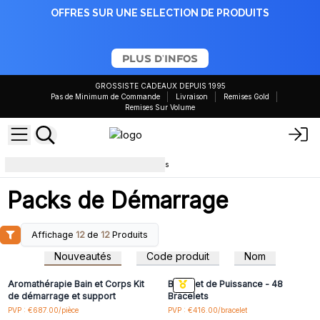
OFFRES SUR UNE SELECTION DE PRODUITS
PLUS D'INFOS
GROSSISTE CADEAUX DEPUIS 1995
Pas de Minimum de Commande
Livraison
Remises Gold
Remises Sur Volume
Entrées avec mobilier et présentoirs
Packs de Démarrage
Affichage
12
de
12
Produits
Connectez-vous ou
Connectez-vous ou
inscrivez-vous pour
inscrivez-vous pour
Nouveautés
Code produit
Nom
accéder aux prix de gros
accéder aux prix de gros
Aromathérapie Bain et Corps Kit
Bracelet de Puissance - 48
de démarrage et support
Bracelets
Connectez-vous ou
Connectez-vous ou
PVP : €687.00/pièce
PVP : €416.00/bracelet
inscrivez-vous pour
inscrivez-vous pour