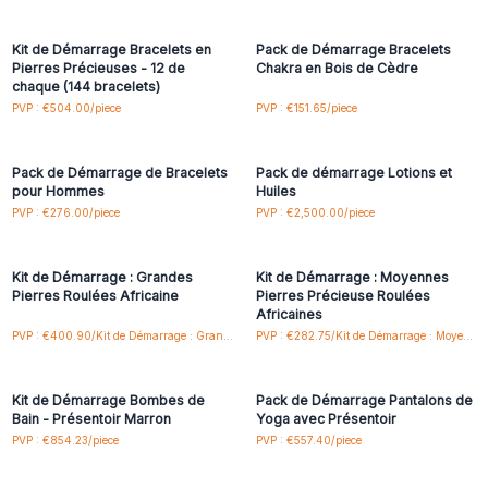
accéder aux prix de gros
accéder aux prix de gros
Kit de Démarrage Bracelets en
Pack de Démarrage Bracelets
Pierres Précieuses - 12 de
Chakra en Bois de Cèdre
chaque (144 bracelets)
Connectez-vous ou
Connectez-vous ou
PVP : €504.00/piece
PVP : €151.65/piece
inscrivez-vous pour
inscrivez-vous pour
accéder aux prix de gros
accéder aux prix de gros
Pack de Démarrage de Bracelets
Pack de démarrage Lotions et
pour Hommes
Huiles
Connectez-vous ou
Connectez-vous ou
PVP : €276.00/piece
PVP : €2,500.00/piece
inscrivez-vous pour
inscrivez-vous pour
accéder aux prix de gros
accéder aux prix de gros
Kit de Démarrage : Grandes
Kit de Démarrage : Moyennes
Pierres Roulées Africaine
Pierres Précieuse Roulées
Africaines
Connectez-vous ou
Connectez-vous ou
PVP : €400.90/Kit de Démarrage : Grandes Pierres Roulées Africaines
PVP : €282.75/Kit de Démarrage : Moyennes Pierres Précieuse Roulées Africaines
inscrivez-vous pour
inscrivez-vous pour
accéder aux prix de gros
accéder aux prix de gros
Kit de Démarrage Bombes de
Pack de Démarrage Pantalons de
Bain - Présentoir Marron
Yoga avec Présentoir
Connectez-vous ou
Connectez-vous ou
PVP : €854.23/piece
PVP : €557.40/piece
inscrivez-vous pour
inscrivez-vous pour
accéder aux prix de gros
accéder aux prix de gros