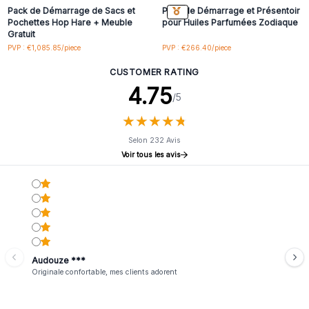
Pack de Démarrage de Sacs et
Pack de Démarrage et Présentoir
Pochettes Hop Hare + Meuble
pour Huiles Parfumées Zodiaque
Gratuit
PVP : €1,085.85/piece
PVP : €266.40/piece
CUSTOMER RATING
4.75
/5
★
★
★
★
★
★
★
★
★
★
Selon 232 Avis
Voir tous les avis
Audouze ***
Originale confortable, mes clients adorent