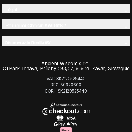
Légal
Pourquoi Choisir AW Gifts?
Découvrez la Famille AW
Ancient Wisdom s.r.o.,
CTPark Trnava, Prílohy 583/57, 919 26 Zavar, Slovaquie
VAT: SK2120525440
REG: 50920600
EORI : SK2120525440