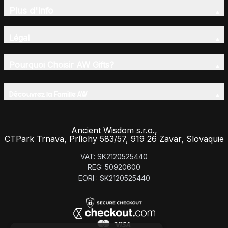
Plus d'Info
Légal
Pourquoi Choisir AW Gifts?
Découvrez la Famille AW
Ancient Wisdom s.r.o.,
CTPark Trnava, Prílohy 583/57, 919 26 Zavar, Slovaquie
VAT: SK2120525440
REG: 50920600
EORI : SK2120525440