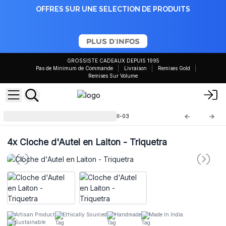
OFFRES SUR UNE SELECTION DE PRODUITS
PLUS D'INFOS
GROSSISTE CADEAUX DEPUIS 1995
Pas de Minimum de Commande
Livraison
Remises Gold
Remises Sur Volume
Cloche d'Autel en Laiton
Abell-03
4x
Cloche d'Autel en Laiton - Triquetra
Artisan Product
Ethically Sourced
Handmade
Made In India
Sustainable