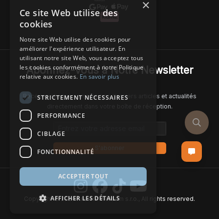
×
Ce site Web utilise des
cookies
Notre site Web utilise des cookies pour
améliorer l'expérience utilisateur. En
utilisant notre site Web, vous acceptez tous
les cookies conformément à notre Politique
Abonnez-Vous à Notre Newsletter
relative aux cookies.
En savoir plus
Recevez chaque semaine nos derniers articles et actualités
STRICTEMENT NÉCESSAIRES
directement dans votre boîte de réception.
PERFORMANCE
Email address
CIBLAGE
S'abonner
FONCTIONNALITÉ
ACCEPTER TOUT
AFFICHER LES DÉTAILS
Copyright © 2024 Ancient Wisdom s.r.o., All rights reserved.