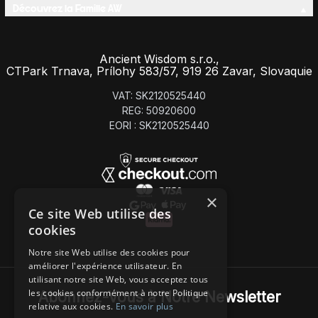
Découvrez la Famille AW
Ancient Wisdom s.r.o.,
CTPark Trnava, Prílohy 583/57, 919 26 Zavar, Slovaquie
VAT: SK2120525440
REG: 50920600
EORI : SK2120525440
×
Ce site Web utilise des
cookies
Notre site Web utilise des cookies pour
améliorer l'expérience utilisateur. En
utilisant notre site Web, vous acceptez tous
les cookies conformément à notre Politique
Abonnez-Vous à Notre Newsletter
relative aux cookies.
En savoir plus