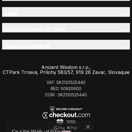
Légal
Pourquoi Choisir AW Gifts?
Découvrez la Famille AW
Ancient Wisdom s.r.o.,
CTPark Trnava, Prílohy 583/57, 919 26 Zavar, Slovaquie
VAT: SK2120525440
REG: 50920600
EORI : SK2120525440
×
Ce site Web utilise des