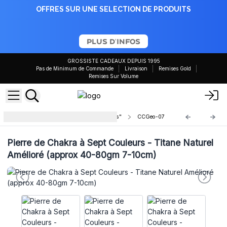
OFFRES SUR UNE SELECTION DE PRODUITS
PLUS D'INFOS
GROSSISTE CADEAUX DEPUIS 1995
Pas de Minimum de Commande
Livraison
Remises Gold
Remises Sur Volume
Géodes de calcite colorées "peintes"
CCGeo-07
Pierre de Chakra à Sept Couleurs - Titane Naturel
Amélioré (approx 40-80gm 7-10cm)