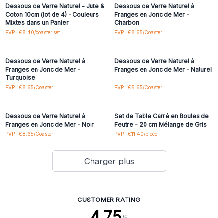
Dessous de Verre Naturel - Jute &
Dessous de Verre Naturel à
Coton 10cm (lot de 4) - Couleurs
Franges en Jonc de Mer -
Mixtes dans un Panier
Charbon
Connectez-vous ou
Connectez-vous ou
PVP : €8.40/coaster set
PVP : €8.65/Coaster
inscrivez-vous pour
inscrivez-vous pour
accéder aux prix de gros
accéder aux prix de gros
Dessous de Verre Naturel à
Dessous de Verre Naturel à
Franges en Jonc de Mer -
Franges en Jonc de Mer - Naturel
Turquoise
Connectez-vous ou
Connectez-vous ou
PVP : €8.65/Coaster
PVP : €8.65/Coaster
inscrivez-vous pour
inscrivez-vous pour
accéder aux prix de gros
accéder aux prix de gros
Dessous de Verre Naturel à
Set de Table Carré en Boules de
Franges en Jonc de Mer - Noir
Feutre - 20 cm Mélange de Gris
PVP : €8.65/Coaster
PVP : €11.40/piece
Charger plus
CUSTOMER RATING
4.75
/5