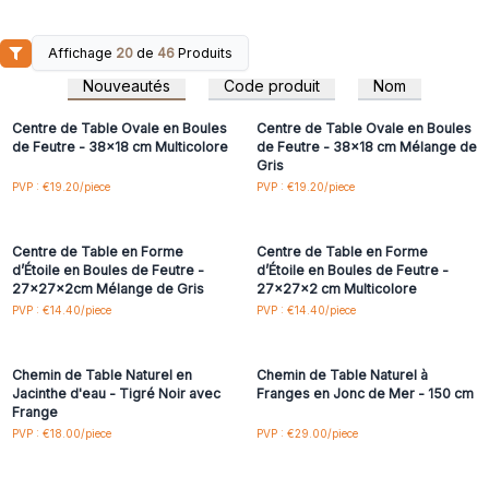
Affichage
20
de
46
Produits
Connectez-vous ou
Connectez-vous ou
inscrivez-vous pour
inscrivez-vous pour
Nouveautés
Code produit
Nom
accéder aux prix de gros
accéder aux prix de gros
Centre de Table Ovale en Boules
Centre de Table Ovale en Boules
de Feutre - 38x18 cm Multicolore
de Feutre - 38x18 cm Mélange de
Gris
Connectez-vous ou
Connectez-vous ou
PVP : €19.20/piece
PVP : €19.20/piece
inscrivez-vous pour
inscrivez-vous pour
accéder aux prix de gros
accéder aux prix de gros
Centre de Table en Forme
Centre de Table en Forme
d’Étoile en Boules de Feutre -
d’Étoile en Boules de Feutre -
27x27x2cm Mélange de Gris
27x27x2 cm Multicolore
Connectez-vous ou
Connectez-vous ou
PVP : €14.40/piece
PVP : €14.40/piece
inscrivez-vous pour
inscrivez-vous pour
accéder aux prix de gros
accéder aux prix de gros
Chemin de Table Naturel en
Chemin de Table Naturel à
Jacinthe d'eau - Tigré Noir avec
Franges en Jonc de Mer - 150 cm
Frange
Connectez-vous ou
Connectez-vous ou
PVP : €18.00/piece
PVP : €29.00/piece
inscrivez-vous pour
inscrivez-vous pour
accéder aux prix de gros
accéder aux prix de gros