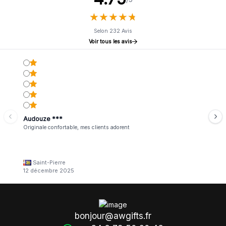
★
★
★
★
★
★
★
★
★
★
Selon 232 Avis
Voir tous les avis
Audouze ***
Originale confortable, mes clients adorent
Saint-Pierre
12 décembre 2025
bonjour@awgifts.fr