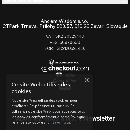
Découvrez la Famille AW
Ancient Wisdom s.r.o.,
CTPark Trnava, Prílohy 583/57, 919 26 Zavar, Slovaquie
VAT: SK2120525440
REG: 50920600
EORI : SK2120525440
×
Ce site Web utilise des
cookies
Notre site Web utilise des cookies pour
améliorer l'expérience utilisateur. En
utilisant notre site Web, vous acceptez tous
les cookies conformément à notre Politique
Abonnez-Vous à Notre Newsletter
relative aux cookies.
En savoir plus