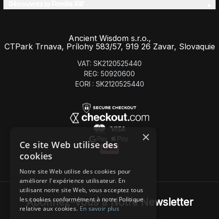
Découvrez la Famille AW
Ancient Wisdom s.r.o.,
CTPark Trnava, Prílohy 583/57, 919 26 Zavar, Slovaquie
VAT: SK2120525440
REG: 50920600
EORI : SK2120525440
×
Ce site Web utilise des
cookies
Notre site Web utilise des cookies pour
améliorer l'expérience utilisateur. En
utilisant notre site Web, vous acceptez tous
les cookies conformément à notre Politique
Abonnez-Vous à Notre Newsletter
relative aux cookies.
En savoir plus