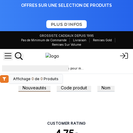
OFFRES SUR UNE SELECTION DE PRODUITS
PLUS D'INFOS
GROSSISTE CADEAUX DEPUIS 1995
Pas de Minimum de Commande
Livraison
Remises Gold
Remises Sur Volume
Les 5 meilleures huiles essentielles pour mieux dormir
Affichage
0
de
0
Produits
Nouveautés
Code produit
Nom
CUSTOMER RATING