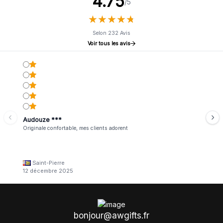
4.75
/5
★
★
★
★
★
★
★
★
★
★
Selon 232 Avis
Voir tous les avis
Audouze ***
Originale confortable, mes clients adorent
Saint-Pierre
12 décembre 2025
bonjour@awgifts.fr