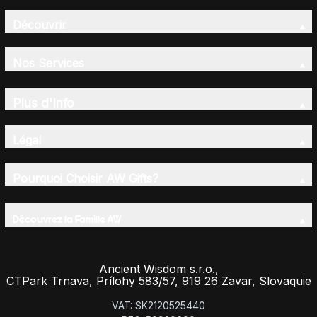
Découvrir
Nos Services
Plus d'Info
Légal
Pourquoi Choisir AW Gifts?
Découvrez la Famille AW
Ancient Wisdom s.r.o.,
CTPark Trnava, Prílohy 583/57, 919 26 Zavar, Slovaquie
VAT: SK2120525440