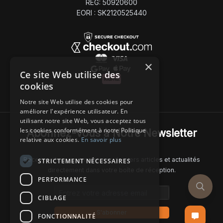
REG: 50920600
EORI : SK2120525440
×
Ce site Web utilise des
cookies
Notre site Web utilise des cookies pour
améliorer l'expérience utilisateur. En
utilisant notre site Web, vous acceptez tous
les cookies conformément à notre Politique
Abonnez-Vous à Notre Newsletter
relative aux cookies.
En savoir plus
Recevez chaque semaine nos derniers articles et actualités
STRICTEMENT NÉCESSAIRES
directement dans votre boîte de réception.
PERFORMANCE
Email address
CIBLAGE
S'abonner
FONCTIONNALITÉ