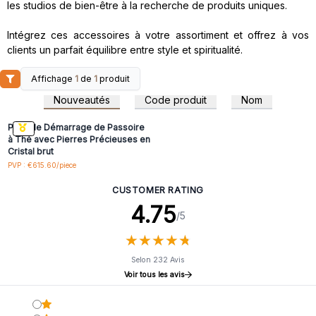
les studios de bien-être à la recherche de produits uniques.
Intégrez ces accessoires à votre assortiment et offrez à vos
clients un parfait équilibre entre style et spiritualité.
Affichage
1
de
1
produit
Connectez-vous ou
inscrivez-vous pour
Nouveautés
Code produit
Nom
accéder aux prix de gros
Pack de Démarrage de Passoire
à Thé avec Pierres Précieuses en
Cristal brut
PVP : €615.60/piece
CUSTOMER RATING
4.75
/5
★
★
★
★
★
★
★
★
★
★
Selon 232 Avis
Voir tous les avis