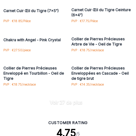
Carnet Cuir Œil du Tigre Ceinture
Carnet Cuir Œil du Tigre (7x5")
(6x4")
Connectez-vous ou
Connectez-vous ou
PVP : €18.85/Pièce
PVP : €17.75/Pièce
inscrivez-vous pour
inscrivez-vous pour
accéder aux prix de gros
accéder aux prix de gros
Collier de Pierres Précieuses
Chakra with Angel - Pink Crystal
Arbre de Vie - Oeil de Tigre
Connectez-vous ou
Connectez-vous ou
PVP : €27.50/piece
PVP : €18.75/necklace
inscrivez-vous pour
inscrivez-vous pour
accéder aux prix de gros
accéder aux prix de gros
Collier de Pierres Précieuses
Collier de Pierres Précieuses
Enveloppé en Tourbillon - Oeil de
Enveloppées en Cascade - Oeil
Tigre
de tigre brut
PVP : €18.75/necklace
PVP : €14.35/necklace
Voir 27 de plus
CUSTOMER RATING
4.75
/5