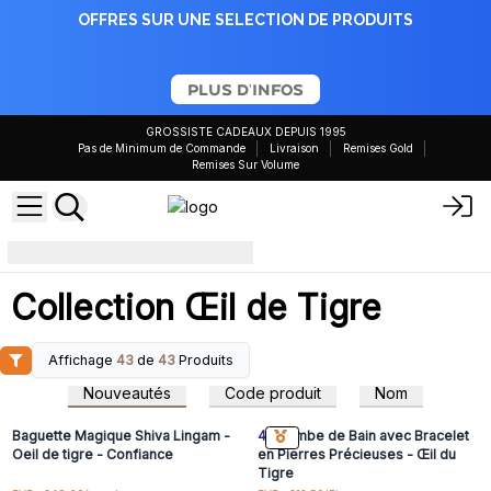
OFFRES SUR UNE SELECTION DE PRODUITS
PLUS D'INFOS
GROSSISTE CADEAUX DEPUIS 1995
Pas de Minimum de Commande
Livraison
Remises Gold
Remises Sur Volume
Collection Œil de Tigre
Collection Œil de Tigre
Affichage
43
de
43
Produits
Connectez-vous ou
Connectez-vous ou
inscrivez-vous pour
inscrivez-vous pour
Nouveautés
Code produit
Nom
accéder aux prix de gros
accéder aux prix de gros
Baguette Magique Shiva Lingam -
4x
Bombe de Bain avec Bracelet
Oeil de tigre - Confiance
en Pierres Précieuses - Œil du
Tigre