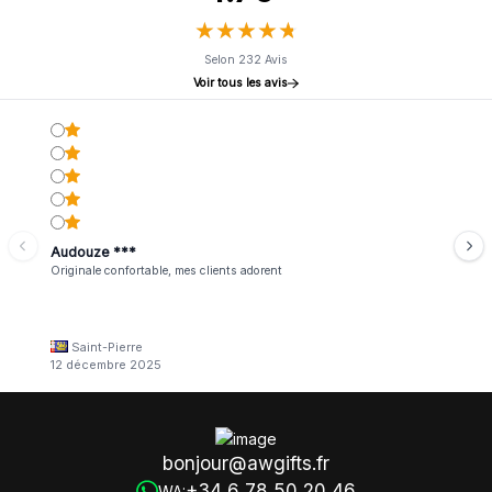
★
★
★
★
★
★
★
★
★
★
Selon 232 Avis
Voir tous les avis
Audouze ***
Originale confortable, mes clients adorent
Saint-Pierre
12 décembre 2025
bonjour@awgifts.fr
+34 6 78 50 20 46
WA: