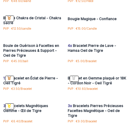
Connectez-vous ou
Connectez-vous ou
PVP : €48.60/wand
PVP : €12.50/Piece
inscrivez-vous pour
inscrivez-vous pour
accéder aux prix de gros
accéder aux prix de gros
Bougie Chakra de Cristal - Chakra
Bougie Magique - Confiance
Sacré
Connectez-vous ou
Connectez-vous ou
PVP : €12.50/candle
PVP : €15.00/Candle
inscrivez-vous pour
inscrivez-vous pour
accéder aux prix de gros
accéder aux prix de gros
Boule de Guérison à Facettes en
4x
Bracelet Pierre de Lave -
Pierres Précieuses & Support -
Hamsa Oeil de Tigre
Oeil de Tigre
Connectez-vous ou
Connectez-vous ou
PVP : €45.00/ball
PVP : €5.00/Bracelet
inscrivez-vous pour
inscrivez-vous pour
accéder aux prix de gros
accéder aux prix de gros
12x
Bracelet en Éclat de Pierre -
Bracelet en Gemme plaqué or 18K
Oeil Tigré
- Cordon Noir - Oeil Tigré
Connectez-vous ou
Connectez-vous ou
PVP : €3.50/Bracelet
PVP : €10.60/bracelet
inscrivez-vous pour
inscrivez-vous pour
accéder aux prix de gros
accéder aux prix de gros
3x
Bracelets Magnétiques
3x
Bracelets Pierres Précieuses
Gemme - Œil de Tigre
Facettes Magnétique - Oeil de
Tigre
Connectez-vous ou
Connectez-vous ou
PVP : €6.40/Bracelet
PVP : €9.00/Bracelet
inscrivez-vous pour
inscrivez-vous pour
accéder aux prix de gros
accéder aux prix de gros