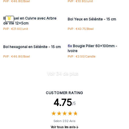
Connectez-vous ou
Connectez-vous ou
PVP : €46.80/Bowl
PVP : €10.80/unit
inscrivez-vous pour
inscrivez-vous pour
accéder aux prix de gros
accéder aux prix de gros
Bol Rituel en Cuivre avec Arbre
Bol Yeux en Sélénite - 15 cm
de Vie 12x5cm
Connectez-vous ou
Connectez-vous ou
PVP : €21.60/unit
PVP : €43.75/Bowl
inscrivez-vous pour
inscrivez-vous pour
accéder aux prix de gros
accéder aux prix de gros
6x
Bougie Pilier 60x100mm -
Bol hexagonal en Sélénite - 15 cm
Ivoire
PVP : €46.80/Bowl
PVP : €3.50/Candle
Voir 34 de plus
CUSTOMER RATING
4.75
/5
★
★
★
★
★
★
★
★
★
★
Selon 232 Avis
Voir tous les avis