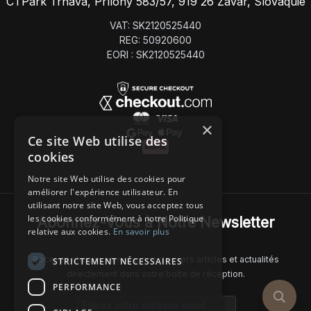
CTPark Trnava, Prílohy 583/57, 919 26 Zavar, Slovaquie
VAT: SK2120525440
REG: 50920600
EORI : SK2120525440
×
Ce site Web utilise des
cookies
Notre site Web utilise des cookies pour
améliorer l'expérience utilisateur. En
utilisant notre site Web, vous acceptez tous
les cookies conformément à notre Politique
Abonnez-Vous à Notre Newsletter
relative aux cookies.
En savoir plus
Recevez chaque semaine nos derniers articles et actualités
STRICTEMENT NÉCESSAIRES
directement dans votre boîte de réception.
PERFORMANCE
Email address