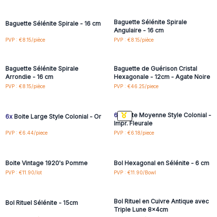
accéder aux prix de gros
accéder aux prix de gros
Baguette Sélénite Spirale
Baguette Sélénite Spirale - 16 cm
Angulaire - 16 cm
Connectez-vous ou
Connectez-vous ou
PVP : €8.15/pièce
PVP : €8.15/pièce
inscrivez-vous pour
inscrivez-vous pour
accéder aux prix de gros
accéder aux prix de gros
Baguette Sélénite Spirale
Baguette de Guérison Cristal
Arrondie - 16 cm
Hexagonale - 12cm - Agate Noire
Connectez-vous ou
Connectez-vous ou
PVP : €8.15/pièce
PVP : €46.25/piece
inscrivez-vous pour
inscrivez-vous pour
accéder aux prix de gros
accéder aux prix de gros
6x
Boite Moyenne Style Colonial -
6x
Boite Large Style Colonial - Or
Impr. Fleurale
Connectez-vous ou
Connectez-vous ou
PVP : €6.44/piece
PVP : €6.18/piece
inscrivez-vous pour
inscrivez-vous pour
accéder aux prix de gros
accéder aux prix de gros
Boite Vintage 1920's Pomme
Bol Hexagonal en Sélénite - 6 cm
Connectez-vous ou
Connectez-vous ou
PVP : €11.90/lot
PVP : €11.90/Bowl
inscrivez-vous pour
inscrivez-vous pour
accéder aux prix de gros
accéder aux prix de gros
Bol Rituel en Cuivre Antique avec
Bol Rituel Sélénite - 15cm
Triple Lune 8x4cm