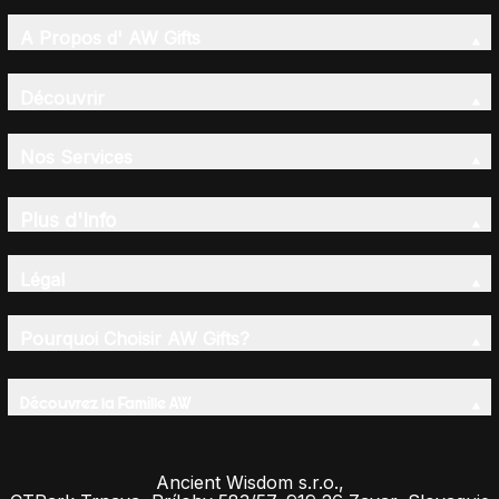
A Propos d' AW Gifts
Découvrir
Nos Services
Plus d'Info
Légal
Pourquoi Choisir AW Gifts?
Découvrez la Famille AW
Ancient Wisdom s.r.o.,