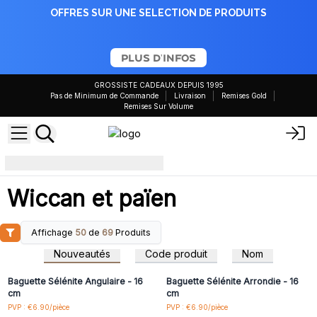
OFFRES SUR UNE SELECTION DE PRODUITS
PLUS D'INFOS
GROSSISTE CADEAUX DEPUIS 1995
Pas de Minimum de Commande
Livraison
Remises Gold
Remises Sur Volume
Wiccan et païen
Wiccan et païen
Affichage
50
de
69
Produits
Connectez-vous ou
Connectez-vous ou
inscrivez-vous pour
inscrivez-vous pour
Nouveautés
Code produit
Nom
accéder aux prix de gros
accéder aux prix de gros
Baguette Sélénite Angulaire - 16
Baguette Sélénite Arrondie - 16
cm
cm
Connectez-vous ou
Connectez-vous ou
PVP : €6.90/pièce
PVP : €6.90/pièce
inscrivez-vous pour
inscrivez-vous pour