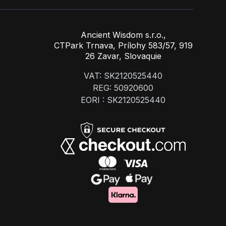
Ancient Wisdom s.r.o.,
CTPark Trnava, Prílohy 583/57, 919
26 Zavar, Slovaquie
VAT: SK2120525440
REG: 50920600
EORI : SK2120525440