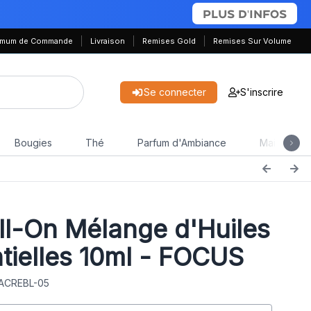
PLUS D'INFOS
nimum de Commande
Livraison
Remises Gold
Remises Sur Volume
Se connecter
S'inscrire
Bougies
Thé
Parfum d'Ambiance
Maison & J
l-On Mélange d'Huiles
tielles 10ml - FOCUS
 ACREBL-05