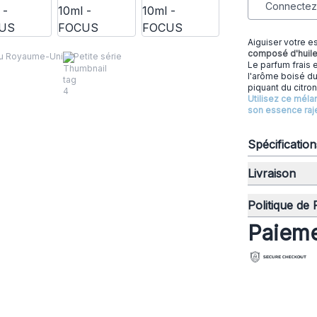
Connectez-
Aiguiser votre e
composé d'huiles
au Royaume-Uni
Petite série
Le parfum frais e
l'arôme boisé du
piquant du citron 
Utilisez ce méla
son essence raje
Spécificatio
Livraison
Politique de
Paieme