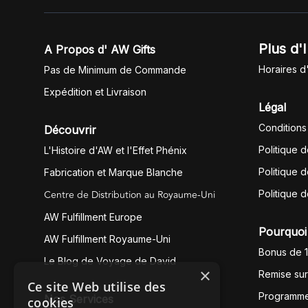
Plus d'
A Propos d' AW Gifts
Horaires d
Pas de Minimum de Commande
Expédition et Livraison
Légal
Conditions
Découvrir
Politique 
L'Histoire d'AW et l'Effet Phénix
Politique d
Fabrication et Marque Blanche
Centre de Distribution au Royaume-Uni
Politique 
AW Fulfillment Europe
Pourquoi 
AW Fulfillment Royaume-Uni
Bonus de 
Le Blog de Voyage de David
×
Remise su
Ce site Web utilise des
Programme
Nos Services
cookies