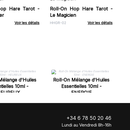
cla
Hop Hare Tarot -
Roll-On Hop Hare Tarot -
OB
er
Le Magicien
Voir les détails
HHGR-02
Voir les détails
Mélange d'Huiles
Roll-On Mélange d'Huiles
R
tielles 10ml -
Essentielles 10ml -
EUREUX
ENERGIE
+34 6 78 50 20 46
Lundi au Vendredi 8h-16h