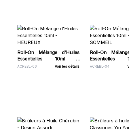
Roll-On Mélange d'Huiles
Roll-On Mélange
Essentielles 10ml -
Essentielles
HEUREUX
SOMMEIL
ACREBL-06
Voir les détails
ACREBL-04
V