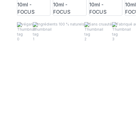
végan
Ingrédients 100 % naturels
Sans cruauté
Fabriqué 