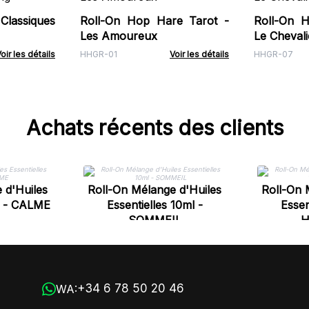
Classiques
Roll-On Hop Hare Tarot -
Roll-On 
Les Amoureux
Le Chevali
oir les détails
HHGR-01
Voir les détails
HHGR-07
Achats récents des clients
 d'Huiles
Roll-On Mélange d'Huiles
Roll-On 
ml - CALME
Essentielles 10ml -
Essen
SOMMEIL
H
+34 6 78 50 20 46
WA: