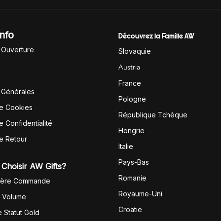
Info
Découvrez la Famille AW
'Ouverture
Slovaquie
Austria
France
 Générales
Pologne
de Cookies
République Tchèque
e Confidentialité
Hongrie
de Retour
Italie
Pays-Bas
Choisir AW Gifts?
Romanie
1ère Commande
Royaume-Uni
r Volume
Croatie
 Statut Gold