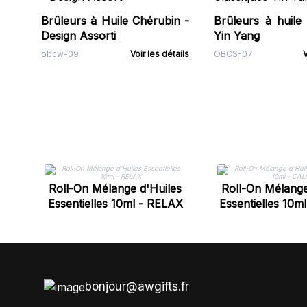
Brûleurs à Huile Chérubin -
Brûleurs à huile 
Design Assorti
Yin Yang
obcw-09
Voir les détails
OBCS-07
V
Roll-On Mélange d'Huiles
Roll-On Mélange
Essentielles 10ml - RELAX
Essentielles 10
bonjour@awgifts.fr