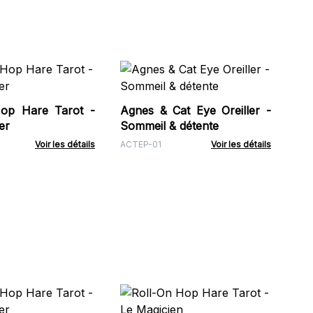
Hui
- B
Hop Hare Tarot -
Agnes & Cat Eye Oreiller -
MOB
er
Sommeil & détente
Voir les détails
ACTEP-01
Voir les détails
Pet