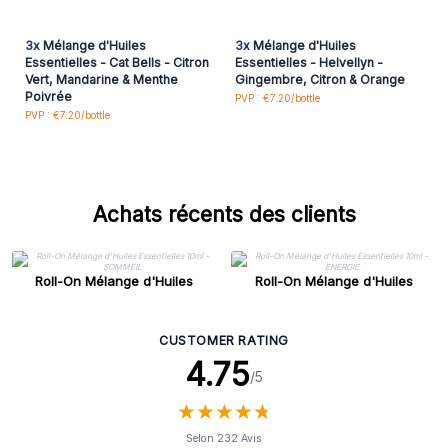
3x
Mélange d'Huiles
3x
Mélange d'Huiles
Essentielles - Cat Bells - Citron
Essentielles - Helvellyn -
Vert, Mandarine & Menthe
Gingembre, Citron & Orange
Poivrée
PVP : €7.20/bottle
PVP : €7.20/bottle
Achats récents des clients
Roll-On Mélange d'Huiles
Roll-On Mélange d'Huiles
Essentielles 10ml - SOMMEIL
Essentielles 10ml - ENERGIE
CUSTOMER RATING
4.75
/5
★
★
★
★
★
★
★
★
★
★
Selon 232 Avis