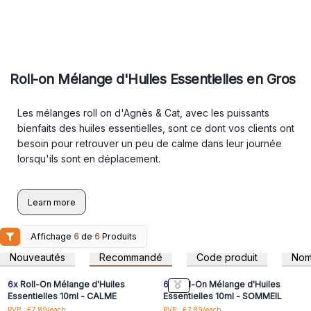
Roll-on Mélange d'Huiles Essentielles en Gros
Les mélanges roll on d'Agnès & Cat, avec les puissants
bienfaits des huiles essentielles, sont ce dont vos clients ont
besoin pour retrouver un peu de calme dans leur journée
lorsqu'ils sont en déplacement.
Learn more
Affichage
6
de
6
Produits
Connectez-vous ou
Connectez-vous ou
inscrivez-vous pour
inscrivez-vous pour
Nouveautés
Recommandé
Code produit
No
accéder aux prix de gros
accéder aux prix de gros
6x
Roll-On Mélange d'Huiles
6x
Roll-On Mélange d'Huiles
Essentielles 10ml - CALME
Essentielles 10ml - SOMMEIL
Connectez-vous ou
Connectez-vous ou
PVP : €7.89/each
PVP : €7.89/each