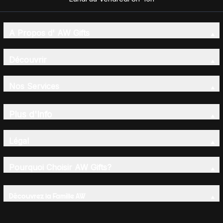
A Propos d' AW Gifts
Découvrir
Nos Services
Plus d'Info
Légal
Pourquoi Choisir AW Gifts?
Découvrez la Famille AW