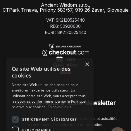
Ancient Wisdom s.r.o.,
CTPark Trnava, Prílohy 583/57, 919 26 Zavar, Slovaquie
VAT: SK2120525440
REG: 50920600
EORI : SK2120525440
×
Ce site Web utilise des
cookies
Notre site Web utilise des cookies pour
améliorer l'expérience utilisateur. En
utilisant notre site Web, vous acceptez tous
les cookies conformément à notre Politique
Abonnez-Vous à Notre Newsletter
relative aux cookies.
En savoir plus
Recevez chaque semaine nos derniers articles et actualités
STRICTEMENT NÉCESSAIRES
directement dans votre boîte de réception.
PERFORMANCE