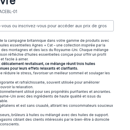
vre
 ACEBL-01
vous ou inscrivez-vous pour accéder aux prix de gros
de la campagne britannique dans votre gamme de produits avec
uiles essentielles Agnes + Cat – une collection inspirée par la
le des montagnes et des lacs du Royaume-Uni. Chaque mélange
son réfléchie d'huiles essentielles conçue pour offrir un profil
 et facile à aimer.
t délicatement revitalisant, ce mélange réunit trois huiles
ues pour leurs effets relaxants et clarifiants.
 réduire le stress, favoriser un meilleur sommeil et soulager les
gorante et rafraîchissante, souvent utilisée pour améliorer
uvoir la relaxation.
tionnellement utilisé pour ses propriétés purifiantes et ancrantes.
ume-Uni avec des ingrédients de haute qualité et issus du
able.
étaliens et est sans cruauté, attirant les consommateurs soucieux
seurs, brûleurs à huiles ou mélangé avec des huiles de support.
agasins ciblant des clients intéressés par le bien-être à domicile
conscients.