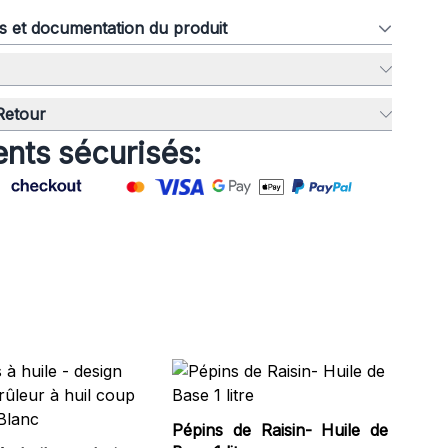
ns et documentation du produit
 Retour
nts sécurisés:
Br
- G
Pépins de Raisin- Huile de
Ho