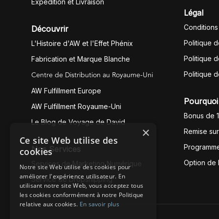
Expédition et Livraison
Légal
Conditions
Découvrir
Politique 
L'Histoire d'AW et l'Effet Phénix
Politique d
Fabrication et Marque Blanche
Centre de Distribution au Royaume-Uni
Politique 
AW Fulfillment Europe
Pourquoi 
AW Fulfillment Royaume-Uni
Bonus de 
Le Blog de Voyage de David
×
Remise su
Ce site Web utilise des
Programme
Nos Services
cookies
Option de
Services de Marketing Numérique
Notre site Web utilise des cookies pour
améliorer l'expérience utilisateur. En
Service de Dropshipping
utilisant notre site Web, vous acceptez tous
les cookies conformément à notre Politique
relative aux cookies.
En savoir plus