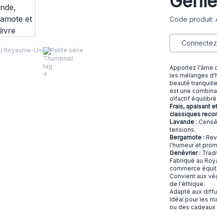
Geniè
Code produit:
Connectez-
au Royaume-Uni
Petite série
Apportez l'âme 
les mélanges d'h
beauté tranquil
est une combinai
olfactif équilibré
Frais, apaisant e
classiques reconn
Lavande :
Censée
tensions.
Bergamote :
Revi
l'humeur et promo
Genévrier :
Tradi
Fabriqué au Roya
commerce équit
Convient aux vég
de l'éthique.
Adapté aux diffu
Idéal pour les m
ou des cadeaux 