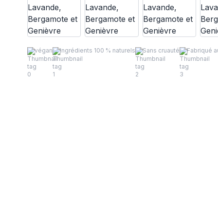
végan
Ingrédients 100 % naturels
Sans cruauté
Fabriqué 