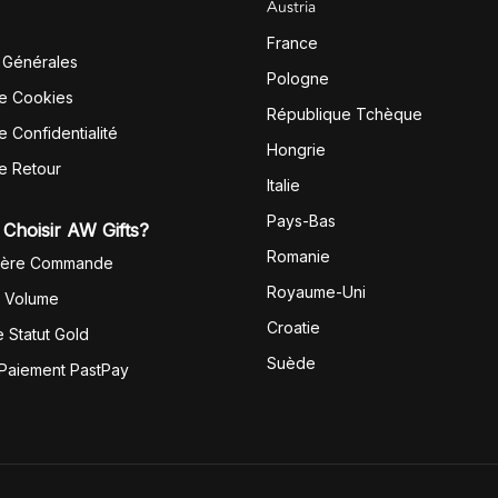
Austria
France
 Générales
Pologne
de Cookies
République Tchèque
e Confidentialité
Hongrie
de Retour
Italie
Pays-Bas
Choisir AW Gifts?
Romanie
1ère Commande
Royaume-Uni
r Volume
Croatie
 Statut Gold
Suède
 Paiement PastPay