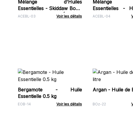
Mélange d'Huiles
Mélange d'
Essentielles - Skiddaw Box -
Essentielles - H
Orange, Lavande & Épicéa
Gingembre, Citro
ACEBL-03
Voir les détails
ACEBL-04
V
Bergamote - Huile
Argan - Huile de B
Essentielle 0.5 kg
EOB-14
Voir les détails
BOz-22
V