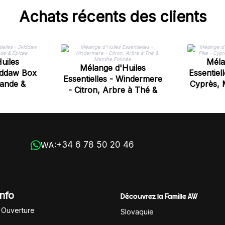
Achats récents des clients
uiles
Méla
Mélange d'Huiles
kiddaw Box
Essentiell
Essentielles - Windermere
vande &
Cyprès, 
- Citron, Arbre à Thé &
Menthe Poivrée
+34 6 78 50 20 46
WA:
Info
Découvrez la Famille AW
'Ouverture
Slovaquie