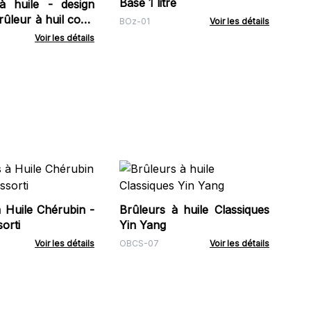
Base 1 litre
à huile - design
Brûleur à huil coup
BOz-01
Voir les détails
ain - Blanc
Voir les détails
Cit
kg
 Huile Chérubin -
Brûleurs à huile Classiques
EOB
orti
Yin Yang
Voir les détails
OBCS-07
Voir les détails