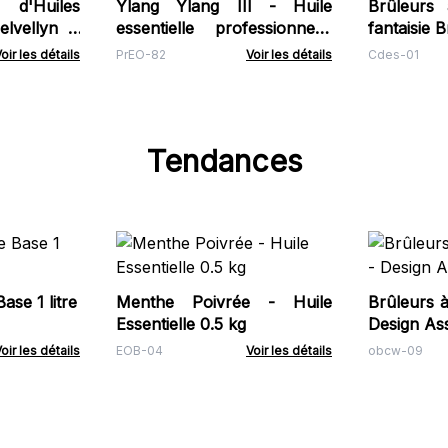
Huiles
Ylang Ylang III - Huile
Brûleurs 
elvellyn -
essentielle professionnelle
fantaisie 
n & Orange
50ml
de m
oir les détails
PrEO-82
Voir les détails
Cdes-01
Tendances
ase 1 litre
Menthe Poivrée - Huile
Brûleurs à
Essentielle 0.5 kg
Design Ass
oir les détails
EOB-04
Voir les détails
obcw-09