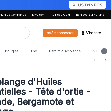
PLUS D'INFOS
nimum de Commande
Livraison
Remises Gold
Remises Sur Volume
Se connecter
S'inscrire
Bougies
Thé
Parfum d'Ambiance
Maison & J
lange d'Huiles
ielles - Tête d'ortie -
de, Bergamote et