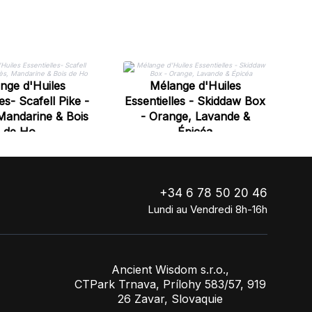
E
nge d'Huiles
Mélange d'Huiles
- 
es- Scafell Pike -
Essentielles - Skiddaw Box
Mandarine & Bois
- Orange, Lavande &
de Ho
Épicéa
+34 6 78 50 20 46
Lundi au Vendredi 8h-16h
Ancient Wisdom s.r.o.,
CTPark Trnava, Prílohy 583/57, 919
26 Zavar, Slovaquie