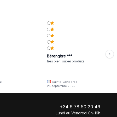
Bérengère ***
tres bien, super produits
z
Sainte-Consorce
25 septembre 2025
+34 6 78 50 20 46
Lundi au Vendredi 8h-16h