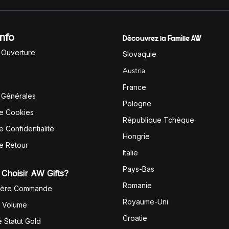
Info
Découvrez la Famille AW
'Ouverture
Slovaquie
Austria
France
 Générales
Pologne
de Cookies
République Tchèque
e Confidentialité
Hongrie
de Retour
Italie
Pays-Bas
Choisir AW Gifts?
Romanie
1ère Commande
Royaume-Uni
r Volume
Croatie
 Statut Gold