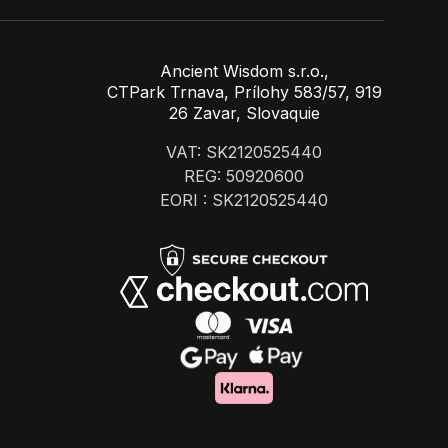
Ancient Wisdom s.r.o.,
CTPark Trnava, Prílohy 583/57, 919
26 Zavar, Slovaquie
VAT: SK2120525440
REG: 50920600
EORI : SK2120525440