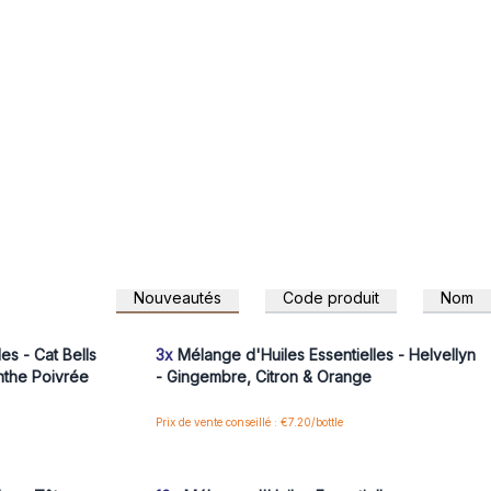
Nouveautés
Code produit
Nom
 pour accéder
Connectez-vous ou inscrivez-vous pour accéder
aux prix de gros
es - Cat Bells
3x
Mélange d'Huiles Essentielles - Helvellyn
nthe Poivrée
- Gingembre, Citron & Orange
Prix de vente conseillé : €7.20/bottle
 pour accéder
Connectez-vous ou inscrivez-vous pour accéder
aux prix de gros