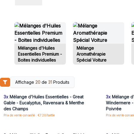
Mélanges d'Huiles
Mélange
Essentielles Premium -
Aromathérapie
Boites individuelles
Spécial Voiture
Affichage
20
de
31
Produits
Connectez-vous ou inscrivez-vous pour accéder
Connectez-vo
aux prix de gros
3x
Mélange d'Huiles Essentielles - Great
3x
Mélange d'H
Gable - Eucalyptus, Ravensara & Menthe
Windermere - 
des Champs
Poivrée
Prix de vente conseillé : €7.20/bottle
Prix de vente consei
Connectez-vous ou inscrivez-vous pour accéder
Connectez-vo
aux prix de gros