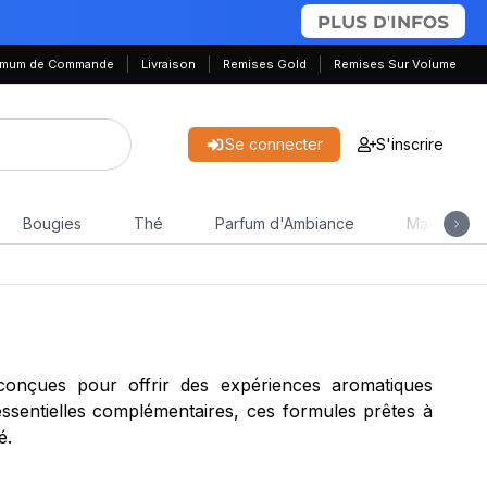
PLUS D'INFOS
nimum de Commande
Livraison
Remises Gold
Remises Sur Volume
Se connecter
S'inscrire
Bougies
Thé
Parfum d'Ambiance
Maison & J
conçues pour offrir des expériences aromatiques
s essentielles complémentaires, ces formules prêtes à
é.