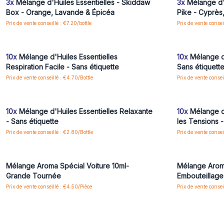
3x
Mélange d'Huiles Essentielles - Skiddaw
3x
Mélange d'H
Box - Orange, Lavande & Épicéa
Pike - Cyprès
Prix de vente conseillé : €7.20/bottle
Prix de vente consei
Connectez-vous ou inscrivez-vous pour accéder
Connectez-vo
aux prix de gros
10x
Mélange d'Huiles Essentielles
10x
Mélange d'
Respiration Facile - Sans étiquette
Sans étiquett
Prix de vente conseillé : €4.70/Bottle
Prix de vente consei
Connectez-vous ou inscrivez-vous pour accéder
Connectez-vo
aux prix de gros
10x
Mélange d'Huiles Essentielles Relaxante
10x
Mélange d'
- Sans étiquette
les Tensions -
Prix de vente conseillé : €2.80/Bottle
Prix de vente consei
Connectez-vous ou inscrivez-vous pour accéder
Connectez-vo
aux prix de gros
Mélange Aroma Spécial Voiture 10ml-
Mélange Aroma
Grande Tournée
Embouteillage
Prix de vente conseillé : €4.50/Pièce
Prix de vente consei