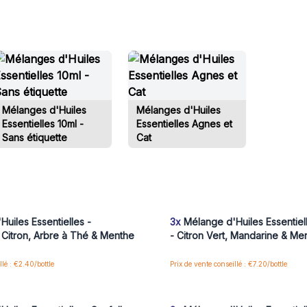
Mélanges d'Huiles
Mélanges d'Huiles
Essentielles 10ml -
Essentielles Agnes et
Sans étiquette
Cat
us ou inscrivez-vous pour accéder
Connectez-vous ou inscrivez-vous
aux prix de gros
aux prix de gros
uiles Essentielles -
3x
Mélange d'Huiles Essentiell
Citron, Arbre à Thé & Menthe
- Citron Vert, Mandarine & Me
llé : €2.40/bottle
Prix de vente conseillé : €7.20/bottle
us ou inscrivez-vous pour accéder
Connectez-vous ou inscrivez-vous
aux prix de gros
aux prix de gros