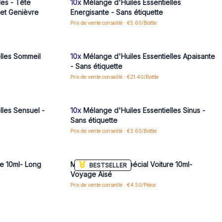
les - Tête
10x
Mélange d'Huiles Essentielles
 et Genièvre
Energisante - Sans étiquette
Prix de vente conseillé : €5.60/Bottle
 pour accéder
Connectez-vous ou inscrivez-vous pour accéder
aux prix de gros
lles Sommeil
10x
Mélange d'Huiles Essentielles Apaisante
- Sans étiquette
Prix de vente conseillé : €21.40/Bottle
 pour accéder
Connectez-vous ou inscrivez-vous pour accéder
aux prix de gros
lles Sensuel -
10x
Mélange d'Huiles Essentielles Sinus -
Sans étiquette
Prix de vente conseillé : €3.60/Bottle
 pour accéder
Connectez-vous ou inscrivez-vous pour accéder
aux prix de gros
e 10ml- Long
Mélange Aroma Spécial Voiture 10ml-
BESTSELLER
Voyage Aisé
Prix de vente conseillé : €4.50/Pièce