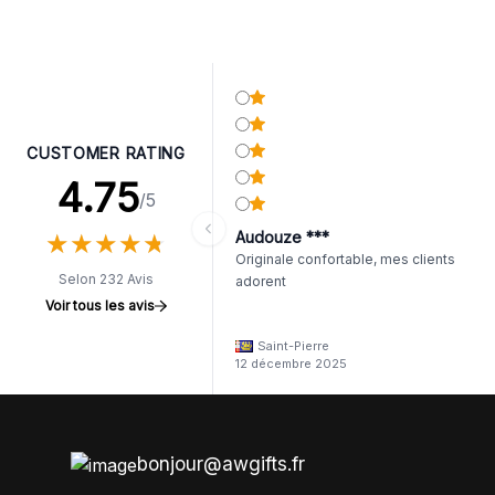
CUSTOMER RATING
4.75
/5
★
★
★
★
★
★
★
★
★
★
Audouze ***
Originale confortable, mes clients
Selon 232 Avis
adorent
Voir tous les avis
Saint-Pierre
12 décembre 2025
bonjour@awgifts.fr