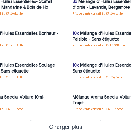
uiles Essentielles- Scafell
3x
Mélange d'Huiles Essentiel
, Mandarine & Bois de Ho
d'ortie - Lavande, Bergamote
llé : €7.20/bottle
Prix de vente conseillé : €7.20/bottle
us ou inscrivez-vous pour accéder
Connectez-vous ou inscrivez-vous
aux prix de gros
aux prix de gros
Huiles Essentielles Bonheur -
10x
Mélange d'Huiles Essentie
e
Paisible - Sans étiquette
llé : €3.90/Bottle
Prix de vente conseillé : €21.40/Bottle
us ou inscrivez-vous pour accéder
Connectez-vous ou inscrivez-vous
aux prix de gros
aux prix de gros
Huiles Essentielles Soulage
10x
Mélange d'Huiles Essentie
 Sans étiquette
Sans étiquette
llé : €5.90/Bottle
Prix de vente conseillé : €5.35/Bottle
us ou inscrivez-vous pour accéder
Connectez-vous ou inscrivez-vous
aux prix de gros
aux prix de gros
 Spécial Voiture 10ml-
Mélange Aroma Spécial Voitur
Trajet
llé : €4.50/Pièce
Prix de vente conseillé : €4.50/Pièce
Charger plus