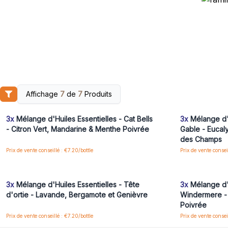
Affichage
7
de
7
Produits
Connectez-vous ou inscrivez-vous pour accéder
Connectez-vo
aux prix de gros
3x
Mélange d'Huiles Essentielles - Cat Bells
3x
Mélange d'H
- Citron Vert, Mandarine & Menthe Poivrée
Gable - Eucal
des Champs
Prix de vente conseillé : €7.20/bottle
Prix de vente consei
Connectez-vous ou inscrivez-vous pour accéder
Connectez-vo
aux prix de gros
3x
Mélange d'Huiles Essentielles - Tête
3x
Mélange d'H
d'ortie - Lavande, Bergamote et Genièvre
Windermere - 
Poivrée
Prix de vente conseillé : €7.20/bottle
Prix de vente consei