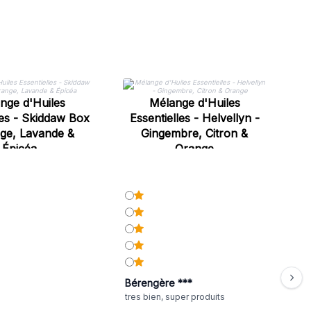
nge d'Huiles
Mélange d'Huiles
les - Skiddaw Box
Essentielles - Helvellyn -
Es
ge, Lavande &
Gingembre, Citron &
Épicéa
Orange
Bérengère ***
tres bien, super produits