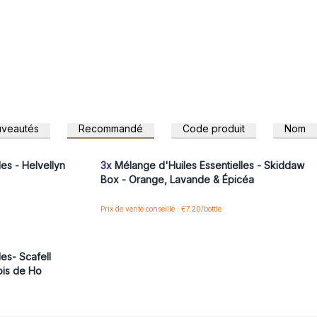
veautés
Recommandé
Code produit
Nom
 pour accéder
Connectez-vous ou inscrivez-vous pour accéder
aux prix de gros
es - Helvellyn
3x
Mélange d'Huiles Essentielles - Skiddaw
Box - Orange, Lavande & Épicéa
Prix de vente conseillé : €7.20/bottle
 pour accéder
es- Scafell
ois de Ho