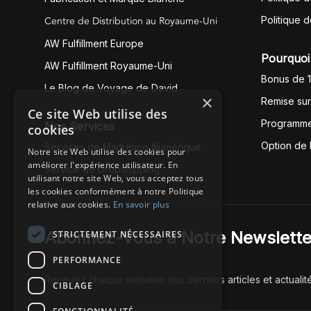
Centre de Distribution au Royaume-Uni
Politique 
AW Fulfillment Europe
Pourquoi 
AW Fulfillment Royaume-Uni
Bonus de 
Le Blog de Voyage de David
×
Remise su
Ce site Web utilise des
Programme
Nos Services
cookies
Option de
Services de Marketing Numérique
Notre site Web utilise des cookies pour
améliorer l'expérience utilisateur. En
Service de Dropshipping
utilisant notre site Web, vous acceptez tous
les cookies conformément à notre Politique
relative aux cookies.
En savoir plus
Abonnez-Vous à Notre Newslette
STRICTEMENT NÉCESSAIRES
PERFORMANCE
Recevez chaque semaine nos derniers articles et actualit
CIBLAGE