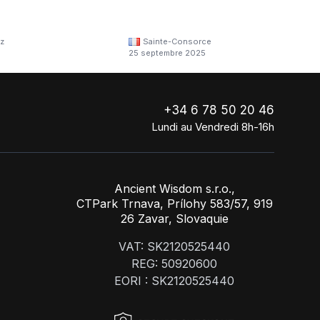
z
Sainte-Consorce
25 septembre 2025
+34 6 78 50 20 46
Lundi au Vendredi 8h-16h
Ancient Wisdom s.r.o.,
CTPark Trnava, Prílohy 583/57, 919
26 Zavar, Slovaquie
VAT: SK2120525440
REG: 50920600
EORI : SK2120525440