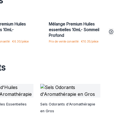
s
remium Huiles
Mélange Premium Huiles
Méla
es 10mL-
essentielles 10mL- Sommeil
essen
Profond
Ener
onseillé : €6.30/pièce
Prix de vente conseillé : €10.35/pièce
Prix de
ts
es Essentielles
Sels Odorants d'Aromathérapie
en Gros