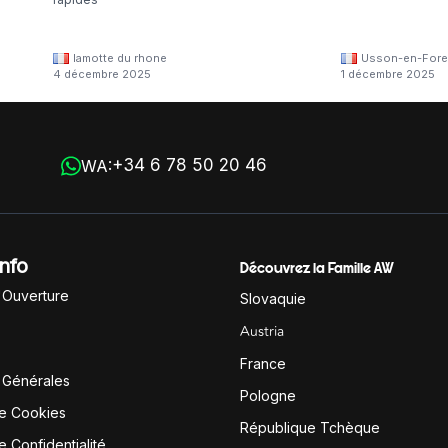
lamotte du rhone
Usson-en-Fore
4 décembre 2025
1 décembre 2025
+34 6 78 50 20 46
WA:
Info
Découvrez la Famille AW
'Ouverture
Slovaquie
Austria
France
 Générales
Pologne
de Cookies
République Tchèque
e Confidentialité