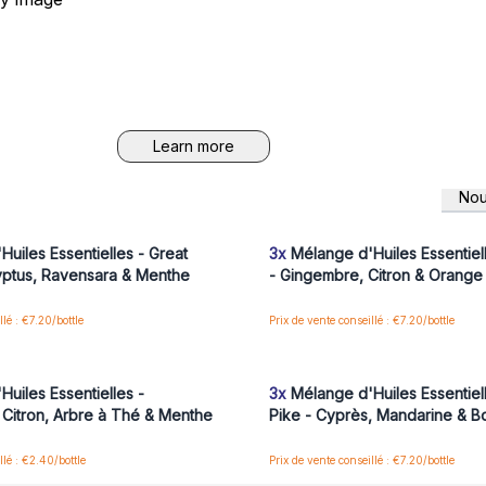
Learn more
Nou
us ou inscrivez-vous pour accéder
Connectez-vous ou inscrivez-vous
aux prix de gros
aux prix de gros
uiles Essentielles - Great
3x
Mélange d'Huiles Essentiell
yptus, Ravensara & Menthe
- Gingembre, Citron & Orange
llé : €7.20/bottle
Prix de vente conseillé : €7.20/bottle
us ou inscrivez-vous pour accéder
Connectez-vous ou inscrivez-vous
aux prix de gros
aux prix de gros
uiles Essentielles -
3x
Mélange d'Huiles Essentiell
Citron, Arbre à Thé & Menthe
Pike - Cyprès, Mandarine & B
llé : €2.40/bottle
Prix de vente conseillé : €7.20/bottle