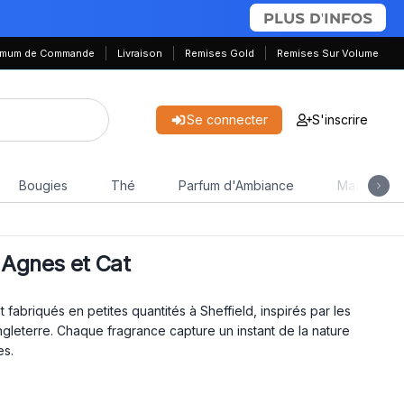
PLUS D'INFOS
nimum de Commande
Livraison
Remises Gold
Remises Sur Volume
Se connecter
S'inscrire
Bougies
Thé
Parfum d'Ambiance
Maison & J
 Agnes et Cat
fabriqués en petites quantités à Sheffield, inspirés par les
Angleterre. Chaque fragrance capture un instant de la nature
es.