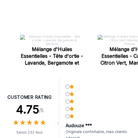
Mélange d'Huiles
Mélange d'H
Essentielles - Tête d'ortie -
Essentielles - Ca
Lavande, Bergamote et
Citron Vert, Ma
Genièvre
Menthe Poi
CUSTOMER RATING
4.75
/5
★
★
★
★
★
★
★
★
★
★
Audouze ***
Originale confortable, mes clients
Selon 232 Avis
adorent