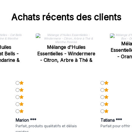
Achats récents des clients
Méla
uiles
Mélange d'Huiles
Essentiel
t Bells -
Essentielles - Windermere
- Oran
ndarine &
- Citron, Arbre à Thé &
vrée
Menthe Poivrée
Marion ***
Tatiana ***
Parfait, produits qualitatifs et délais
Parfait pour offrir
rapides