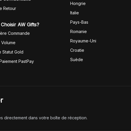
Hongrie
de Retour
Italie
Pays-Bas
Choisir AW Gifts?
Romanie
1ère Commande
Royaume-Uni
r Volume
Croatie
 Statut Gold
Suède
 Paiement PastPay
r
és directement dans votre boîte de réception.