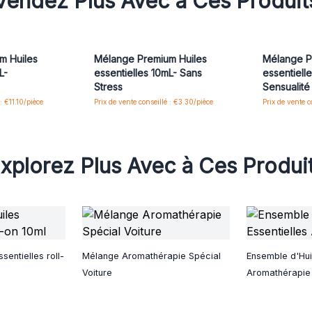
Vendez Plus Avec à Ces Produit
m Huiles
Mélange Premium Huiles
Mélange P
L-
essentielles 10mL- Sans
essentiell
Stress
Sensualité
: €11.10/pièce
Prix de vente conseillé : €3.30/pièce
Prix de vente c
xplorez Plus Avec à Ces Produi
sentielles roll-
Mélange Aromathérapie Spécial
Ensemble d'Huil
Voiture
Aromathérapie