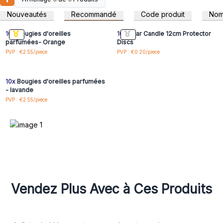
Connectez-vous ou
Connectez-vous ou
en aromathérapie.
inscrivez-vous pour
inscrivez-vous pour
Nouveautés
Recommandé
Code produit
No
accéder aux prix de gros
accéder aux prix de gros
10x
Bougies d'oreilles
100x
Ear Candle 12cm Protector
parfumées- Orange
Discs
Connectez-vous ou
PVP : €2.55/piece
PVP : €0.20/piece
inscrivez-vous pour
accéder aux prix de gros
10x
Bougies d'oreilles parfumées
- lavande
PVP : €2.55/piece
Vendez Plus Avec à Ces Produits