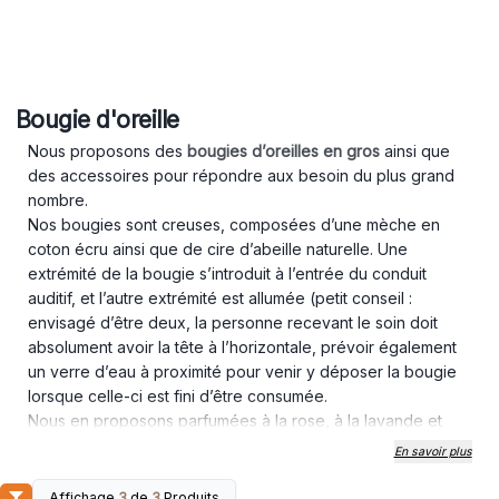
Bougie d'oreille
Nous proposons des
bougies d’oreilles
en gros
ainsi que
des accessoires pour répondre aux besoin du plus grand
nombre.
Nos bougies sont creuses, composées d’une mèche en
coton écru ainsi que de cire d’abeille naturelle. Une
extrémité de la bougie s’introduit à l’entrée du conduit
auditif, et l’autre extrémité est allumée (petit conseil :
envisagé d’être deux, la personne recevant le soin doit
absolument avoir la tête à l’horizontale, prévoir également
un verre d’eau à proximité pour venir y déposer la bougie
lorsque celle-ci est fini d’être consumée.
Nous en proposons parfumées à la rose, à la lavande et
aux huiles essentielles d'orange. Il y a un filtre à l'extrémité
En savoir plus
pour plus de sécurité.
Elles sont parfaites pour un usage professionnel de spa ou
Affichage
3
de
3
Produits