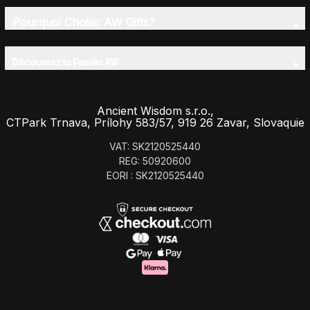
Pourquoi Choisir AW Gifts?
Découvrez la Famille AW
Ancient Wisdom s.r.o.,
CTPark Trnava, Prílohy 583/57, 919 26 Zavar, Slovaquie
VAT: SK2120525440
REG: 50920600
EORI : SK2120525440