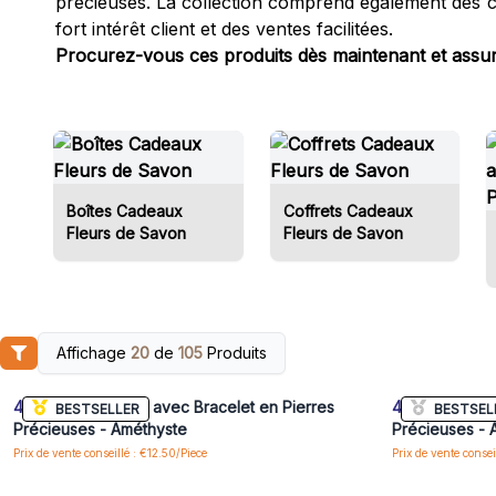
précieuses. La collection comprend également des cof
fort intérêt client et des ventes facilitées.
Procurez-vous ces produits dès maintenant et assurez
Boîtes Cadeaux
Coffrets Cadeaux
Fleurs de Savon
Fleurs de Savon
Affichage
20
de
105
Produits
Connectez-vous ou inscrivez-vous pour accéder
Connectez-vo
aux prix de gros
4x
Bombe de Bain avec Bracelet en Pierres
4x
Bombe de B
BESTSELLER
BESTSEL
Précieuses - Améthyste
Précieuses - 
Prix de vente conseillé : €12.50/Piece
Prix de vente consei
Connectez-vous ou inscrivez-vous pour accéder
Connectez-vo
aux prix de gros