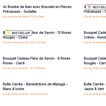
4x
Bombe de Bain avec Bracelet en Pierres
4x
Bombe de B
BESTSEL
Précieuses - Sodalite
Précieuses - 
Prix de vente conseillé : €12.50/Piece
Prix de vente consei
Connectez-vous ou inscrivez-vous pour accéder
Connectez-vo
aux prix de gros
Bouquet Cadeau Fleur de Savon - 13 Roses
Bouquet Cade
BESTSELLER
Rouges - Coeur
Crème - Rond
Prix de vente conseillé : €26.70/flower
Prix de vente consei
Connectez-vous ou inscrivez-vous pour accéder
Connectez-vo
aux prix de gros
Bouquet Cadeau Fleur de Savon - 9 Roses
Bouquet Cade
Roses - Carré
Rouges - Car
Prix de vente conseillé : €17.70/flower
Prix de vente consei
Connectez-vous ou inscrivez-vous pour accéder
Connectez-vo
aux prix de gros
Boîte Carrée - Bénédictions de Mariage -
Boîte Carrée -
Blanc & Ivoire
Jaune & Vert
Prix de vente conseillé : €19.25/Gift Box
Prix de vente consei