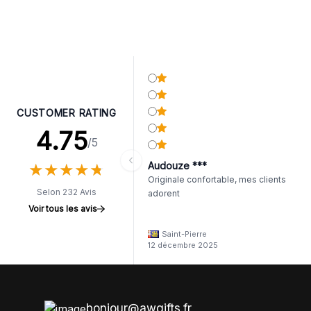
CUSTOMER RATING
4.75
/5
★
★
★
★
★
★
★
★
★
★
Audouze ***
Originale confortable, mes clients
Selon 232 Avis
adorent
Voir tous les avis
Saint-Pierre
12 décembre 2025
bonjour@awgifts.fr