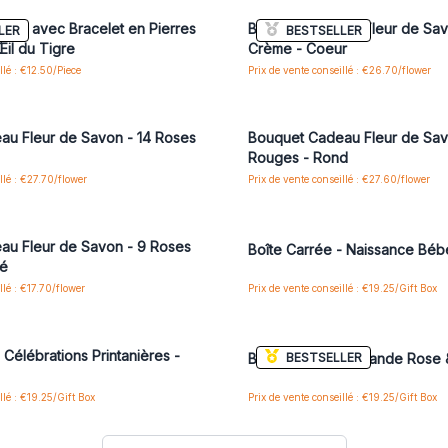
ain avec Bracelet en Pierres
Bouquet Cadeau Fleur de Sav
LER
BESTSELLER
Œil du Tigre
Crème - Coeur
llé : €12.50/Piece
Prix de vente conseillé : €26.70/flower
us ou inscrivez-vous pour accéder
Connectez-vous ou inscrivez-vous
aux prix de gros
aux prix de gros
au Fleur de Savon - 14 Roses
Bouquet Cadeau Fleur de Sav
Rouges - Rond
llé : €27.70/flower
Prix de vente conseillé : €27.60/flower
us ou inscrivez-vous pour accéder
Connectez-vous ou inscrivez-vous
aux prix de gros
aux prix de gros
au Fleur de Savon - 9 Roses
Boîte Carrée - Naissance Béb
ré
llé : €17.70/flower
Prix de vente conseillé : €19.25/Gift Box
us ou inscrivez-vous pour accéder
Connectez-vous ou inscrivez-vous
aux prix de gros
aux prix de gros
 Célébrations Printanières -
BESTSELLER
Boîte Carrée - Lavande Rose &
llé : €19.25/Gift Box
Prix de vente conseillé : €19.25/Gift Box