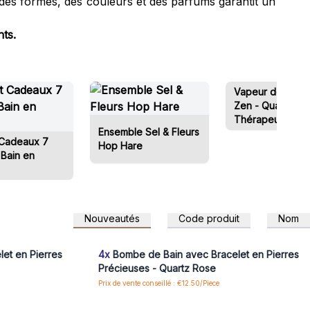
é des formes, des couleurs et des parfums garantit un
nts.
Vapeur de Dou
Zen - Quatuor
Thérapeutique B
Ensemble Sel & Fleurs
Être
 Cadeaux 7
Hop Hare
 Bain en
Nouveautés
Code produit
Nom
 pour accéder
Connectez-vous ou inscrivez-vous pour accéder
aux prix de gros
et en Pierres
4x
Bombe de Bain avec Bracelet en Pierres
Précieuses - Quartz Rose
Prix de vente conseillé : €12.50/Piece
 pour accéder
Connectez-vous ou inscrivez-vous pour accéder
aux prix de gros