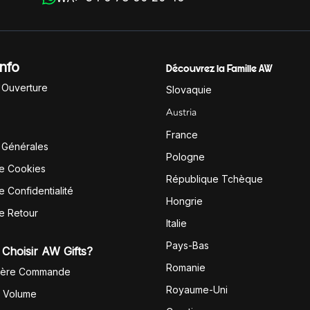
Info
Découvrez la Famille AW
'Ouverture
Slovaquie
Austria
France
 Générales
Pologne
de Cookies
République Tchèque
e Confidentialité
Hongrie
de Retour
Italie
Pays-Bas
Choisir AW Gifts?
Romanie
1ère Commande
Royaume-Uni
r Volume