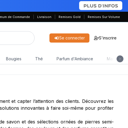
PLUS D'INFOS
nimum de Commande
Livraison
Remises Gold
Remises Sur Volume
Se connecter
S'inscrire
Bougies
Thé
Parfum d'Ambiance
Maison & J
ent et capter l’attention des clients. Découvrez les
solutions innovantes à faire soi-même pour profiter
e savon et des sélections ornées de pierres semi-