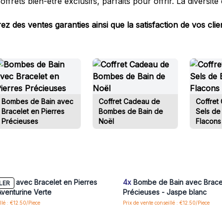
frets bien-être exclusifs, parfaits pour offrir. La diversit
 des ventes garanties ainsi que la satisfaction de vos clie
Bombes de Bain avec
Coffret Cadeau de
Coffret
Bracelet en Pierres
Bombes de Bain de
Sels de
Précieuses
Noël
Flacons
us ou inscrivez-vous pour accéder
Connectez-vous ou inscrivez-vous
aux prix de gros
aux prix de gros
ain avec Bracelet en Pierres
4x
Bombe de Bain avec Bracel
LER
Aventurine Verte
Précieuses - Jaspe blanc
llé : €12.50/Piece
Prix de vente conseillé : €12.50/Piece
us ou inscrivez-vous pour accéder
Connectez-vous ou inscrivez-vous
aux prix de gros
aux prix de gros