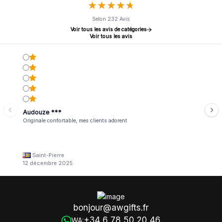
★
★
★
★
★
★
★
★
★
★
Selon 232 Avis
Voir tous les avis de catégories
Voir tous les avis
Audouze ***
Originale confortable, mes clients adorent
Saint-Pierre
12 décembre 2025
bonjour@awgifts.fr
+34 6 78 50 20 46
WA: