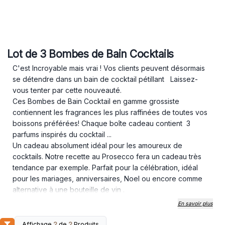
Lot de 3 Bombes de Bain Cocktails
C'est Incroyable mais vrai ! Vos clients peuvent désormais
se détendre dans un bain de cocktail pétillant Laissez-
vous tenter par cette nouveauté.
Ces Bombes de Bain Cocktail en gamme grossiste
contiennent les fragrances les plus raffinées de toutes vos
boissons préférées! Chaque boîte cadeau contient 3
parfums inspirés du cocktail ...
Un cadeau absolument idéal pour les amoureux de
cocktails. Notre recette au Prosecco fera un cadeau très
tendance par exemple. Parfait pour la célébration, idéal
pour les mariages, anniversaires, Noel ou encore comme
alternative à une bouteille de vin .
De par leurs fragrances et couleurs uniques pour chaque
En savoir plus
variante, le bain ressemblera et sentira comme le véritable
cocktail ! Le design stylé et méticuleux des boîtes est un
Affichage
2
de
2
Produits