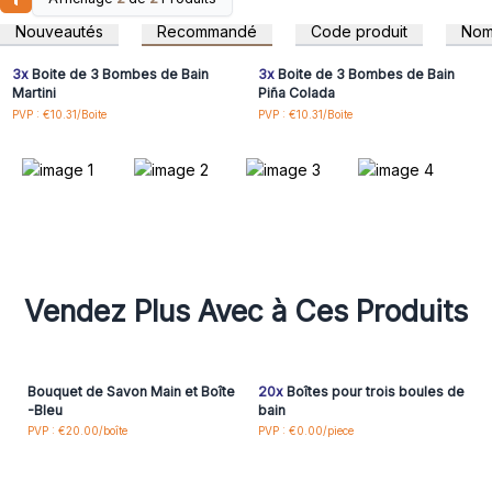
Connectez-vous ou
Connectez-vous ou
point de vente intéressant pour votre magasin, et nous vous
inscrivez-vous pour
inscrivez-vous pour
Nouveautés
Recommandé
Code produit
No
accéder aux prix de gros
accéder aux prix de gros
offrons un très bon rapport qualité prix pour une valeur PVC
de près de 9€.
3x
Boite de 3 Bombes de Bain
3x
Boite de 3 Bombes de Bain
Ces bombes de bain sont purement luxueuses, et avec tous
Martini
Piña Colada
les bénéfices d'une boule de bain traditionnelle, vos clients
PVP : €10.31/Boite
PVP : €10.31/Boite
se sentiront propres, détendus et heureux d'avoir pris un
bain de cocktails !
Vendez Plus Avec à Ces Produits
Bouquet de Savon Main et Boîte
20x
Boîtes pour trois boules de
-Bleu
bain
PVP : €20.00/boîte
PVP : €0.00/piece