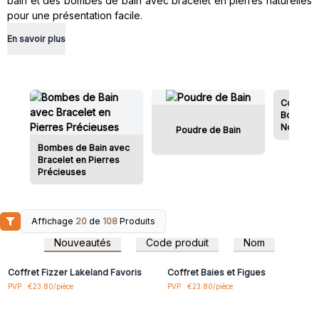
bain et des bombes de bain avec bracelet en pierres naturelles
pour une présentation facile.
En savoir plus
Coffret 
Bombes 
Noël
Poudre de Bain
Bombes de Bain avec
Bracelet en Pierres
Précieuses
Affichage
20
de
108
Produits
Connectez-vous ou
Connectez-vous ou
inscrivez-vous pour
inscrivez-vous pour
Nouveautés
Code produit
Nom
accéder aux prix de gros
accéder aux prix de gros
Coffret Fizzer Lakeland Favoris
Coffret Baies et Figues
Connectez-vous ou
Connectez-vous ou
PVP : €23.80/pièce
PVP : €23.80/pièce
inscrivez-vous pour
inscrivez-vous pour
accéder aux prix de gros
accéder aux prix de gros