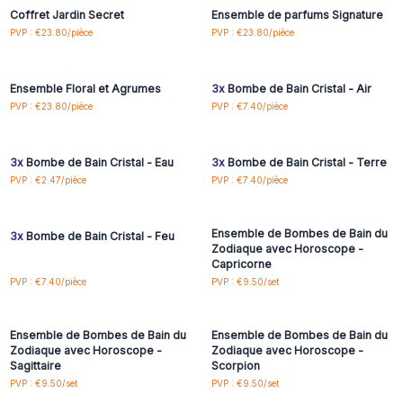
Coffret Jardin Secret
Ensemble de parfums Signature
Connectez-vous ou
Connectez-vous ou
PVP : €23.80/pièce
PVP : €23.80/pièce
inscrivez-vous pour
inscrivez-vous pour
accéder aux prix de gros
accéder aux prix de gros
Ensemble Floral et Agrumes
3x
Bombe de Bain Cristal - Air
Connectez-vous ou
Connectez-vous ou
PVP : €23.80/pièce
PVP : €7.40/pièce
inscrivez-vous pour
inscrivez-vous pour
accéder aux prix de gros
accéder aux prix de gros
3x
Bombe de Bain Cristal - Eau
3x
Bombe de Bain Cristal - Terre
Connectez-vous ou
Connectez-vous ou
PVP : €2.47/pièce
PVP : €7.40/pièce
inscrivez-vous pour
inscrivez-vous pour
accéder aux prix de gros
accéder aux prix de gros
Ensemble de Bombes de Bain du
3x
Bombe de Bain Cristal - Feu
Zodiaque avec Horoscope -
Capricorne
Connectez-vous ou
Connectez-vous ou
PVP : €7.40/pièce
PVP : €9.50/set
inscrivez-vous pour
inscrivez-vous pour
accéder aux prix de gros
accéder aux prix de gros
Ensemble de Bombes de Bain du
Ensemble de Bombes de Bain du
Zodiaque avec Horoscope -
Zodiaque avec Horoscope -
Sagittaire
Scorpion
Connectez-vous ou
Connectez-vous ou
PVP : €9.50/set
PVP : €9.50/set
inscrivez-vous pour
inscrivez-vous pour