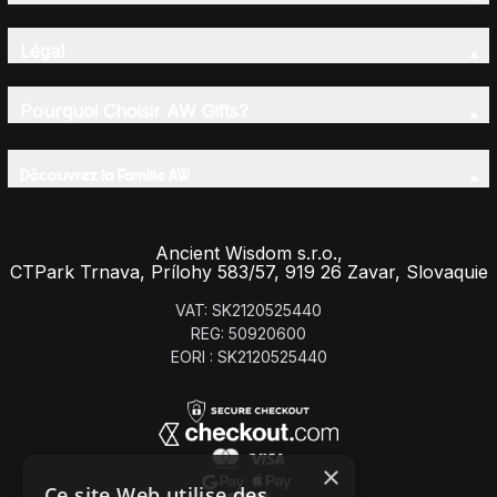
Légal
Pourquoi Choisir AW Gifts?
Découvrez la Famille AW
Ancient Wisdom s.r.o.,
CTPark Trnava, Prílohy 583/57, 919 26 Zavar, Slovaquie
VAT: SK2120525440
REG: 50920600
EORI : SK2120525440
×
Ce site Web utilise des