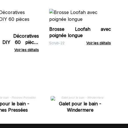
Bo
l'H
Brosse Loofah avec
HSB
poignée longue
s Décoratives
 DIY 60 pièces
Scrub-22
Voir les détails
Voir les détails
Ga
pour le bain -
Galet pour le bain -
nes Pressées
Windermere