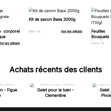
Kit de savon Base 2000g
 corporel
Feuille
Melt-02
Voir les détails
gue
Bouquets
(110g)
oir les détails
CSFH-35
Achats récents des clients
in - Figue
Galet pour le bain -
Galet 
e
Clementine
Pivoi