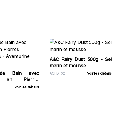
A&
Pr
A&C Fairy Dust 500g - Sel
ACF
marin et mousse
de Bain avec
ACFD-02
Voir les détails
t en Pierres
es - Aventurine
Voir les détails