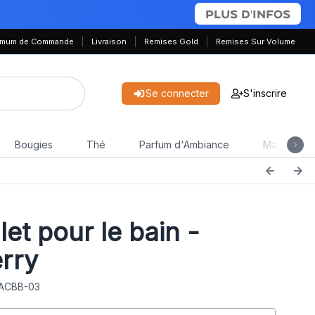
PLUS D'INFOS
nimum de Commande
Livraison
Remises Gold
Remises Sur Volume
Se connecter
S'inscrire
Bougies
Thé
Parfum d'Ambiance
Maison & J
et pour le bain -
erry
 ACBB-03