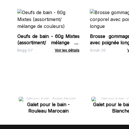
Oeufs de bain - 60g Mixtes
Brosse gommage
(assortiment/ mélange de
avec poignée lon
couleurs)
Begg-07
Voir les détails
Scrub-20
V
Galet pour le bain -
Galet pour le ba
Rouleau Marocain
Blanch