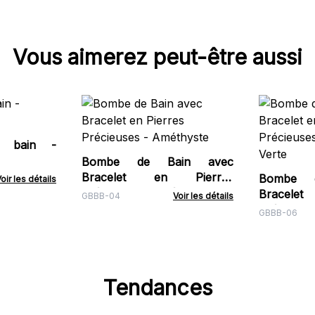
Vous aimerez peut-être aussi
e bain -
Bombe de Bain avec
Bracelet en Pierres
Bombe 
oir les détails
Précieuses - Améthyste
Bracele
GBBB-04
Voir les détails
Précieus
GBBB-06
Verte
Tendances