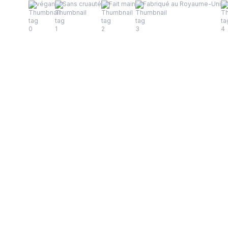
végan
Sans cruauté
Fait main
Fabriqué au Royaume-Uni