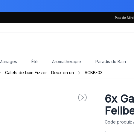
Pas de Mi
Mariages
Été
Aromatherapie
Paradis du Bain
Galets de bain Fizzer - Deux en un
ACBB-03
6x
Gal
Fellb
Code produit: