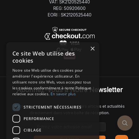
VAT: SK2120525440
REG: 50920600
EORI : SK2120525440
×
Ce site Web utilise des
cookies
Notre site Web utilise des cookies pour
améliorer l'expérience utilisateur. En
utilisant notre site Web, vous acceptez tous
les cookies conformément à notre Politique
Abonnez-Vous à Notre Newsletter
relative aux cookies.
En savoir plus
Recevez chaque semaine nos derniers articles et actualités
STRICTEMENT NÉCESSAIRES
directement dans votre boîte de réception.
PERFORMANCE
Email address
CIBLAGE