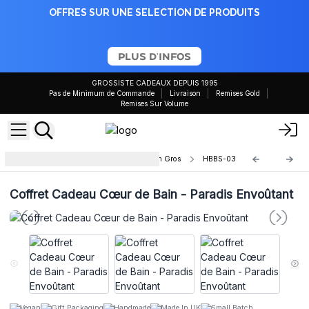
OFFRES SUR UNE SELECTION DE PRODUITS
PLUS D'INFOS
GROSSISTE CADEAUX DEPUIS 1995
Pas de Minimum de Commande
Livraison
Remises Gold
Remises Sur Volume
Coffrets Cadeaux Coeur de Bain en Gros
HBBS-03
Coffret Cadeau Cœur de Bain - Paradis Envoûtant
Vegan
Gift Packaging
Handmade
Made In UK
Small Batch