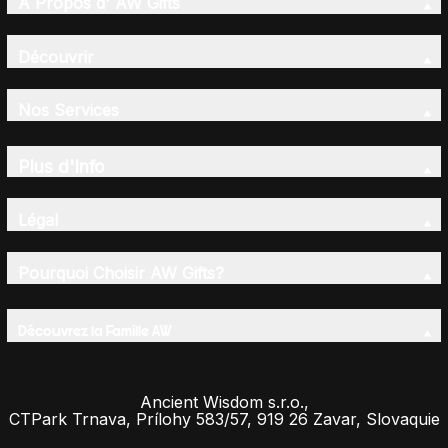
A Propos d' AW Gifts
Découvrir
Nos Services
Plus d'Info
Légal
Pourquoi Choisir AW Gifts?
Découvrez la Famille AW
Ancient Wisdom s.r.o.,
CTPark Trnava, Prílohy 583/57, 919 26 Zavar, Slovaquie