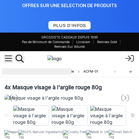
OFFRES SUR UNE SELECTION DE PRODUITS
PLUS D'INFOS
GROSSISTE CADEAUX DEPUIS 1995
Pas de Minimum de Commande
Livraison
Remises Gold
Remises Sur Volume
Masques faciaux à l'argile naturelle
ACFM-01
4x
Masque visage à l'argile rouge 80g
Vegan
100% Natural Ingredients
Cruelty Free
Made In UK
Small Batch