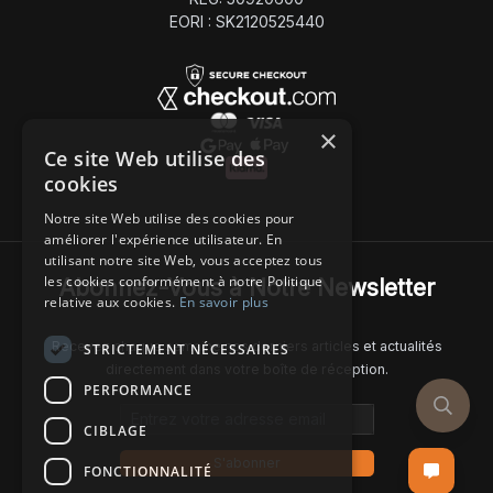
EORI : SK2120525440
×
Ce site Web utilise des
cookies
Notre site Web utilise des cookies pour
améliorer l'expérience utilisateur. En
utilisant notre site Web, vous acceptez tous
les cookies conformément à notre Politique
Abonnez-Vous à Notre Newsletter
relative aux cookies.
En savoir plus
Recevez chaque semaine nos derniers articles et actualités
STRICTEMENT NÉCESSAIRES
directement dans votre boîte de réception.
PERFORMANCE
Email address
CIBLAGE
S'abonner
FONCTIONNALITÉ