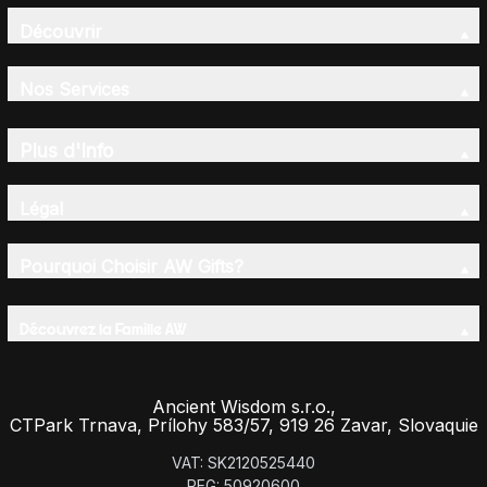
Découvrir
Nos Services
Plus d'Info
Légal
Pourquoi Choisir AW Gifts?
Découvrez la Famille AW
Ancient Wisdom s.r.o.,
CTPark Trnava, Prílohy 583/57, 919 26 Zavar, Slovaquie
VAT: SK2120525440
REG: 50920600