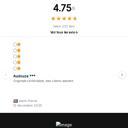
4.75
/5
★
★
★
★
★
★
★
★
★
★
Selon 232 Avis
Voir tous les avis
Audouze ***
Originale confortable, mes clients adorent
Saint-Pierre
12 décembre 2025