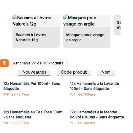
Sérum vi
étiquett
Baumes à Lèvres
Masques pour visage
Naturels 12g
en argile
Affichage
20
de
38
Produits
Connectez-vous ou
Connectez-vous ou
inscrivez-vous pour
inscrivez-vous pour
Nouveautés
Code produit
Nom
accéder aux prix de gros
accéder aux prix de gros
12x
Hamamélis Pur 100ml - Sans
12x
Hamamélis à la Lavande
étiquette
100ml - Sans étiquette
Connectez-vous ou
Connectez-vous ou
PVP : €6.78/Piece
PVP : €6.78/Piece
inscrivez-vous pour
inscrivez-vous pour
accéder aux prix de gros
accéder aux prix de gros
12x
Hamamélis au Tea Tree 100ml
12x
Hamamélis à la Menthe
- Sans étiquette
Poivrée 100ml - Sans étiquette
Connectez-vous ou
Connectez-vous ou
PVP : €6.78/Piece
PVP : €6.78/Piece
inscrivez-vous pour
inscrivez-vous pour
accéder aux prix de gros
accéder aux prix de gros