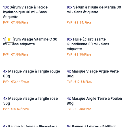
10x
Sérum visage à l'acide
10x
Sérum à l'Huile de Marula 30
hyaluronique 30 ml - Sans
ml - Sans étiquette
étiquette
Connectez-vous ou
Connectez-vous ou
PVP : €11.88/Piece
PVP : €9.94/Piece
inscrivez-vous pour
inscrivez-vous pour
accéder aux prix de gros
accéder aux prix de gros
10x
Sérum Visage Vitamine C 30
10x
Huile Éclaircissante
ml - Sans étiquette
Quotidienne 30 ml - Sans
étiquette
Connectez-vous ou
Connectez-vous ou
PVP : €11.88/Piece
PVP : €9.38/Piece
inscrivez-vous pour
inscrivez-vous pour
accéder aux prix de gros
accéder aux prix de gros
4x
Masque visage à l'argile rouge
4x
Masque Visage Argile Verte
80g
80g
Connectez-vous ou
Connectez-vous ou
PVP : €12.44/Piece
PVP : €10.63/Piece
inscrivez-vous pour
inscrivez-vous pour
accéder aux prix de gros
accéder aux prix de gros
4x
Masque visage à l'argile rose
4x
Masque Argile Terre à Foulon
50g
80g
Connectez-vous ou
Connectez-vous ou
PVP : €10.63/Piece
PVP : €9.38/Piece
inscrivez-vous pour
inscrivez-vous pour
accéder aux prix de gros
accéder aux prix de gros
6x
Baume à Lèvres - Pinacolada
6x
Baume à Lèvres - Pétillant