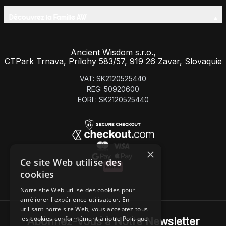
Découvrez la Famille AW
Ancient Wisdom s.r.o.,
CTPark Trnava, Prílohy 583/57, 919 26 Zavar, Slovaquie
VAT: SK2120525440
REG: 50920600
EORI : SK2120525440
×
Ce site Web utilise des
cookies
Notre site Web utilise des cookies pour
améliorer l'expérience utilisateur. En
utilisant notre site Web, vous acceptez tous
les cookies conformément à notre Politique
Abonnez-Vous à Notre Newsletter