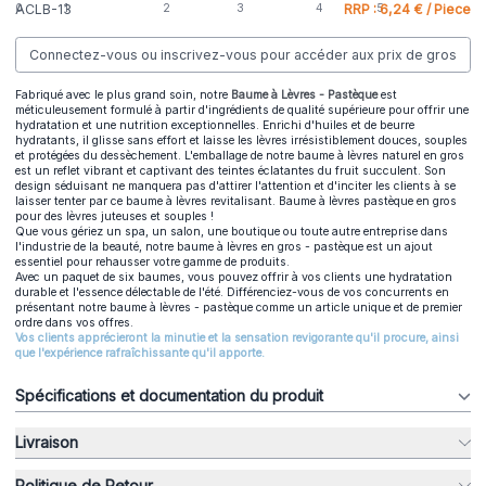
ACLB-13
RRP : 6,24 € / Piece
Connectez-vous ou inscrivez-vous pour accéder aux prix de gros
Fabriqué avec le plus grand soin, notre
Baume à Lèvres - Pastèque
est
méticuleusement formulé à partir d'ingrédients de qualité supérieure pour offrir une
hydratation et une nutrition exceptionnelles. Enrichi d'huiles et de beurre
hydratants, il glisse sans effort et laisse les lèvres irrésistiblement douces, souples
et protégées du dessèchement. L'emballage de notre baume à lèvres naturel en gros
est un reflet vibrant et captivant des teintes éclatantes du fruit succulent. Son
design séduisant ne manquera pas d'attirer l'attention et d'inciter les clients à se
laisser tenter par ce baume à lèvres revitalisant. Baume à lèvres pastèque en gros
pour des lèvres juteuses et souples !
Que vous gériez un spa, un salon, une boutique ou toute autre entreprise dans
l'industrie de la beauté, notre baume à lèvres en gros - pastèque est un ajout
essentiel pour rehausser votre gamme de produits.
Avec un paquet de six baumes, vous pouvez offrir à vos clients une hydratation
durable et l'essence délectable de l'été. Différenciez-vous de vos concurrents en
présentant notre baume à lèvres - pastèque comme un article unique et de premier
ordre dans vos offres.
Vos clients apprécieront la minutie et la sensation revigorante qu'il procure, ainsi
que l'expérience rafraîchissante qu'il apporte.
Spécifications et documentation du produit
Livraison
Politique de Retour