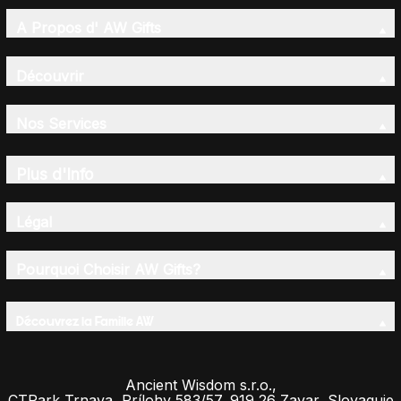
A Propos d' AW Gifts
Découvrir
Nos Services
Plus d'Info
Légal
Pourquoi Choisir AW Gifts?
Découvrez la Famille AW
Ancient Wisdom s.r.o.,
CTPark Trnava, Prílohy 583/57, 919 26 Zavar, Slovaquie