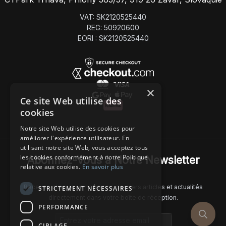
VAT: SK2120525440
REG: 50920600
EORI : SK2120525440
×
Ce site Web utilise des
cookies
Notre site Web utilise des cookies pour
améliorer l'expérience utilisateur. En
utilisant notre site Web, vous acceptez tous
les cookies conformément à notre Politique
Abonnez-Vous à Notre Newsletter
relative aux cookies.
En savoir plus
Recevez chaque semaine nos derniers articles et actualités
STRICTEMENT NÉCESSAIRES
directement dans votre boîte de réception.
PERFORMANCE
Email address
CIBLAGE