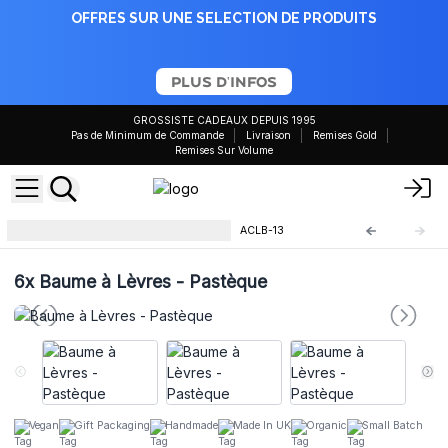
OFFRES SUR UNE SELECTION DE PRODUITS
PLUS D'INFOS
GROSSISTE CADEAUX DEPUIS 1995
Pas de Minimum de Commande
Livraison
Remises Gold
Remises Sur Volume
Baumes à Lèvres Naturels 12g
ACLB-13
6x
Baume à Lèvres - Pastèque
Vegan
Gift Packaging
Handmade
Made In UK
Organic
Small Batch