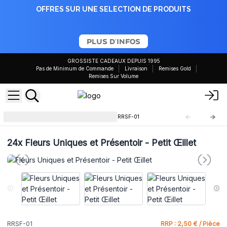
OFFRES SUR UNE SELECTION DE PRODUITS
PLUS D'INFOS
GROSSISTE CADEAUX DEPUIS 1995
Pas de Minimum de Commande
Livraison
Remises Gold
Remises Sur Volume
Fleurs Uniques et Présentoir
RRSF-01
24x
Fleurs Uniques et Présentoir - Petit Œillet
RRSF-01
RRP : 2,50 € / Pièce