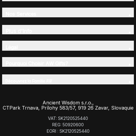
Nos Services
Plus d'Info
Légal
Pourquoi Choisir AW Gifts?
Découvrez la Famille AW
Ancient Wisdom s.r.o.,
CTPark Trnava, Prílohy 583/57, 919 26 Zavar, Slovaquie
VAT: SK2120525440
REG: 50920600
EORI : SK2120525440