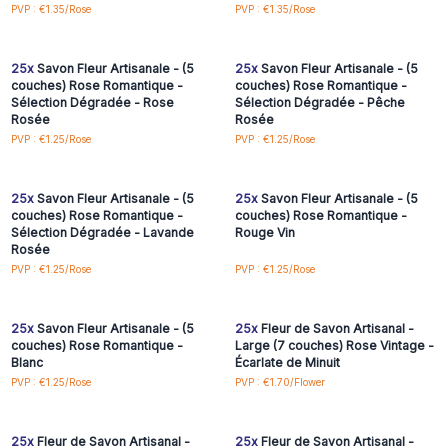
Connectez-vous ou
Connectez-vous ou
PVP : €1.35/Rose
PVP : €1.35/Rose
inscrivez-vous pour
inscrivez-vous pour
accéder aux prix de gros
accéder aux prix de gros
25x
Savon Fleur Artisanale - (5
25x
Savon Fleur Artisanale - (5
couches) Rose Romantique -
couches) Rose Romantique -
Sélection Dégradée - Rose
Sélection Dégradée - Pêche
Rosée
Rosée
Connectez-vous ou
Connectez-vous ou
PVP : €1.25/Rose
PVP : €1.25/Rose
inscrivez-vous pour
inscrivez-vous pour
accéder aux prix de gros
accéder aux prix de gros
25x
Savon Fleur Artisanale - (5
25x
Savon Fleur Artisanale - (5
couches) Rose Romantique -
couches) Rose Romantique -
Sélection Dégradée - Lavande
Rouge Vin
Rosée
Connectez-vous ou
Connectez-vous ou
PVP : €1.25/Rose
PVP : €1.25/Rose
inscrivez-vous pour
inscrivez-vous pour
accéder aux prix de gros
accéder aux prix de gros
25x
Savon Fleur Artisanale - (5
25x
Fleur de Savon Artisanal -
couches) Rose Romantique -
Large (7 couches) Rose Vintage -
Blanc
Écarlate de Minuit
Connectez-vous ou
Connectez-vous ou
PVP : €1.25/Rose
PVP : €1.70/Flower
inscrivez-vous pour
inscrivez-vous pour
accéder aux prix de gros
accéder aux prix de gros
25x
Fleur de Savon Artisanal -
25x
Fleur de Savon Artisanal -