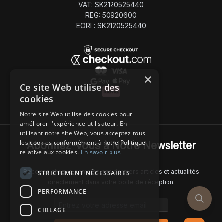
VAT: SK2120525440
REG: 50920600
EORI : SK2120525440
×
Ce site Web utilise des
cookies
Notre site Web utilise des cookies pour
améliorer l'expérience utilisateur. En
utilisant notre site Web, vous acceptez tous
les cookies conformément à notre Politique
Abonnez-Vous à Notre Newsletter
relative aux cookies.
En savoir plus
Recevez chaque semaine nos derniers articles et actualités
STRICTEMENT NÉCESSAIRES
directement dans votre boîte de réception.
PERFORMANCE
Email address
CIBLAGE