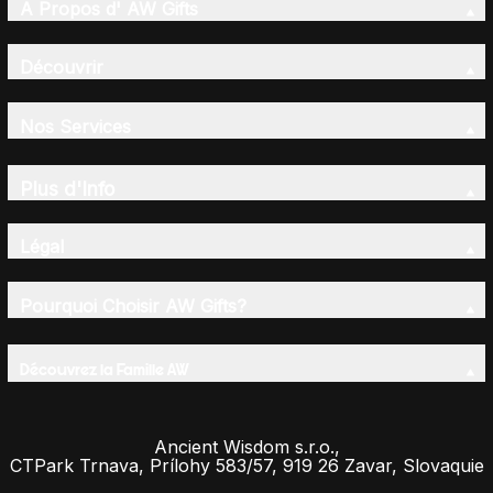
A Propos d' AW Gifts
Découvrir
Nos Services
Plus d'Info
Légal
Pourquoi Choisir AW Gifts?
Découvrez la Famille AW
Ancient Wisdom s.r.o.,
CTPark Trnava, Prílohy 583/57, 919 26 Zavar, Slovaquie