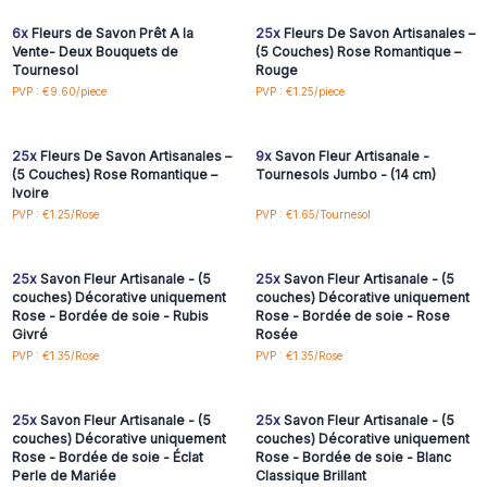
6x
Fleurs de Savon Prêt A la
25x
Fleurs De Savon Artisanales –
Vente- Deux Bouquets de
(5 Couches) Rose Romantique –
Tournesol
Rouge
Connectez-vous ou
Connectez-vous ou
PVP : €9.60/piece
PVP : €1.25/piece
inscrivez-vous pour
inscrivez-vous pour
accéder aux prix de gros
accéder aux prix de gros
25x
Fleurs De Savon Artisanales –
9x
Savon Fleur Artisanale -
(5 Couches) Rose Romantique –
Tournesols Jumbo - (14 cm)
Ivoire
Connectez-vous ou
Connectez-vous ou
PVP : €1.25/Rose
PVP : €1.65/Tournesol
inscrivez-vous pour
inscrivez-vous pour
accéder aux prix de gros
accéder aux prix de gros
25x
Savon Fleur Artisanale - (5
25x
Savon Fleur Artisanale - (5
couches) Décorative uniquement
couches) Décorative uniquement
Rose - Bordée de soie - Rubis
Rose - Bordée de soie - Rose
Givré
Rosée
Connectez-vous ou
Connectez-vous ou
PVP : €1.35/Rose
PVP : €1.35/Rose
inscrivez-vous pour
inscrivez-vous pour
accéder aux prix de gros
accéder aux prix de gros
25x
Savon Fleur Artisanale - (5
25x
Savon Fleur Artisanale - (5
couches) Décorative uniquement
couches) Décorative uniquement
Rose - Bordée de soie - Éclat
Rose - Bordée de soie - Blanc
Perle de Mariée
Classique Brillant