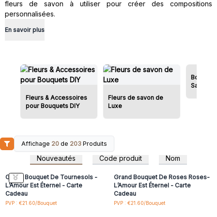
fleurs de savon à utiliser pour créer des compositions
personnalisées.
En savoir plus
Bouquets
Savon
Fleurs & Accessoires
Fleurs de savon de
pour Bouquets DIY
Luxe
Affichage
20
de
203
Produits
Connectez-vous ou
Connectez-vous ou
inscrivez-vous pour
inscrivez-vous pour
Nouveautés
Code produit
Nom
accéder aux prix de gros
accéder aux prix de gros
Grand Bouquet De Tournesols -
Grand Bouquet De Roses Roses-
L’Amour Est Éternel - Carte
L’Amour Est Éternel - Carte
Cadeau
Cadeau
Connectez-vous ou
Connectez-vous ou
PVP : €21.60/Bouquet
PVP : €21.60/Bouquet
inscrivez-vous pour
inscrivez-vous pour
accéder aux prix de gros
accéder aux prix de gros