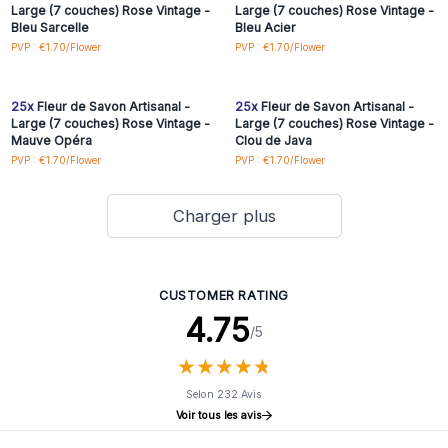
Large (7 couches) Rose Vintage -
Large (7 couches) Rose Vintage -
Bleu Sarcelle
Bleu Acier
Connectez-vous ou
Connectez-vous ou
PVP : €1.70/Flower
PVP : €1.70/Flower
inscrivez-vous pour
inscrivez-vous pour
accéder aux prix de gros
accéder aux prix de gros
25x
Fleur de Savon Artisanal -
25x
Fleur de Savon Artisanal -
Large (7 couches) Rose Vintage -
Large (7 couches) Rose Vintage -
Mauve Opéra
Clou de Java
PVP : €1.70/Flower
PVP : €1.70/Flower
Charger plus
CUSTOMER RATING
4.75
/5
★
★
★
★
★
★
★
★
★
★
Selon 232 Avis
Voir tous les avis