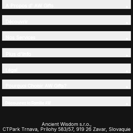
A Propos d' AW Gifts
Découvrir
Nos Services
Plus d'Info
Légal
Pourquoi Choisir AW Gifts?
Découvrez la Famille AW
Ancient Wisdom s.r.o.,
CTPark Trnava, Prílohy 583/57, 919 26 Zavar, Slovaquie