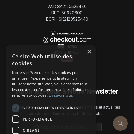
VAT: SK2120525440
REG: 50920600
EORI : SK2120525440
×
Ce site Web utilise des
cookies
Notre site Web utilise des cookies pour
améliorer l'expérience utilisateur. En
utilisant notre site Web, vous acceptez tous
les cookies conformément à notre Politique
Abonnez-Vous à Notre Newsletter
relative aux cookies.
En savoir plus
Recevez chaque semaine nos derniers articles et actualités
STRICTEMENT NÉCESSAIRES
directement dans votre boîte de réception.
PERFORMANCE
Email address
CIBLAGE