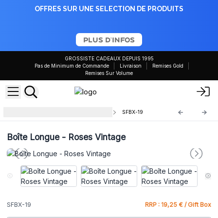
OFFRES SUR UNE SELECTION DE PRODUITS
PLUS D'INFOS
GROSSISTE CADEAUX DEPUIS 1995
Pas de Minimum de Commande
Livraison
Remises Gold
Remises Sur Volume
Boîtes Cadeaux Fleurs de Savon
SFBX-19
Boîte Longue - Roses Vintage
SFBX-19
RRP : 19,25 € / Gift Box