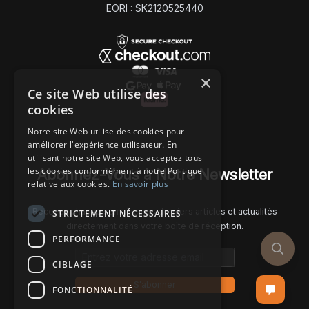
EORI : SK2120525440
×
Ce site Web utilise des
cookies
Notre site Web utilise des cookies pour
améliorer l'expérience utilisateur. En
utilisant notre site Web, vous acceptez tous
les cookies conformément à notre Politique
Abonnez-Vous à Notre Newsletter
relative aux cookies.
En savoir plus
Recevez chaque semaine nos derniers articles et actualités
STRICTEMENT NÉCESSAIRES
directement dans votre boîte de réception.
PERFORMANCE
Email address
CIBLAGE
S'abonner
FONCTIONNALITÉ