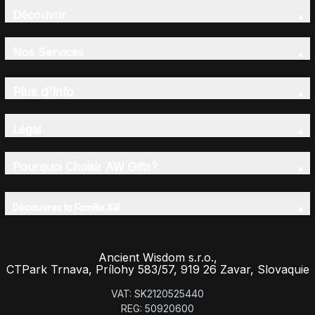
Découvrir
Nos Services
Plus d'Info
Légal
Pourquoi Choisir AW Gifts?
Découvrez la Famille AW
Ancient Wisdom s.r.o.,
CTPark Trnava, Prílohy 583/57, 919 26 Zavar, Slovaquie
VAT: SK2120525440
REG: 50920600