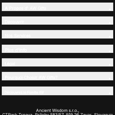
A Propos d' AW Gifts
Découvrir
Nos Services
Plus d'Info
Légal
Pourquoi Choisir AW Gifts?
Découvrez la Famille AW
Ancient Wisdom s.r.o.,
CTPark Trnava, Prílohy 583/57, 919 26 Zavar, Slovaquie