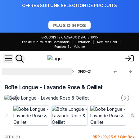
OFFRES SUR UNE SELECTION DE PRODUITS
PLUS D'INFOS
GROSSISTE CADEAUX DEPUIS 1995
Pas de Minimum de Commande
Livraison
Remises Gold
Remises Sur Volume
Boîtes Cadeaux Fleurs de Savon
SFBX-21
Boîte Longue - Lavande Rose & Oeillet
SFBX-21
RRP : 19,25 € / Gift Box