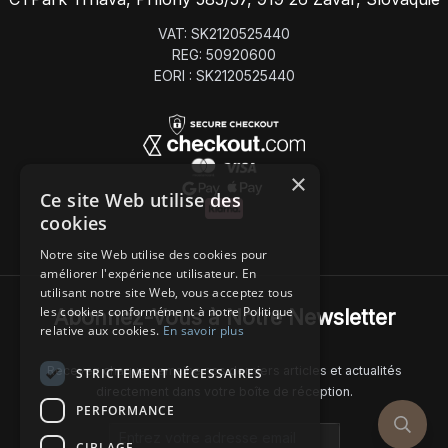
VAT: SK2120525440
REG: 50920600
EORI : SK2120525440
×
Ce site Web utilise des
cookies
Notre site Web utilise des cookies pour
améliorer l'expérience utilisateur. En
utilisant notre site Web, vous acceptez tous
les cookies conformément à notre Politique
Abonnez-Vous à Notre Newsletter
relative aux cookies.
En savoir plus
Recevez chaque semaine nos derniers articles et actualités
STRICTEMENT NÉCESSAIRES
directement dans votre boîte de réception.
PERFORMANCE
Email address
CIBLAGE