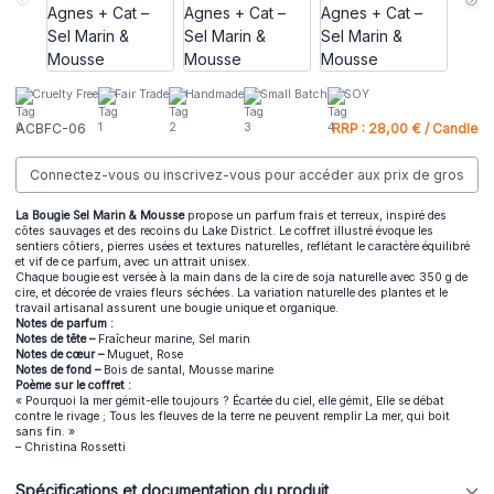
Cruelty Free
Fair Trade
Handmade
Small Batch
SOY
ACBFC-06
RRP : 28,00 € / Candle
Connectez-vous ou inscrivez-vous pour accéder aux prix de gros
La Bougie Sel Marin & Mousse
propose un parfum frais et terreux, inspiré des
côtes sauvages et des recoins du Lake District. Le coffret illustré évoque les
sentiers côtiers, pierres usées et textures naturelles, reflétant le caractère équilibré
et vif de ce parfum, avec un attrait unisex.
Chaque bougie est versée à la main dans de la cire de soja naturelle avec 350 g de
cire, et décorée de vraies fleurs séchées. La variation naturelle des plantes et le
travail artisanal assurent une bougie unique et organique.
Notes de parfum :
Notes de tête –
Fraîcheur marine, Sel marin
Notes de cœur –
Muguet, Rose
Notes de fond –
Bois de santal, Mousse marine
Poème sur le coffret :
« Pourquoi la mer gémit-elle toujours ? Écartée du ciel, elle gémit, Elle se débat
contre le rivage ; Tous les fleuves de la terre ne peuvent remplir La mer, qui boit
sans fin. »
– Christina Rossetti
Spécifications et documentation du produit