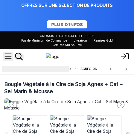
OFFRES SUR UNE SELECTION DE PRODUITS
PLUS D'INFOS
GROSSISTE CADEAUX DEPUIS 1995
Pas de Minimum de Commande
Livraison
Remises Gold
Remises Sur Volume
Agnes & Cat Botanical Soy Candles
ACBFC-06
Bougie Végétale à la Cire de Soja Agnes + Cat –
Sel Marin & Mousse