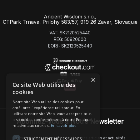
Ancient Wisdom s.r.o.,
CTPark Trnava, Prílohy 583/57, 919 26 Zavar, Slovaquie
VAT: SK2120525440
REG: 50920600
EORI : SK2120525440
×
Ce site Web utilise des
cookies
Notre site Web utilise des cookies pour
améliorer l'expérience utilisateur. En
utilisant notre site Web, vous acceptez tous
les cookies conformément à notre Politique
Abonnez-Vous à Notre Newsletter
relative aux cookies.
En savoir plus
Recevez chaque semaine nos derniers articles et actualités
STRICTEMENT NÉCESSAIRES