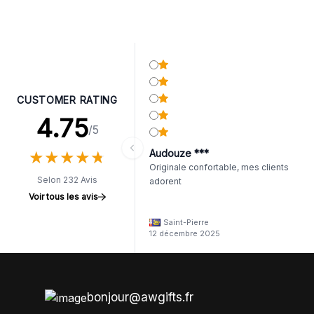
CUSTOMER RATING
4.75
/5
★
★
★
★
★
★
★
★
★
★
Audouze ***
Originale confortable, mes clients
Selon 232 Avis
adorent
Voir tous les avis
Saint-Pierre
12 décembre 2025
bonjour@awgifts.fr