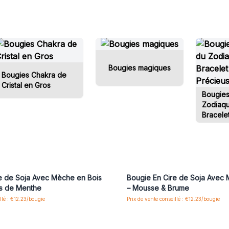
Bougies magiques
Bougies Chakra de
Cristal en Gros
Bougies
Zodiaq
Bracele
Précieu
us ou inscrivez-vous pour accéder
Connectez-vous ou inscrivez-vous
aux prix de gros
aux prix de gros
e de Soja Avec Mèche en Bois
Bougie En Cire de Soja Avec
is de Menthe
– Mousse & Brume
llé : €12.23/bougie
Prix de vente conseillé : €12.23/bougie
us ou inscrivez-vous pour accéder
Connectez-vous ou inscrivez-vous
aux prix de gros
aux prix de gros