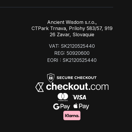
Ancient Wisdom s.r.o.,
CTPark Trnava, Prílohy 583/57, 919
26 Zavar, Slovaquie
VAT: SK2120525440
REG: 50920600
EORI : SK2120525440