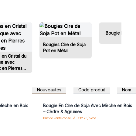
Bougie Béton B
Bougies Cire de Soja
Pot en Métal
 en Cristal du
ue avec
t en Pierres
ses
Nouveautés
Code produit
Nom
 pour accéder
Connectez-vous ou inscrivez-vous pour accéder
aux prix de gros
 Mèche en Bois
Bougie En Cire de Soja Avec Mèche en Bois
– Cèdre & Agrumes
Prix de vente conseillé : €12.23/pièce
 pour accéder
Connectez-vous ou inscrivez-vous pour accéder
aux prix de gros