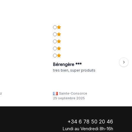
Bérengère ***
tres bien, super produits
z
Sainte-Consorce
25 septembre 2025
+34 6 78 50 20 46
Lundi au Vendredi 8h-16h