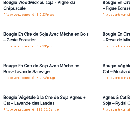
Bougie Woodwick au soja - Vigne du
Bougie En Cir
Crépuscule
– Figue Écras
Prix de vente conseillé : €12.23/pièce
Prix de vente consei
Connectez-vous ou inscrivez-vous pour accéder
Connectez-vo
aux prix de gros
Bougie En Cire de Soja Avec Mèche en Bois
Bougie En Cir
– Zeste Forestier
– Rose de Min
Prix de vente conseillé : €12.23/pièce
Prix de vente consei
Connectez-vous ou inscrivez-vous pour accéder
Connectez-vo
aux prix de gros
Bougie En Cire de Soja Avec Mèche en
Bougie Végéta
Bois– Lavande Sauvage
Cat – Mocha 
Prix de vente conseillé : €12.23/bougie
Prix de vente conse
Connectez-vous ou inscrivez-vous pour accéder
Connectez-vo
aux prix de gros
Bougie Végétale à la Cire de Soja Agnes +
Agnes & Cat B
Cat – Lavande des Landes
Soja – Rydal 
Prix de vente conseillé : €28.00/Candle
Prix de vente conse