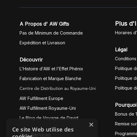
Plus d'
A Propos d' AW Gifts
Horaires d
Pas de Minimum de Commande
Expédition et Livraison
Légal
Conditions
Découvrir
Politique 
L'Histoire d'AW et l'Effet Phénix
Politique d
Fabrication et Marque Blanche
Centre de Distribution au Royaume-Uni
Politique 
AW Fulfillment Europe
Pourquoi 
AW Fulfillment Royaume-Uni
Bonus de 
Le Blog de Voyage de David
×
Remise su
Ce site Web utilise des
Programme
Nos Services
cookies