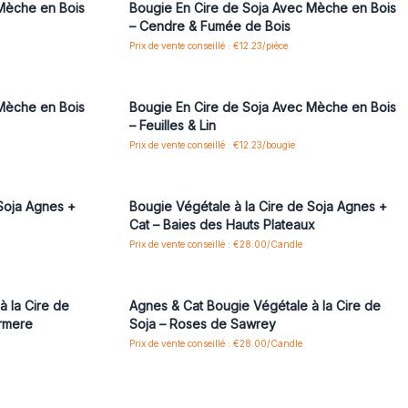
 Mèche en Bois
Bougie En Cire de Soja Avec Mèche en Bois
– Cendre & Fumée de Bois
Prix de vente conseillé : €12.23/pièce
 pour accéder
Connectez-vous ou inscrivez-vous pour accéder
aux prix de gros
 Mèche en Bois
Bougie En Cire de Soja Avec Mèche en Bois
– Feuilles & Lin
Prix de vente conseillé : €12.23/bougie
 pour accéder
Connectez-vous ou inscrivez-vous pour accéder
aux prix de gros
 Soja Agnes +
Bougie Végétale à la Cire de Soja Agnes +
Cat – Baies des Hauts Plateaux
Prix de vente conseillé : €28.00/Candle
 pour accéder
Connectez-vous ou inscrivez-vous pour accéder
aux prix de gros
à la Cire de
Agnes & Cat Bougie Végétale à la Cire de
rmere
Soja – Roses de Sawrey
Prix de vente conseillé : €28.00/Candle