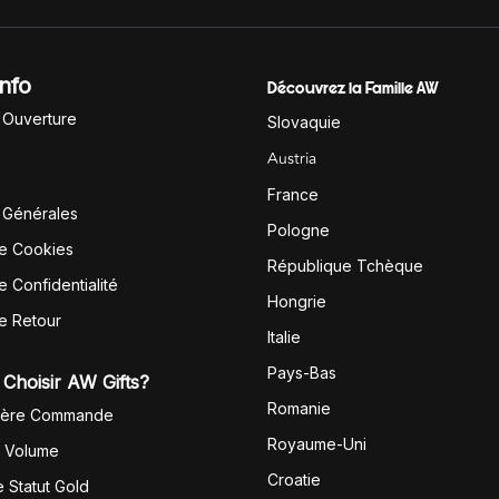
Info
Découvrez la Famille AW
'Ouverture
Slovaquie
Austria
France
 Générales
Pologne
de Cookies
République Tchèque
e Confidentialité
Hongrie
de Retour
Italie
Pays-Bas
Choisir AW Gifts?
Romanie
1ère Commande
Royaume-Uni
r Volume
Croatie
 Statut Gold