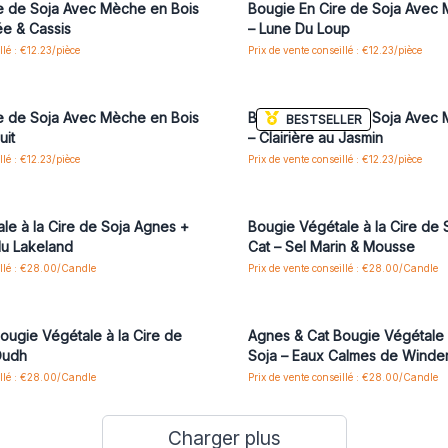
e de Soja Avec Mèche en Bois
Bougie En Cire de Soja Avec
ée & Cassis
– Lune Du Loup
llé : €12.23/pièce
Prix de vente conseillé : €12.23/pièce
us ou inscrivez-vous pour accéder
Connectez-vous ou inscrivez-vous
aux prix de gros
aux prix de gros
e de Soja Avec Mèche en Bois
Bougie En Cire de Soja Avec
BESTSELLER
uit
– Clairière au Jasmin
llé : €12.23/pièce
Prix de vente conseillé : €12.23/pièce
us ou inscrivez-vous pour accéder
Connectez-vous ou inscrivez-vous
aux prix de gros
aux prix de gros
le à la Cire de Soja Agnes +
Bougie Végétale à la Cire de
du Lakeland
Cat – Sel Marin & Mousse
illé : €28.00/Candle
Prix de vente conseillé : €28.00/Candle
us ou inscrivez-vous pour accéder
Connectez-vous ou inscrivez-vous
aux prix de gros
aux prix de gros
ougie Végétale à la Cire de
Agnes & Cat Bougie Végétale 
Oudh
Soja – Eaux Calmes de Winde
illé : €28.00/Candle
Prix de vente conseillé : €28.00/Candle
Charger plus