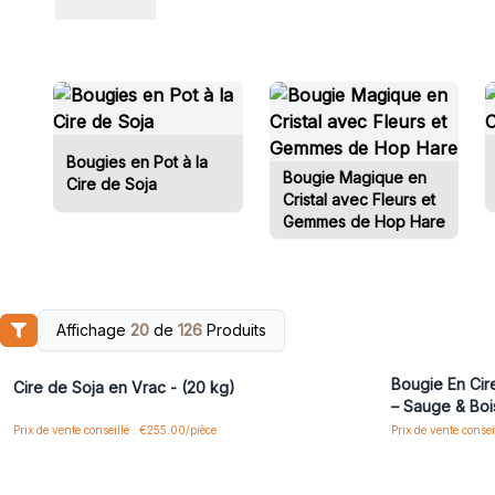
Bougies en Pot à la
Bougie Magique en
Cire de Soja
Cristal avec Fleurs et
Gemmes de Hop Hare
Affichage
20
de
126
Produits
Connectez-vous ou inscrivez-vous pour accéder
Connectez-vo
aux prix de gros
Bougie En Cir
Cire de Soja en Vrac - (20 kg)
– Sauge & Bo
Prix de vente conseillé : €255.00/pièce
Prix de vente consei
Connectez-vous ou inscrivez-vous pour accéder
Connectez-vo
aux prix de gros