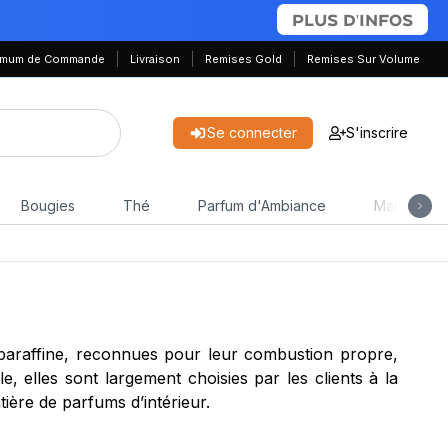
PLUS D'INFOS
nimum de Commande
Livraison
Remises Gold
Remises Sur Volume
Se connecter
S'inscrire
Bougies
Thé
Parfum d'Ambiance
Maison & J
a paraffine, reconnues pour leur combustion propre,
le, elles sont largement choisies par les clients à la
ière de parfums d’intérieur.